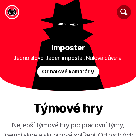
Imposter
Jedno slovo. Jeden imposter. Nulová důvěra.
Odhal své kamarády
Týmové hry
Nejlepší týmové hry pro pracovní týmy,
firemní akce a skupinové sblížení. Od rychlých