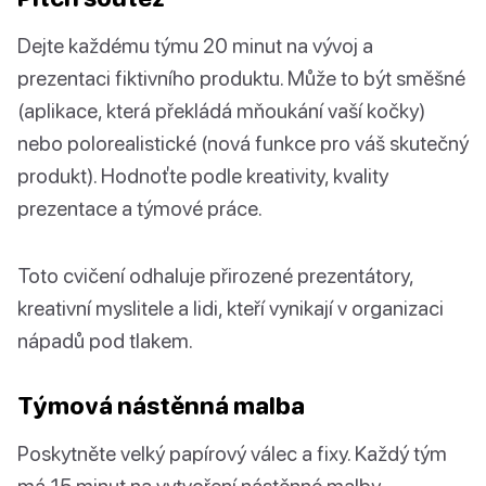
Dejte každému týmu 20 minut na vývoj a
prezentaci fiktivního produktu. Může to být směšné
(aplikace, která překládá mňoukání vaší kočky)
nebo polorealistické (nová funkce pro váš skutečný
produkt). Hodnoťte podle kreativity, kvality
prezentace a týmové práce.
Toto cvičení odhaluje přirozené prezentátory,
kreativní myslitele a lidi, kteří vynikají v organizaci
nápadů pod tlakem.
Týmová nástěnná malba
Poskytněte velký papírový válec a fixy. Každý tým
má 15 minut na vytvoření nástěnné malby