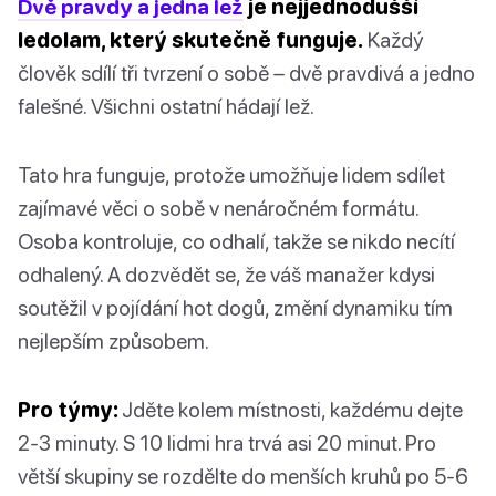
Dvě pravdy a jedna lež
je nejjednodušší
ledolam, který skutečně funguje.
Každý
člověk sdílí tři tvrzení o sobě – dvě pravdivá a jedno
falešné. Všichni ostatní hádají lež.
Tato hra funguje, protože umožňuje lidem sdílet
zajímavé věci o sobě v nenáročném formátu.
Osoba kontroluje, co odhalí, takže se nikdo necítí
odhalený. A dozvědět se, že váš manažer kdysi
soutěžil v pojídání hot dogů, změní dynamiku tím
nejlepším způsobem.
Pro týmy:
Jděte kolem místnosti, každému dejte
2-3 minuty. S 10 lidmi hra trvá asi 20 minut. Pro
větší skupiny se rozdělte do menších kruhů po 5-6