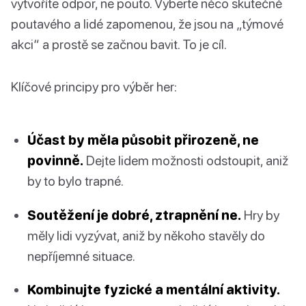
vytvoříte odpor, ne pouto. Vyberte něco skutečně
poutavého a lidé zapomenou, že jsou na „týmové
akci“ a prostě se začnou bavit. To je cíl.
Klíčové principy pro výběr her:
Účast by měla působit přirozeně, ne
povinně.
Dejte lidem možnosti odstoupit, aniž
by to bylo trapné.
Soutěžení je dobré, ztrapnění ne.
Hry by
měly lidi vyzývat, aniž by někoho stavěly do
nepříjemné situace.
Kombinujte fyzické a mentální aktivity.