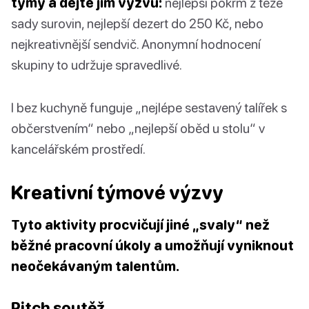
týmy a dejte jim výzvu:
nejlepší pokrm z téže
sady surovin, nejlepší dezert do 250 Kč, nebo
nejkreativnější sendvič. Anonymní hodnocení
skupiny to udržuje spravedlivé.
I bez kuchyně funguje „nejlépe sestavený talířek s
občerstvením“ nebo „nejlepší oběd u stolu“ v
kancelářském prostředí.
Kreativní týmové výzvy
Tyto aktivity procvičují jiné „svaly“ než
běžné pracovní úkoly a umožňují vyniknout
neočekávaným talentům.
Pitch soutěž