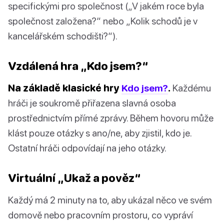
specifickými pro společnost („V jakém roce byla
společnost založena?“ nebo „Kolik schodů je v
kancelářském schodišti?“).
Vzdálená hra „Kdo jsem?“
Na základě klasické hry
Kdo jsem?
.
Každému
hráči je soukromě přiřazena slavná osoba
prostřednictvím přímé zprávy. Během hovoru může
klást pouze otázky s ano/ne, aby zjistil, kdo je.
Ostatní hráči odpovídají na jeho otázky.
Virtuální „Ukaž a pověz“
Každý má 2 minuty na to, aby ukázal něco ve svém
domově nebo pracovním prostoru, co vypráví