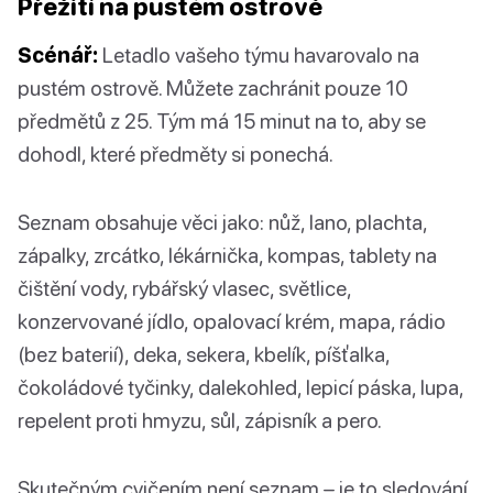
Přežití na pustém ostrově
Scénář:
Letadlo vašeho týmu havarovalo na
pustém ostrově. Můžete zachránit pouze 10
předmětů z 25. Tým má 15 minut na to, aby se
dohodl, které předměty si ponechá.
Seznam obsahuje věci jako: nůž, lano, plachta,
zápalky, zrcátko, lékárnička, kompas, tablety na
čištění vody, rybářský vlasec, světlice,
konzervované jídlo, opalovací krém, mapa, rádio
(bez baterií), deka, sekera, kbelík, píšťalka,
čokoládové tyčinky, dalekohled, lepicí páska, lupa,
repelent proti hmyzu, sůl, zápisník a pero.
Skutečným cvičením není seznam – je to sledování,