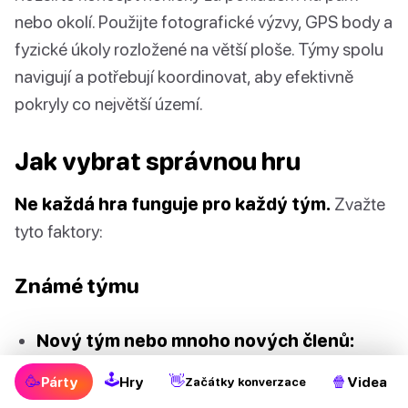
nebo okolí. Použijte fotografické výzvy, GPS body a
fyzické úkoly rozložené na větší ploše. Týmy spolu
navigují a potřebují koordinovat, aby efektivně
pokryly co největší území.
Jak vybrat správnou hru
Ne každá hra funguje pro každý tým.
Zvažte
tyto faktory:
Známé týmu
Nový tým nebo mnoho nových členů:
Začněte s ledolamy, jako jsou Dvě pravdy a
🕹
🥳
👋
🍿
Párty
Hry
Videa
Začátky konverzace
jedna lež. Vyhněte se čemukoli, co vyžaduje