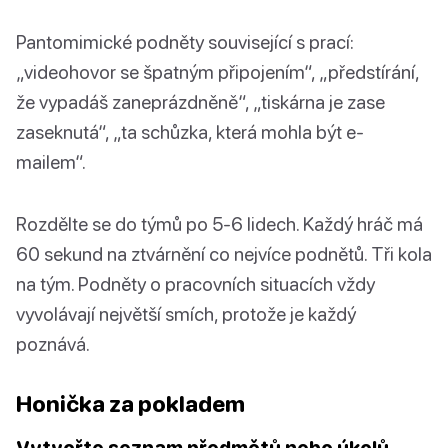
Pantomimické podněty související s prací:
„videohovor se špatným připojením“, „předstírání,
že vypadáš zaneprázdněně“, „tiskárna je zase
zaseknutá“, „ta schůzka, která mohla být e-
mailem“.
Rozdělte se do týmů po 5-6 lidech. Každý hráč má
60 sekund na ztvárnění co nejvíce podnětů. Tři kola
na tým. Podněty o pracovních situacích vždy
vyvolávají největší smích, protože je každý
poznává.
Honička za pokladem
Vytvořte seznam předmětů nebo úkolů,