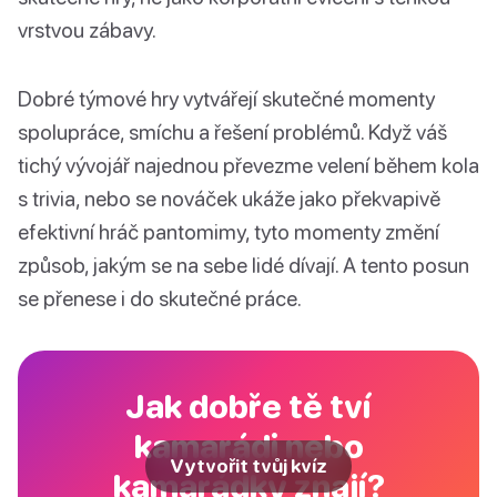
vrstvou zábavy.
Dobré týmové hry vytvářejí skutečné momenty
spolupráce, smíchu a řešení problémů. Když váš
tichý vývojář najednou převezme velení během kola
s trivia, nebo se nováček ukáže jako překvapivě
efektivní hráč pantomimy, tyto momenty změní
způsob, jakým se na sebe lidé dívají. A tento posun
se přenese i do skutečné práce.
Jak dobře tě tví
kamarádi nebo
Vytvořit tvůj kvíz
kamarádky znají?