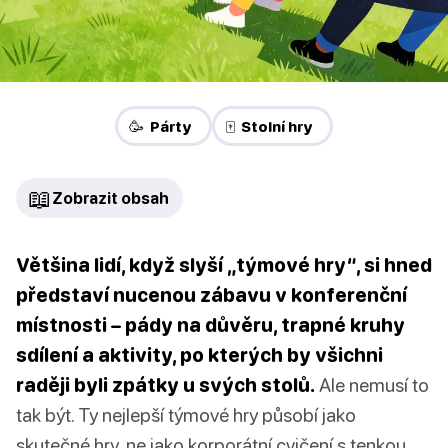
🥳 Párty
🀄 Stolní hry
📖
Zobrazit obsah
Většina lidí, když slyší „týmové hry“, si hned
představí nucenou zábavu v konferenční
místnosti – pády na důvěru, trapné kruhy
sdílení a aktivity, po kterých by všichni
raději byli zpátky u svých stolů.
Ale nemusí to
tak být. Ty nejlepší týmové hry působí jako
skutečné hry, ne jako korporátní cvičení s tenkou