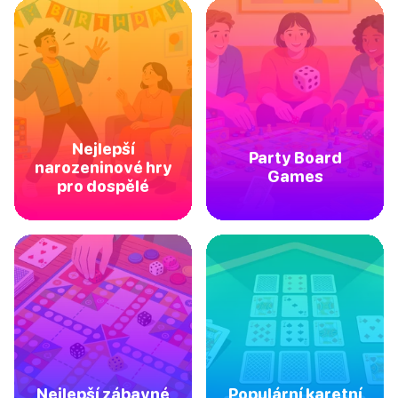
Nejlepší
Party Board
narozeninové hry
Games
pro dospělé
Nejlepší zábavné
Populární karetní