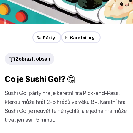
🥳 Párty
🃏 Karetní hry
📖
Zobrazit obsah
Co je Sushi Go!? 🤔
Sushi Go! párty hra je karetní hra Pick-and-Pass,
kterou může hrát 2-5 hráčů ve věku 8+. Karetní hra
Sushi Go! je neuvěřitelně rychlá, ale jedna hra může
trvat jen asi 15 minut.