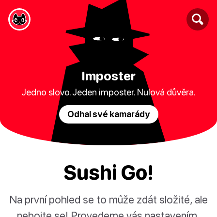
Imposter
Jedno slovo. Jeden imposter. Nulová důvěra.
Odhal své kamarády
Sushi Go!
Na první pohled se to může zdát složité, ale
nebojte se! Provedeme vás nastavením,