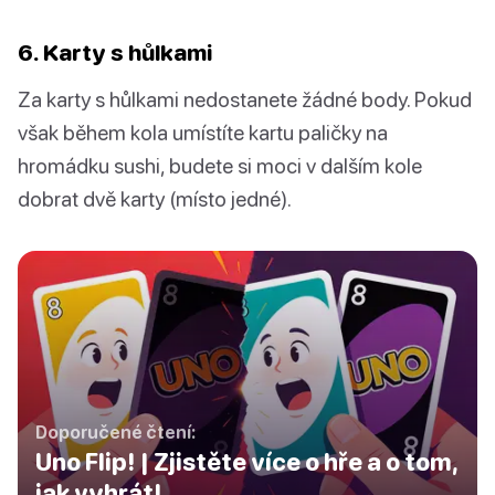
6. Karty s hůlkami
Za karty s hůlkami nedostanete žádné body. Pokud
však během kola umístíte kartu paličky na
hromádku sushi, budete si moci v dalším kole
dobrat dvě karty (místo jedné).
Doporučené čtení:
Uno Flip! | Zjistěte více o hře a o tom,
jak vyhrát!