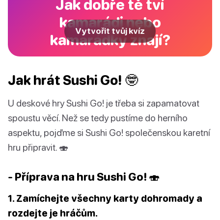
Jak dobře tě tví
kamarádi nebo
Vytvořit tvůj kvíz
kamarádky znají?
Jak hrát Sushi Go! 🤓
U deskové hry Sushi Go! je třeba si zapamatovat
spoustu věcí. Než se tedy pustíme do herního
aspektu, pojďme si Sushi Go! společenskou karetní
hru připravit. 🍣
- Příprava na hru Sushi Go! 🍣
1. Zamíchejte všechny karty dohromady a
rozdejte je hráčům.