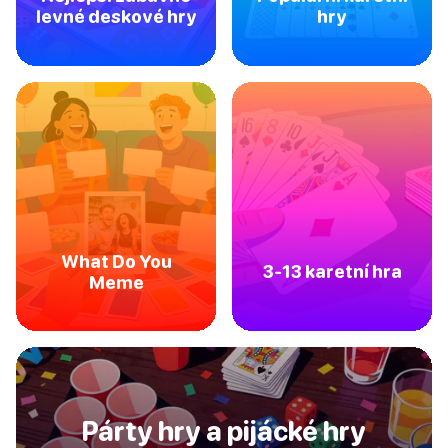
levné deskové hry
hry
What Do You
3-13 karetní hra
Meme
Párty hry a pijácké hry