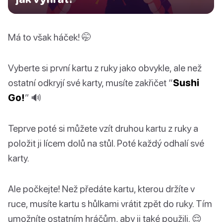
Má to však háček! 🤭
Vyberte si první kartu z ruky jako obvykle, ale než
ostatní odkryjí své karty, musíte zakřičet “
Sushi
Go!
” 🔊
Teprve poté si můžete vzít druhou kartu z ruky a
položit ji lícem dolů na stůl. Poté každý odhalí své
karty.
Ale počkejte! Než předáte kartu, kterou držíte v
ruce, musíte kartu s hůlkami vrátit zpět do ruky. Tím
umožníte ostatním hráčům, aby ji také použili. 😌