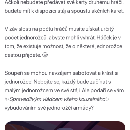
Ačkoli nebudete předávat své karty druhému hráči,
budete mít k dispozici stáj a spoustu akčních karet.
V závislosti na počtu hráčů musíte získat určitý
počet jednorožců, abyste mohli vyhrát. Háček je v
tom, že existuje možnost, že o některé jednorožce
cestou přijdete. 🥲
Soupeři se mohou navzájem sabotovat a krást si
jednorožce! Nebojte se, každý bude začínat s
malým jednorožcem ve své stáji. Ale podaří se vám
✨
Spravedlivým vládcem všeho kouzelného
✨
vybudováním své jednorožčí armády?