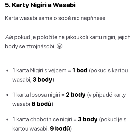
5. Karty Nigiri a Wasabi
Karta wasabi sama o sobě nic nepřinese.
Ale
pokud je položíte na jakoukoli kartu nigiri, jejich
body se ztrojnásobí. 🤩
1 karta Nigiri s vejcem =
1 bod
(pokud s kartou
wasabi,
3 body
)
1 karta lososa nigiri =
2 body
(v případě karty
wasabi
6 bodů
)
1 karta chobotnice nigiri =
3 body
(pokud je s
kartou wasabi,
9 bodů
)