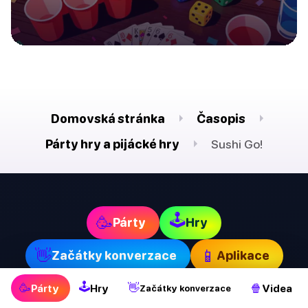
Domovská stránka
Časopis
Párty hry a pijácké hry
Sushi Go!
🕹
🥳
Párty
Hry
👋
📱
Začátky konverzace
Aplikace
🕹
🥳
👋
🍿
Párty
Hry
Videa
Začátky konverzace