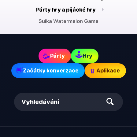
Párty hry a pijácké hry
Suika Watermelon Game
🕹
🥳
Párty
Hry
👋
📱
Začátky konverzace
Aplikace
Vyhledávání