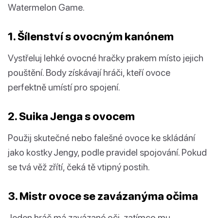
Watermelon Game.
1. Šílenství s ovocným kanónem
Vystřeluj lehké ovocné hračky prakem místo jejich
pouštění. Body získávají hráči, kteří ovoce
perfektně umístí pro spojení.
2. Suika Jenga s ovocem
Použij skutečné nebo falešné ovoce ke skládání
jako kostky Jengy, podle pravidel spojování. Pokud
se tvá věž zřítí, čeká tě vtipný postih.
3. Mistr ovoce se zavázanýma očima
Jeden hráč má zavázané oči, zatímco mu