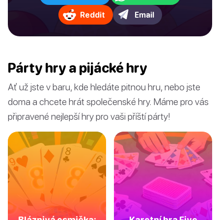
Reddit
Email
Párty hry a pijácké hry
Ať už jste v baru, kde hledáte pitnou hru, nebo jste
doma a chcete hrát společenské hry. Máme pro vás
připravené nejlepší hry pro vaši příští párty!
Bláznivá osmička:
Karetní hra Five