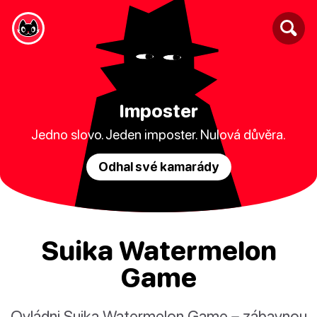
Imposter
Jedno slovo. Jeden imposter. Nulová důvěra.
Odhal své kamarády
Suika Watermelon
Game
Ovládni Suika Watermelon Game – zábavnou