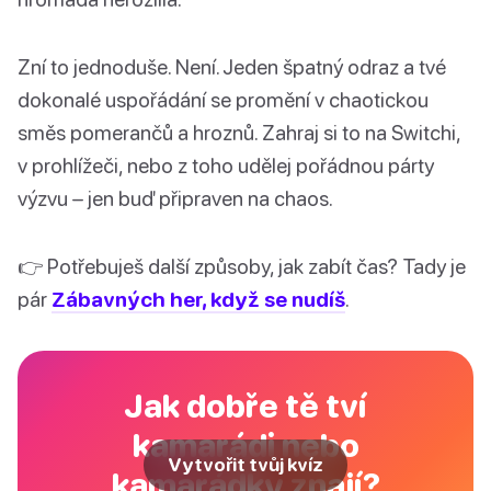
Zní to jednoduše. Není. Jeden špatný odraz a tvé
dokonalé uspořádání se promění v chaotickou
směs pomerančů a hroznů. Zahraj si to na Switchi,
v prohlížeči, nebo z toho udělej pořádnou párty
výzvu – jen buď připraven na chaos.
👉 Potřebuješ další způsoby, jak zabít čas? Tady je
pár
Zábavných her, když se nudíš
.
Jak dobře tě tví
kamarádi nebo
Vytvořit tvůj kvíz
kamarádky znají?