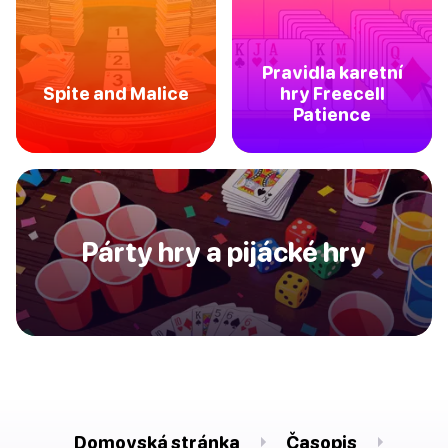
Pravidla karetní
Spite and Malice
hry Freecell
Patience
Párty hry a pijácké hry
Domovská stránka
Časopis