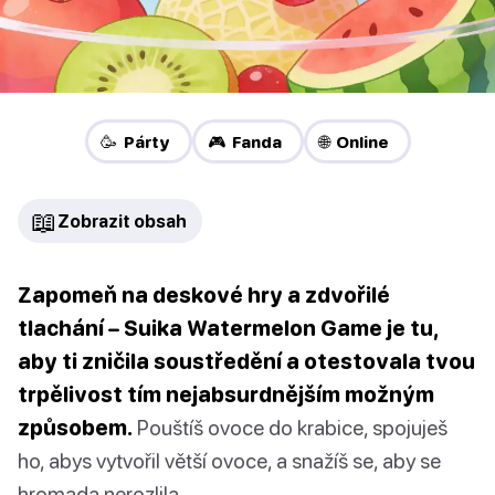
🥳 Párty
🎮 Fanda
🌐 Online
📖
Zobrazit obsah
Zapomeň na deskové hry a zdvořilé
tlachání – Suika Watermelon Game je tu,
aby ti zničila soustředění a otestovala tvou
trpělivost tím nejabsurdnějším možným
způsobem.
Pouštíš ovoce do krabice, spojuješ
ho, abys vytvořil větší ovoce, a snažíš se, aby se
hromada nerozlila.