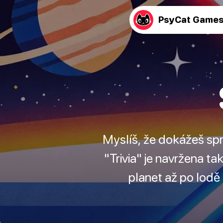
PsyCat Game
Myslíš, že dokážeš sp
"Trivia" je navržena t
planet až po lodě