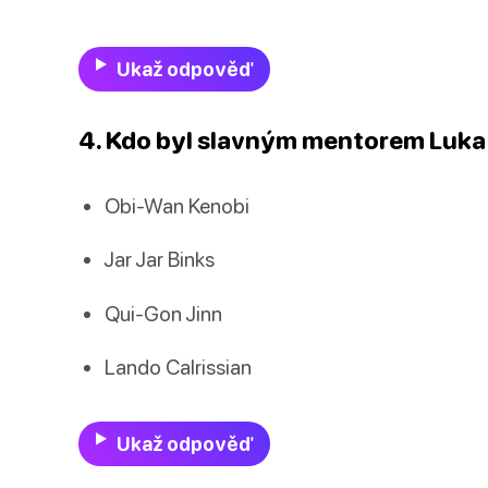
Ukaž odpověď
4. Kdo byl slavným mentorem Luka
Obi-Wan Kenobi
Jar Jar Binks
Qui-Gon Jinn
Lando Calrissian
Ukaž odpověď