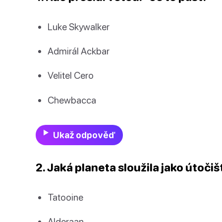
Luke Skywalker
Admirál Ackbar
Velitel Cero
Chewbacca
Ukaž odpověď
2. Jaká planeta sloužila jako útoči
Tatooine
Alderaan