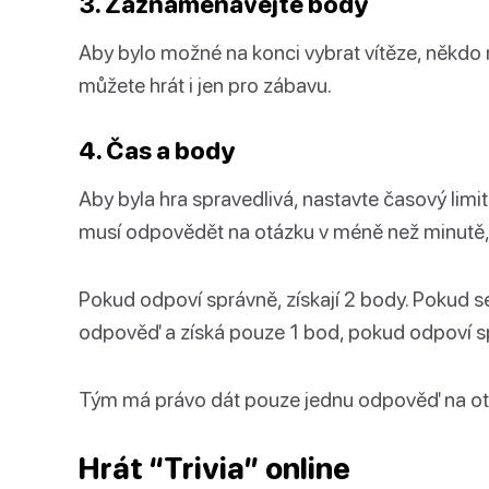
3. Zaznamenávejte body
Aby bylo možné na konci vybrat vítěze, někd
můžete hrát i jen pro zábavu.
4. Čas a body
Aby byla hra spravedlivá, nastavte časový limi
musí odpovědět na otázku v méně než minutě,
Pokud odpoví správně, získají 2 body. Pokud 
odpověď a získá pouze 1 bod, pokud odpoví s
Tým má právo dát pouze jednu odpověď na ot
Hrát “Trivia” online