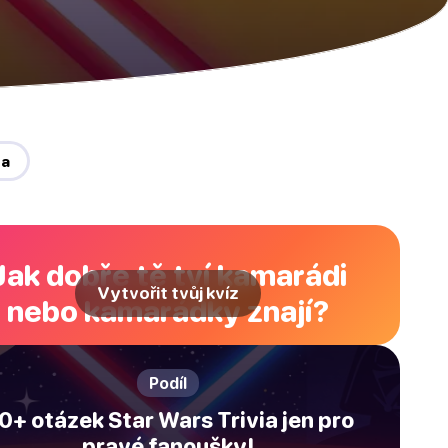
ba
Jak dobře tě tví kamarádi
Vytvořit tvůj kvíz
nebo kamarádky znají?
Podíl
0+ otázek Star Wars Trivia jen pro
pravé fanoušky!