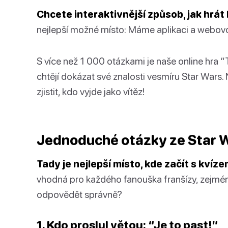
Chcete interaktivnější způsob, jak hrát
nejlepší možné místo: Máme aplikaci a webovou
S více než 1 000 otázkami je naše online hra “Tri
chtějí dokázat své znalosti vesmíru Star Wars.
zjistit, kdo vyjde jako vítěz!
Jednoduché otázky ze Star W
Tady je nejlepší místo, kde začít s kví
vhodná pro každého fanouška franšízy, zejmén
odpovědět správně?
1. Kdo proslul větou: “Je to past!”