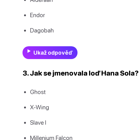
Endor
Dagobah
Ukaž odpověď
3. Jak se jmenovala loď Hana Sola?
Ghost
X-Wing
Slave I
Millenium Falcon