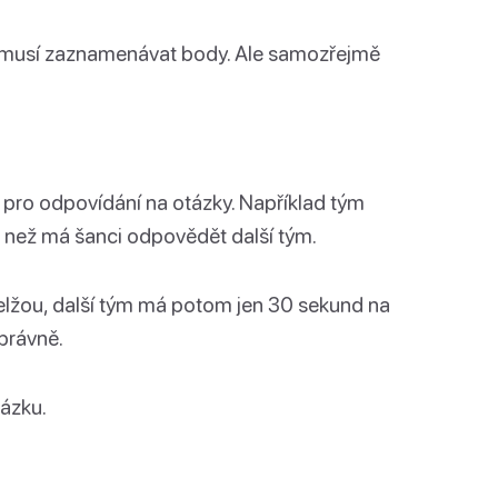
o musí zaznamenávat body. Ale samozřejmě
t pro odpovídání na otázky. Například tým
 než má šanci odpovědět další tým.
selžou, další tým má potom jen 30 sekund na
právně.
ázku.