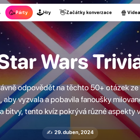
🥳
🕹
👋
🍿
s
Párty
Hry
Začátky konverzace
Vide
Star Wars Trivi
rávně odpovědět na těchto 50+ otázek ze S
ak, aby vyzvala a pobavila fanoušky milovan
 a bitvy, tento kvíz pokrývá různé aspekty 
✍️ 29. duben, 2024