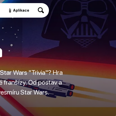
📱
a
Aplikace
a
tar Wars "Trivia"? Hra
é franšízy. Od postav a
vesmíru Star Wars.