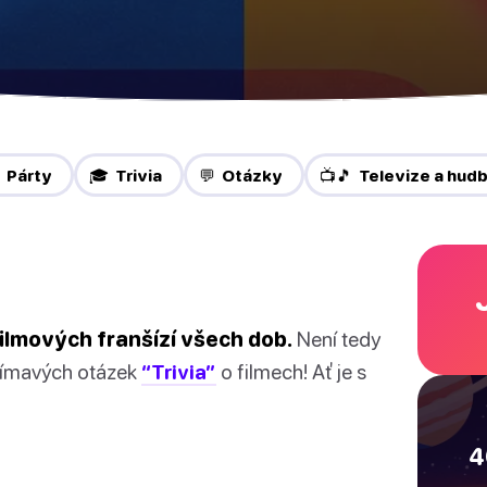
 Párty
🎓 Trivia
💬 Otázky
📺🎵 Televize a hud
filmových franšízí všech dob.
Není tedy
ajímavých otázek
“Trivia”
o filmech! Ať je s
4