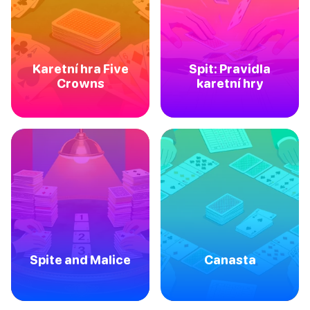
Karetní hra Five
Spit: Pravidla
Crowns
karetní hry
Spite and Malice
Canasta