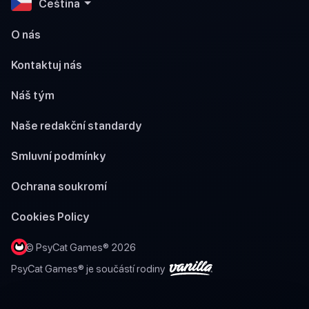
Čeština
O nás
Kontaktuj nás
Náš tým
Naše redakční standardy
Smluvní podmínky
Ochrana soukromí
Cookies Policy
© PsyCat Games® 2026
PsyCat Games® je součástí rodiny