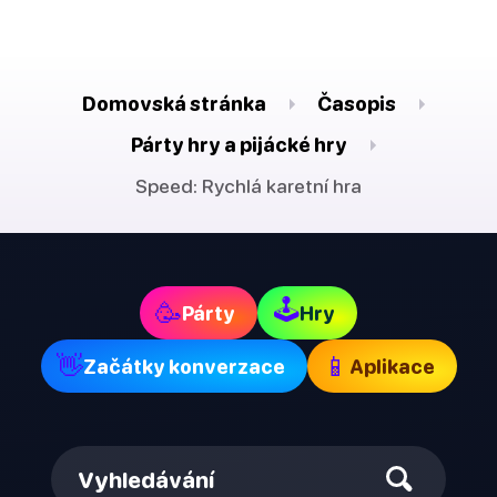
Domovská stránka
Časopis
Párty hry a pijácké hry
Speed: Rychlá karetní hra
🕹
🥳
Párty
Hry
👋
📱
Začátky konverzace
Aplikace
Vyhledávání