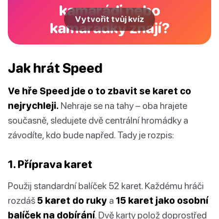
kamarádi nebo
Vytvořit tvůj kvíz
kamarádky znají?
Jak hrát Speed
Ve hře Speed jde o to zbavit se karet co
nejrychleji.
Nehraje se na tahy – oba hrajete
současně, sledujete dvě centrální hromádky a
závodíte, kdo bude napřed. Tady je rozpis:
1. Příprava karet
Použij standardní balíček 52 karet. Každému hráči
rozdáš
5 karet do ruky
a
15 karet jako osobní
balíček na dobírání
. Dvě karty polož doprostřed