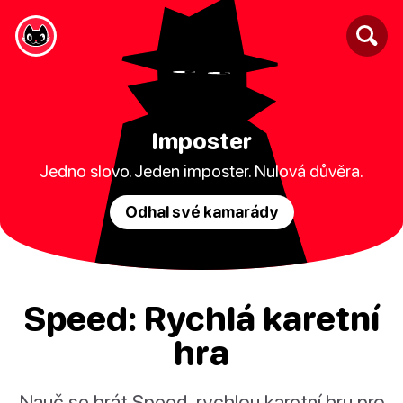
Imposter
Jedno slovo. Jeden imposter. Nulová důvěra.
Odhal své kamarády
Speed: Rychlá karetní
hra
Nauč se hrát Speed, rychlou karetní hru pro