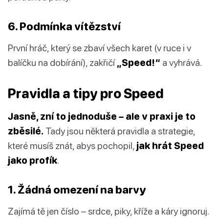
6. Podmínka vítězství
První hráč, který se zbaví všech karet (v ruce i v
balíčku na dobírání), zakřičí
„Speed!“
a vyhrává.
Pravidla a tipy pro Speed
Jasně, zní to jednoduše – ale v praxi je to
zběsilé.
Tady jsou některá pravidla a strategie,
které musíš znát, abys pochopil,
jak hrát Speed
jako profík
.
1. Žádná omezení na barvy
Zajímá tě jen číslo – srdce, piky, kříže a káry ignoruj.