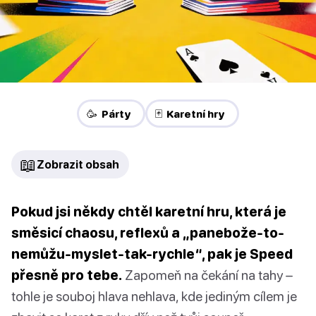
🥳 Párty
🃏 Karetní hry
📖
Zobrazit obsah
Pokud jsi někdy chtěl karetní hru, která je
směsicí chaosu, reflexů a „panebože-to-
nemůžu-myslet-tak-rychle“, pak je Speed
přesně pro tebe.
Zapomeň na čekání na tahy –
tohle je souboj hlava nehlava, kde jediným cílem je