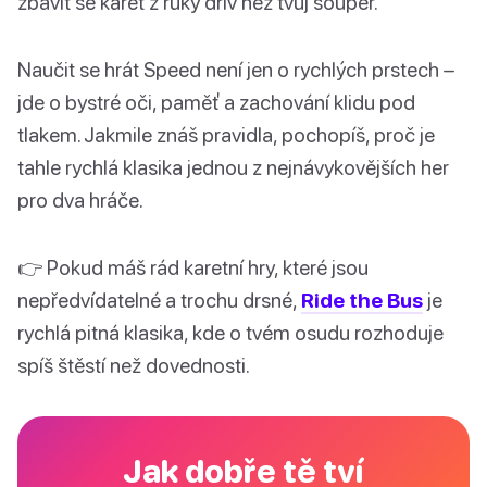
zbavit se karet z ruky dřív než tvůj soupeř.
Naučit se hrát Speed není jen o rychlých prstech –
jde o bystré oči, paměť a zachování klidu pod
tlakem. Jakmile znáš pravidla, pochopíš, proč je
tahle rychlá klasika jednou z nejnávykovějších her
pro dva hráče.
👉 Pokud máš rád karetní hry, které jsou
nepředvídatelné a trochu drsné,
Ride the Bus
je
rychlá pitná klasika, kde o tvém osudu rozhoduje
spíš štěstí než dovednosti.
Jak dobře tě tví