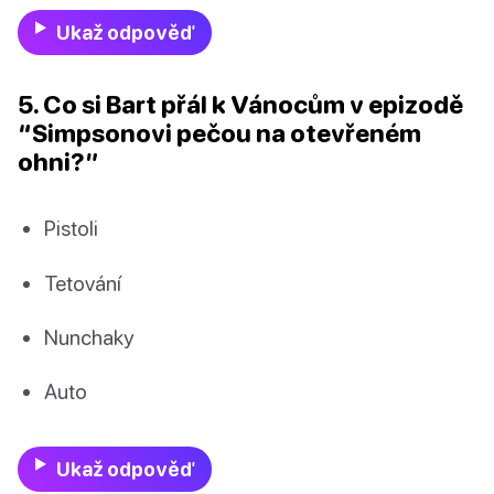
Ukaž odpověď
5. Co si Bart přál k Vánocům v epizodě
“Simpsonovi pečou na otevřeném
ohni?”
Pistoli
Tetování
Nunchaky
Auto
Ukaž odpověď