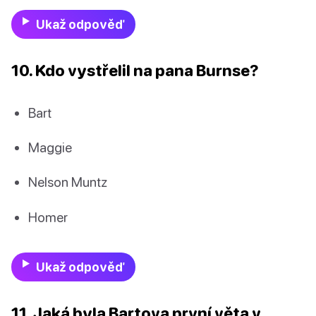
Ukaž odpověď
10. Kdo vystřelil na pana Burnse?
Bart
Maggie
Nelson Muntz
Homer
Ukaž odpověď
11. Jaká byla Bartova první věta v