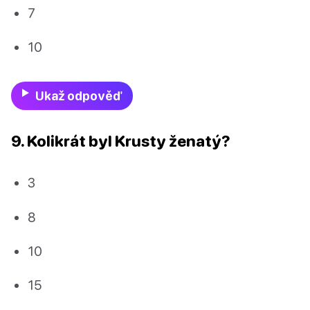
7
10
Ukaž odpověď
9. Kolikrát byl Krusty ženatý?
3
8
10
15