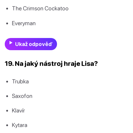
The Crimson Cockatoo
Everyman
Ukaž odpověď
19. Na jaký nástroj hraje Lisa?
Trubka
Saxofon
Klavír
Kytara