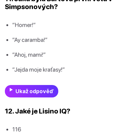
Simpsonových?
“Homer!”
“Ay caramba!”
“Ahoj, mami!”
“Jejda moje kraťasy!”
Ukaž odpověď
12. Jaké je Lisino IQ?
116