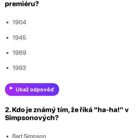
premiéru?
1904
1945
1989
1993
Ukaž odpověď
2. Kdo je známý tím, že říká “ha-ha!” v
Simpsonových?
Bart Simpson