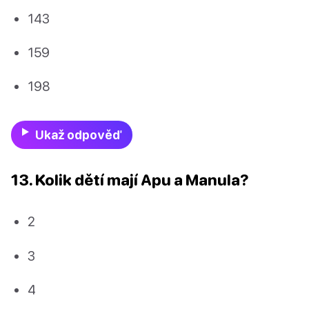
143
159
198
Ukaž odpověď
13. Kolik dětí mají Apu a Manula?
2
3
4