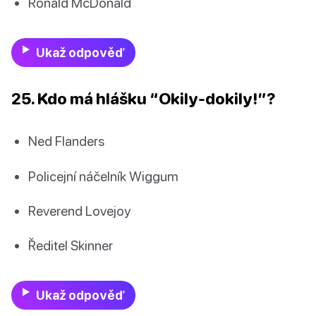
Ronald McDonald
Ukaž odpověď
25. Kdo má hlášku “Okily-dokily!”?
Ned Flanders
Policejní náčelník Wiggum
Reverend Lovejoy
Ředitel Skinner
Ukaž odpověď