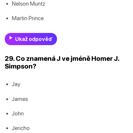
Nelson Muntz
Martin Prince
Ukaž odpověď
29. Co znamená J ve jméně Homer J.
Simpson?
Jay
James
John
Jericho