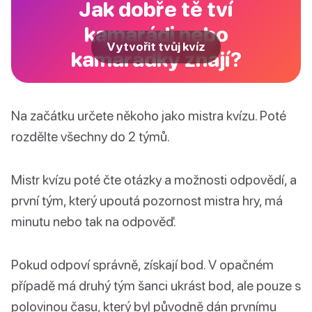
Jak dobře tě tví
kamarádi nebo
Vytvořit tvůj kvíz
kamarádky znají?
Na začátku určete někoho jako mistra kvízu. Poté
rozdělte všechny do 2 týmů.
Mistr kvízu poté čte otázky a možnosti odpovědí, a
první tým, který upoutá pozornost mistra hry, má
minutu nebo tak na odpověď.
Pokud odpoví správně, získají bod. V opačném
případě má druhý tým šanci ukrást bod, ale pouze s
polovinou času, který byl původně dán prvnímu