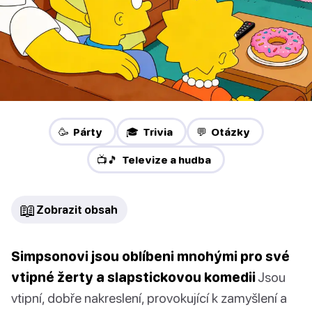
🥳 Párty
🎓 Trivia
💬 Otázky
📺🎵 Televize a hudba
📖
Zobrazit obsah
Simpsonovi jsou oblíbeni mnohými pro své
vtipné žerty a slapstickovou komedii
Jsou
vtipní, dobře nakreslení, provokující k zamyšlení a