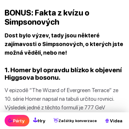
BONUS: Fakta z kvízu o
Simpsonových
Dost bylo výzev, tady jsou některé
zajímavosti o Simpsonových, o kterých jste
možná věděli, nebo ne!
1. Homer byl opravdu blízko k objevení
Higgsova bosonu.
V epizodě “The Wizard of Evergreen Terrace” ze
10. série Homer napsal na tabuli určitou rovnici.
Výsledek jedné z těchto formulí je 777 GeV
(gigaelektronvoltů) a je docela blízko skutečné
🕹
🥳
👋
🍿
Párty
Hry
Videa
Začátky konverzace
hmotnosti Higgsova bosonu, která je 125 GeV.