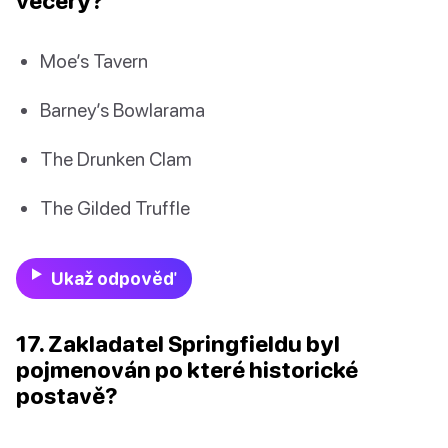
večery?
Moe’s Tavern
Barney’s Bowlarama
The Drunken Clam
The Gilded Truffle
Ukaž odpověď
17. Zakladatel Springfieldu byl
pojmenován po které historické
postavě?