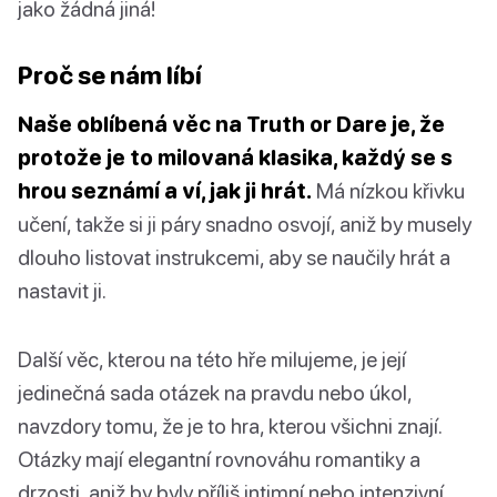
jako žádná jiná!
Proč se nám líbí
Naše oblíbená věc na Truth or Dare je, že
protože je to milovaná klasika, každý se s
hrou seznámí a ví, jak ji hrát.
Má nízkou křivku
učení, takže si ji páry snadno osvojí, aniž by musely
dlouho listovat instrukcemi, aby se naučily hrát a
nastavit ji.
Další věc, kterou na této hře milujeme, je její
jedinečná sada otázek na pravdu nebo úkol,
navzdory tomu, že je to hra, kterou všichni znají.
Otázky mají elegantní rovnováhu romantiky a
drzosti, aniž by byly příliš intimní nebo intenzivní,