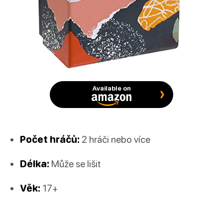
Available on
Počet hráčů:
2 hráči nebo více
Délka:
Může se lišit
Věk:
17+