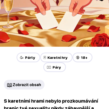
🥳 Párty
🃏 Karetní hry
🔞 18+
❤️‍🔥 Páry
📖
Zobrazit obsah
S karetními hrami nebylo prozkoumávání
hranic tvé sexuality nikdy zábavnější a