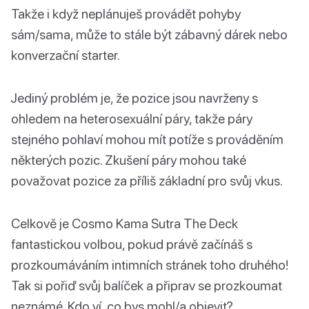
Takže i když neplánuješ provádět pohyby
sám/sama, může to stále být zábavný dárek nebo
konverzační starter.
Jediný problém je, že pozice jsou navrženy s
ohledem na heterosexuální páry, takže páry
stejného pohlaví mohou mít potíže s prováděním
některých pozic. Zkušení páry mohou také
považovat pozice za příliš základní pro svůj vkus.
Celkově je Cosmo Kama Sutra The Deck
fantastickou volbou, pokud právě začínáš s
prozkoumáváním intimních stránek toho druhého!
Tak si pořiď svůj balíček a připrav se prozkoumat
neznámé. Kdo ví, co bys mohl/a objevit?