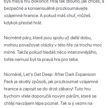
bys měl/a hru dokončit. Hraj tak dlouho, jak chceš, a
bezpečně a konsensuálně prozkoumávejte
vzájemné hranice. A pokud máš chuť, můžeš
kdykoli přestat hrát.
Nicméně páry, které jsou spolu už delší dobu,
mohou považovat otázky v této hře za trochu moc
mírné. Takže pokud hledáš něco intenzivnějšího,
tohle nemusí být ta pravá hra pro tebe.
Nicméně, Let’s Get Deep: After Dark Expansion
Pack je skvělý způsob, jak prozkoumat vzájemné
hranice a zapojit se do drzé zábavy! Tuto hru
bychom vřele doporučili novým párům, které se
chtějí navzájem lépe poznat. Tak si ji vezmi na