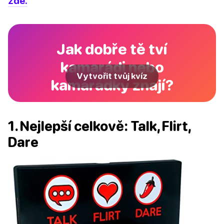
zde.
Jak dobře tě tví
kamarádi nebo
Vytvořit tvůj kvíz
kamarádky znají?
1. Nejlepší celkově: Talk, Flirt,
Dare