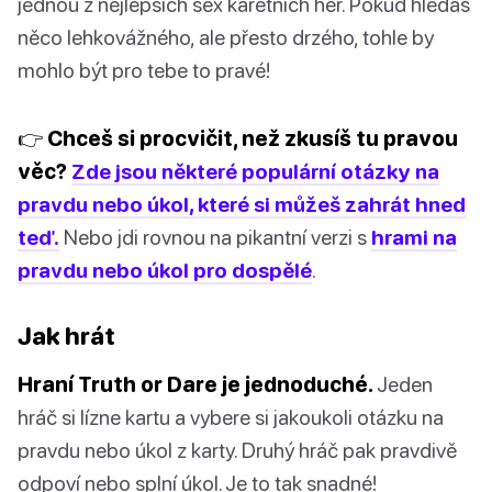
jednou z nejlepších sex karetních her. Pokud hledáš
něco lehkovážného, ale přesto drzého, tohle by
mohlo být pro tebe to pravé!
👉 Chceš si procvičit, než zkusíš tu pravou
věc?
Zde jsou některé populární otázky na
pravdu nebo úkol, které si můžeš zahrát hned
teď.
Nebo jdi rovnou na pikantní verzi s
hrami na
pravdu nebo úkol pro dospělé
.
Jak hrát
Hraní Truth or Dare je jednoduché.
Jeden
hráč si lízne kartu a vybere si jakoukoli otázku na
pravdu nebo úkol z karty. Druhý hráč pak pravdivě
odpoví nebo splní úkol. Je to tak snadné!