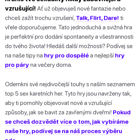
vzrušující!
Ať už objevuješ nové fantazie nebo
chceš zažít trochu vzrušení,
Talk, Flirt, Dare!
ti
vřele doporučujeme. Tato jednoduchá a svižná hra
je perfektní pro dodání spontaneity a všestrannosti
do tvého života! Hledáš další možnosti? Podívej se
na naše tipy na
hry pro dospělé
a nejlepší
hry
pro páry
na večery doma.
Odemkni své nejdivočejší touhy s naším seznamem
top 5 sex karetních her. Tyto hry jsou navrženy tak,
aby ti pomohly objevovat nové a vzrušující
způsoby, jak se bavit za zavřenými dveřmi!
Pokud
se chceš dozvědět více o tom, jak vybíráme
naše hry, podívej se na náš proces výběru