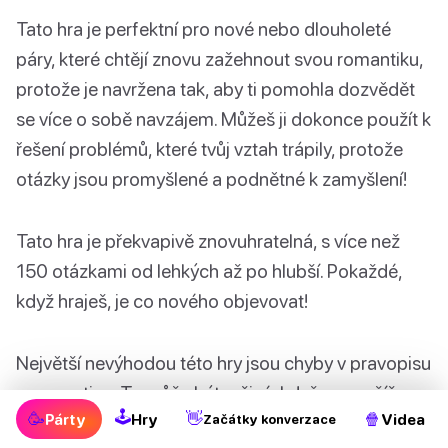
Tato hra je perfektní pro nové nebo dlouholeté
páry, které chtějí znovu zažehnout svou romantiku,
protože je navržena tak, aby ti pomohla dozvědět
se více o sobě navzájem. Můžeš ji dokonce použít k
řešení problémů, které tvůj vztah trápily, protože
otázky jsou promyšlené a podnětné k zamyšlení!
Tato hra je překvapivě znovuhratelná, s více než
150 otázkami od lehkých až po hlubší. Pokaždé,
když hraješ, je co nového objevovat!
Největší nevýhodou této hry jsou chyby v pravopisu
a gramatice. To může být rušivé, když se snažíš
🕹
🥳
👋
🍿
Párty
Hry
Videa
Začátky konverzace
soustředit na otázky. Ale celkově je Love Lingual