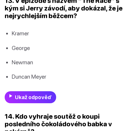
13. V epizodě s názvem “The Race” s
kým si Jerry závodí, aby dokázal, že je
nejrychlejším běžcem?
Kramer
George
Newman
Duncan Meyer
Ukaž odpověď
14. Kdo vyhraje soutěž o koupi
posledního čokoládového babka v