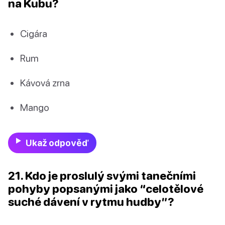
na Kubu?
Cigára
Rum
Kávová zrna
Mango
Ukaž odpověď
21. Kdo je proslulý svými tanečními
pohyby popsanými jako “celotělové
suché dávení v rytmu hudby”?