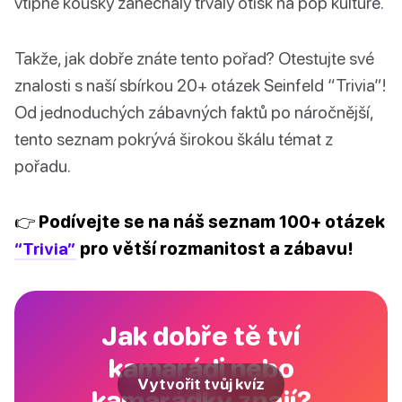
vtipné kousky zanechaly trvalý otisk na pop kultuře.
Takže, jak dobře znáte tento pořad? Otestujte své
znalosti s naší sbírkou 20+ otázek Seinfeld “Trivia”!
Od jednoduchých zábavných faktů po náročnější,
tento seznam pokrývá širokou škálu témat z
pořadu.
👉 Podívejte se na náš seznam 100+ otázek
“Trivia”
pro větší rozmanitost a zábavu!
Jak dobře tě tví
kamarádi nebo
Vytvořit tvůj kvíz
kamarádky znají?