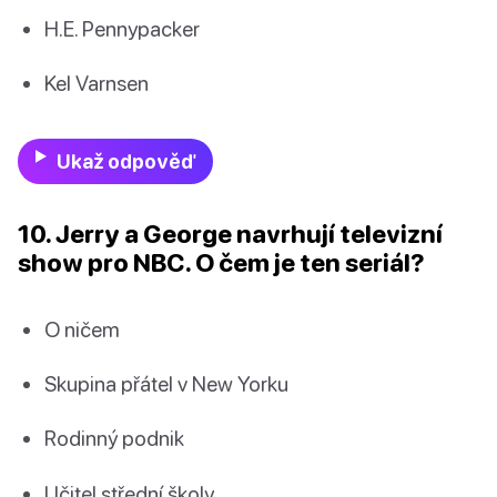
H.E. Pennypacker
Kel Varnsen
Ukaž odpověď
10. Jerry a George navrhují televizní
show pro NBC. O čem je ten seriál?
O ničem
Skupina přátel v New Yorku
Rodinný podnik
Učitel střední školy