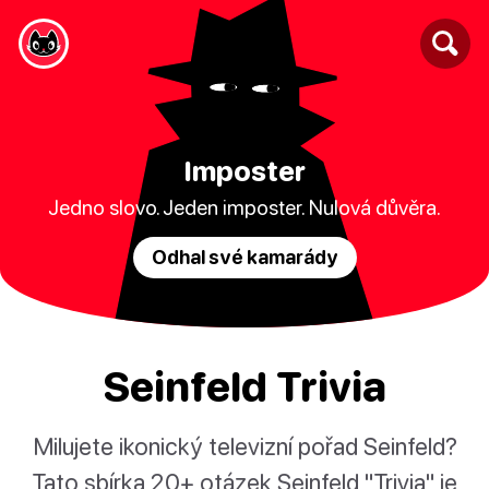
Imposter
Jedno slovo. Jeden imposter. Nulová důvěra.
Odhal své kamarády
Seinfeld Trivia
Milujete ikonický televizní pořad Seinfeld?
Tato sbírka 20+ otázek Seinfeld "Trivia" je