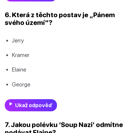
6. Která z těchto postav je „Pánem
svého území“?
Jerry
Kramer
Elaine
George
Ukaž odpověď
7. Jakou polévku ‘Soup Nazi’ odmítne
podávat Elaine?