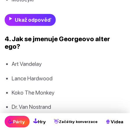
Ukaž odpověď
4. Jak se jmenuje Georgeovo alter
ego?
Art Vandelay
Lance Hardwood
Koko The Monkey
Dr. Van Nostrand
🕹
🥳
👋
🍿
Párty
Hry
Videa
Začátky konverzace
Ukaž odpověď