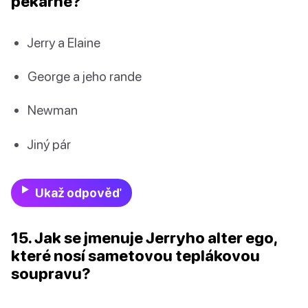
pekárně?
Jerry a Elaine
George a jeho rande
Newman
Jiný pár
Ukaž odpověď
15. Jak se jmenuje Jerryho alter ego,
které nosí sametovou teplákovou
soupravu?