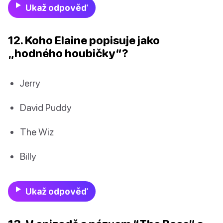
Ukaž odpověď
12. Koho Elaine popisuje jako
„hodného houbičky“?
Jerry
David Puddy
The Wiz
Billy
Ukaž odpověď