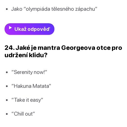
Jako “olympiáda tělesného zápachu”
Ukaž odpověď
24. Jaké je mantra Georgeova otce pro
udržení klidu?
“Serenity now!”
“Hakuna Matata”
“Take it easy”
“Chill out”