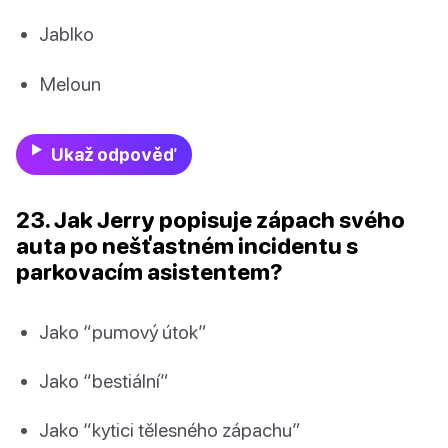
Jablko
Meloun
Ukaž odpověď
23. Jak Jerry popisuje zápach svého
auta po nešťastném incidentu s
parkovacím asistentem?
Jako “pumový útok”
Jako “bestiální”
Jako “kytici tělesného zápachu”