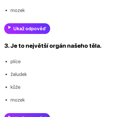
mozek
Ukaž odpověď
3. Je to největší orgán našeho těla.
plíce
žaludek
kůže
mozek