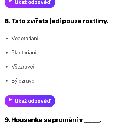
Ukaž odpověď
8. Tato zvířata jedí pouze rostliny.
Vegetariáni
Plantariáni
Všežravci
Býložravci
Ukaž odpověď
9. Housenka se promění v ______.