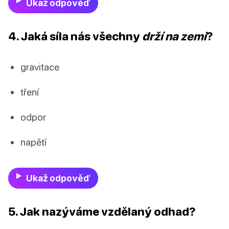
Ukaž odpověď
4. Jaká síla nás všechny
drží na zemi
?
gravitace
tření
odpor
napětí
Ukaž odpověď
5. Jak nazýváme vzdělaný odhad?