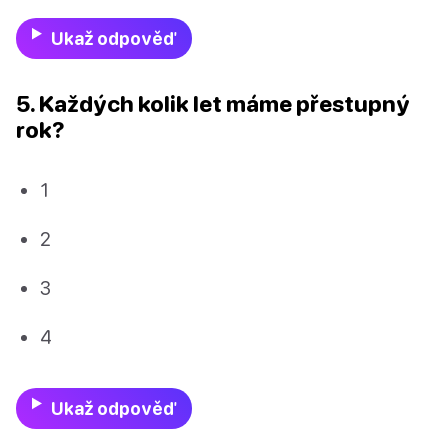
Ukaž odpověď
5. Každých kolik let máme přestupný
rok?
1
2
3
4
Ukaž odpověď