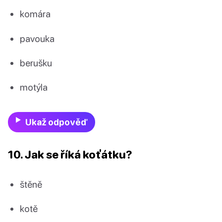
komára
pavouka
berušku
motýla
Ukaž odpověď
10. Jak se říká koťátku?
štěně
kotě