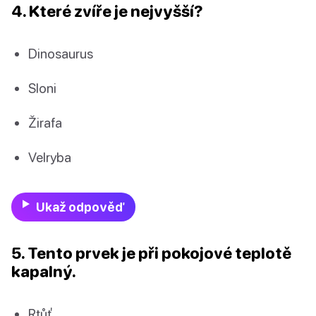
4. Které zvíře je nejvyšší?
Dinosaurus
Sloni
Žirafa
Velryba
Ukaž odpověď
5. Tento prvek je při pokojové teplotě
kapalný.
Rtůť