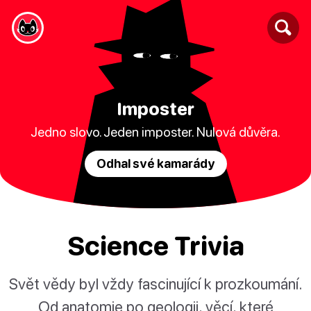
Imposter
Jedno slovo. Jeden imposter. Nulová důvěra.
Odhal své kamarády
Science Trivia
Svět vědy byl vždy fascinující k prozkoumání.
Od anatomie po geologii, věcí, které