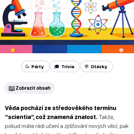
🥳 Párty
🎓 Trivia
💬 Otázky
📖
Zobrazit obsah
Věda pochází ze středověkého termínu
“scientia”, což znamená znalost.
Takže,
pokud máte rádi učení a zjišťování nových věcí, pak