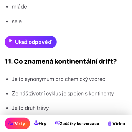
mládě
sele
Ukaž odpověď
11. Co znamená kontinentální drift?
Je to synonymum pro chemický vzorec
Že náš životní cyklus je spojen s kontinenty
Je to druh trávy
Že naše kontinenty a pevniny se pohybují
🕹
🥳
👋
🍿
Párty
Hry
Videa
Začátky konverzace