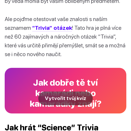
by věda mohla být vaším oblíbeným předmětem.
Ale pojďme otestovat vaše znalosti s naším
seznamem
“Trivia” otázek
! Tato hra je plná více
než 60 zajímavých a náročných otázek “Trivia”,
které vás určitě přimějí přemýšlet, smát se a možná
se i něco nového naučit.
Jak dobře tě tví
kamarádi nebo
Vytvořit tvůj kvíz
kamarádky znají?
Jak hrát “Science” Trivia