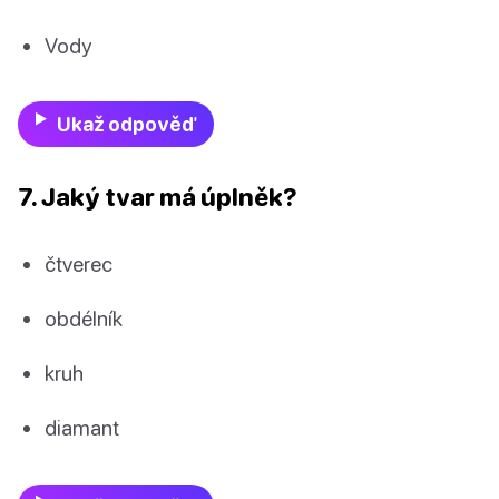
Vody
Ukaž odpověď
7. Jaký tvar má úplněk?
čtverec
obdélník
kruh
diamant