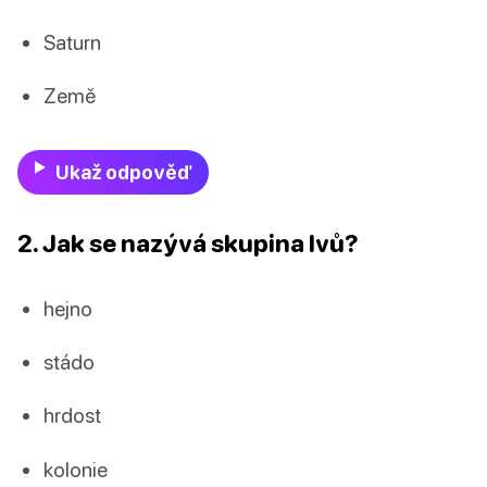
Saturn
Země
Ukaž odpověď
2. Jak se nazývá skupina lvů?
hejno
stádo
hrdost
kolonie