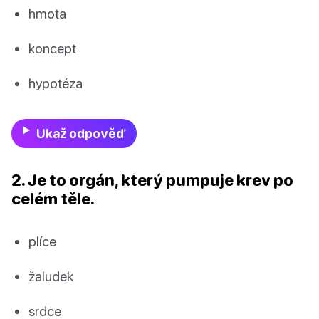
hmota
koncept
hypotéza
Ukaž odpověď
2. Je to orgán, který pumpuje krev po
celém těle.
plíce
žaludek
srdce