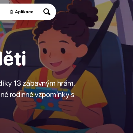
📱
a
Aplikace
ěti
 díky 13 zábavným hrám,
ostné rodinné vzpomínky s