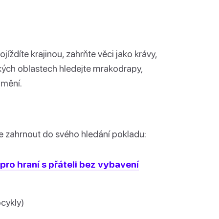
íždíte krajinou, zahrňte věci jako krávy,
kých oblastech hledejte mrakodrapy,
umění.
e zahrnout do svého hledání pokladu:
ro hraní s přáteli bez vybavení
cykly)