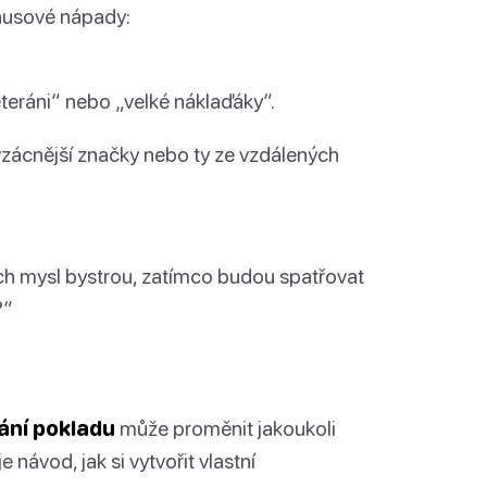
onusové nápady:
veteráni“ nebo „velké náklaďáky“.
vzácnější značky nebo ty ze vzdálených
jich mysl bystrou, zatímco budou spatřovat
?“
ání pokladu
může proměnit jakoukoli
návod, jak si vytvořit vlastní