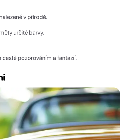
nalezené v přírodě.
ěty určité barvy.
to cestě pozorováním a fantazií.
mi