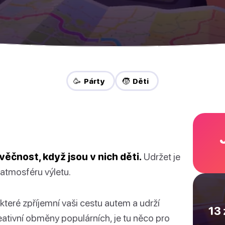
🥳 Párty
🧒 Děti
ěčnost, když jsou v nich děti.
Udržet je
 atmosféru výletu.
teré zpříjemní vaši cestu autem a udrží
13 
reativní obměny populárních, je tu něco pro