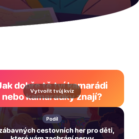
Jak dobře tě tví kamarádi
Vytvořit tvůj kvíz
nebo kamarádky znají?
Podíl
zábavných cestovních her pro děti,
které vám zachrání nervy