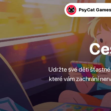
PsyCat Game
Ce
Udržte své děti šťastn
které vám zachrání nervy