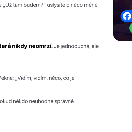
že „Už tam budem?“ uslyšíte o něco méně
která nikdy neomrzí.
Je jednoduchá, ale
ekne: „Vidím, vidím, něco, co je
e, dokud někdo neuhodne správně.