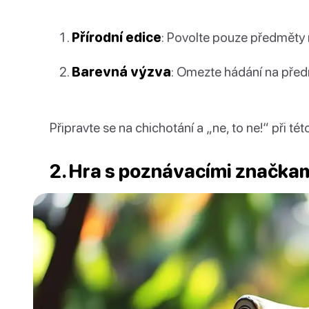
Přírodní edice
: Povolte pouze předměty 
Barevná výzva
: Omezte hádání na předm
Připravte se na chichotání a „ne, to ne!“ při té
2. Hra s poznávacími značka