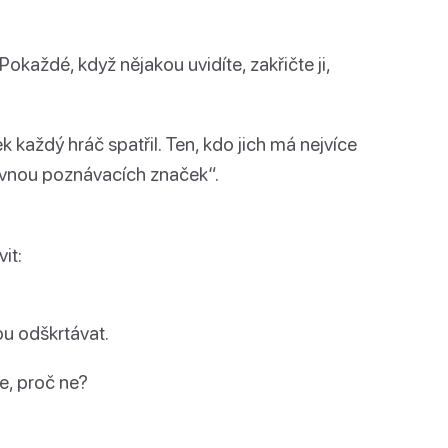
Pokaždé, když nějakou uvidíte, zakřičte ji,
ek každý hráč spatřil. Ten, kdo jich má nejvíce
lovnou poznávacích značek“.
it:
ou odškrtávat.
e, proč ne?