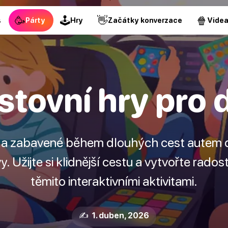
🥳
🕹
👋
🍿
s
Párty
Hry
Začátky konverzace
Vide
stovní hry pro d
é a zabavené během dlouhých cest autem
. Užijte si klidnější cestu a vytvořte rad
těmito interaktivními aktivitami.
✍️ 1. duben, 2026