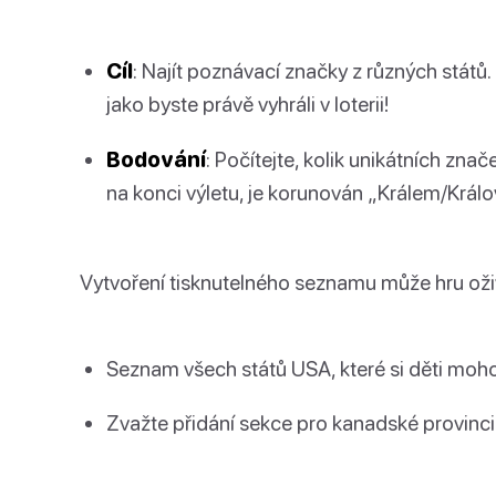
Cíl
: Najít poznávací značky z různých států. 
jako byste právě vyhráli v loterii!
Bodování
: Počítejte, kolik unikátních znač
na konci výletu, je korunován „Králem/Krá
Vytvoření tisknutelného seznamu může hru oživ
Seznam všech států USA, které si děti moh
Zvažte přidání sekce pro kanadské provinci