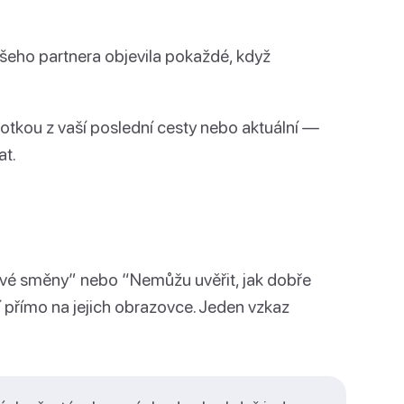
ašeho partnera objevila pokaždé, když
i fotkou z vaší poslední cesty nebo aktuální —
at.
m tvé směny” nebo “Nemůžu uvěřit, jak dobře
í přímo na jejich obrazovce. Jeden vzkaz