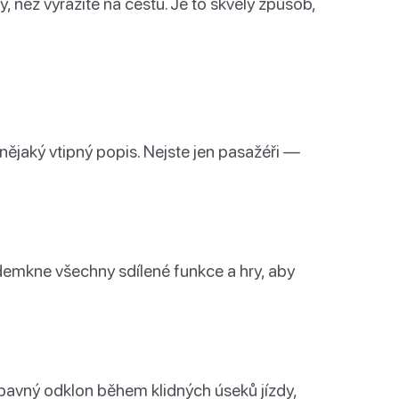
 než vyrazíte na cestu. Je to skvělý způsob,
nějaký vtipný popis. Nejste jen pasažéři —
 odemkne všechny sdílené funkce a hry, aby
ábavný odklon během klidných úseků jízdy,