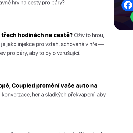
bavné hry na cesty pro páry?
 třech hodinách na cestě?
Oživ to hrou,
je jako injekce pro vztah, schovaná v hře —
v pro páry, aby to bylo vzrušující.
zácpě, Coupled promění vaše auto na
 konverzace, her a sladkých překvapení, aby