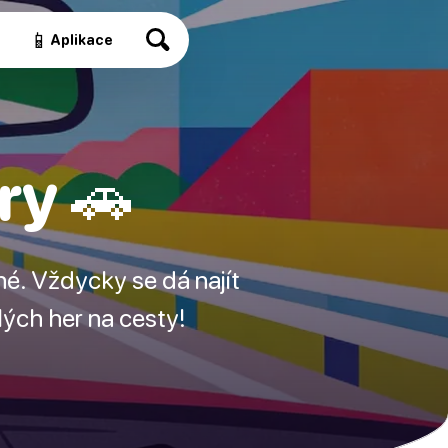
📱
a
Aplikace
ry 🚗
né. Vždycky se dá najít
ělých her na cesty!