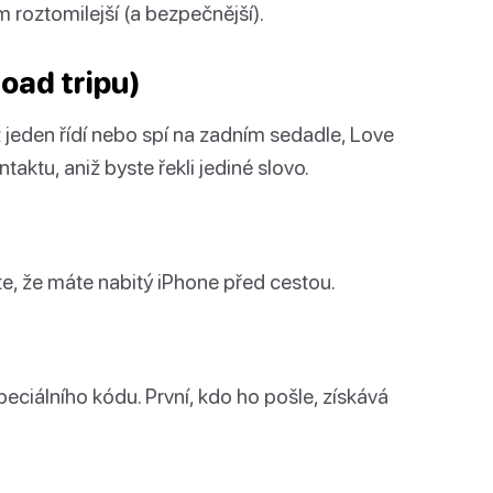
m roztomilejší (a bezpečnější).
oad tripu)
 jeden řídí nebo spí na zadním sedadle, Love
taktu, aniž byste řekli jediné slovo.
te, že máte nabitý iPhone před cestou.
peciálního kódu. První, kdo ho pošle, získává