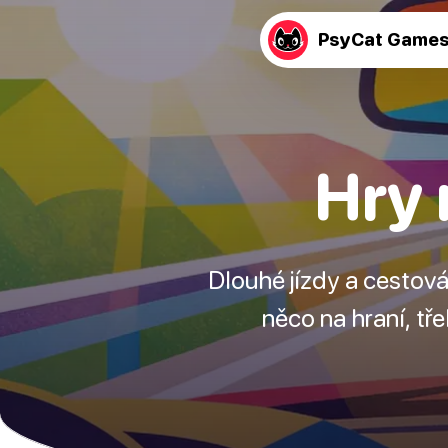
PsyCat Game
Hry 
Dlouhé jízdy a cestová
něco na hraní, tře