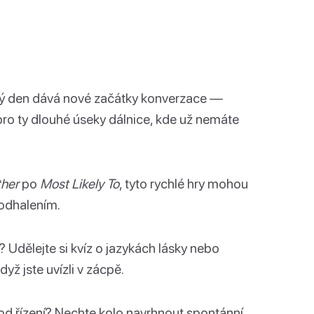
ý den dává nové začátky konverzace —
 pro ty dlouhé úseky dálnice, kde už nemáte
ther
po
Most Likely To
, tyto rychlé hry mohou
odhalením.
 Udělejte si kvíz o jazykách lásky nebo
dyž jste uvízli v zácpě.
d řízení? Nechte kolo navrhnout spontánní