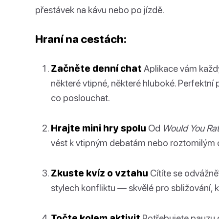
přestávek na kávu nebo po jízdě.
Hraní na cestách:
Začněte denní chat
Aplikace vám každ
některé vtipné, některé hluboké. Perfektní
co poslouchat.
Hrajte mini hry spolu
Od
Would You Ra
vést k vtipným debatám nebo roztomilým 
Zkuste kvíz o vztahu
Cítíte se odvážně?
stylech konfliktu — skvělé pro sbližování, k
Točte kolem aktivit
Potřebujete pauzu o