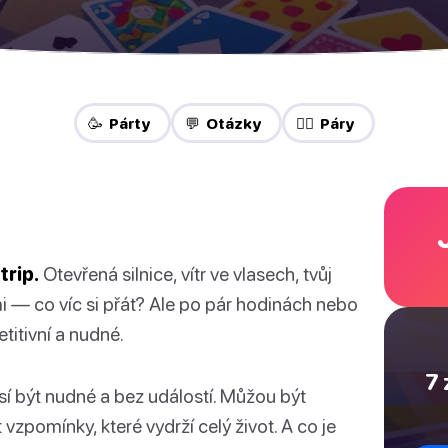
🥳 Párty
💬 Otázky
❤️‍🔥 Páry
trip.
Otevřená silnice, vítr ve vlasech, tvůj
i — co víc si přát? Ale po pár hodinách nebo
titivní a nudné.
7 
sí být nudné a bez událostí. Můžou být
et vzpomínky, které vydrží celý život. A co je