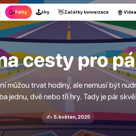
🥳
🕹
👋
🍿
s
Párty
Hry
Začátky konverzace
Vide
na cesty pro pá
ní můžou trvat hodiny, ale nemusí být nud
ba jednu, dvě nebo tři hry. Tady je pár skv
✍️ 5. květen, 2025