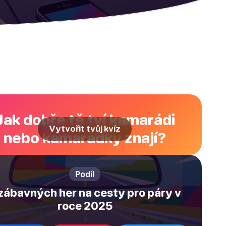
Jak dobře tě tví kamarádi
Vytvořit tvůj kvíz
nebo kamarádky znají?
Podíl
zábavných her na cesty pro páry v
roce 2025