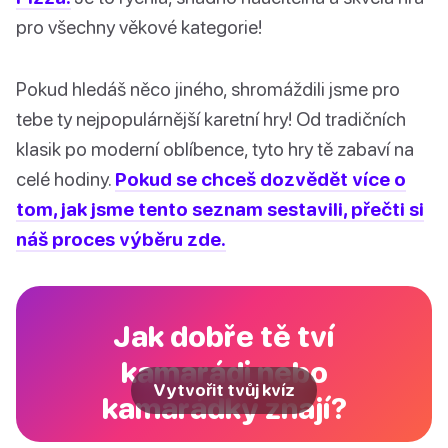
pro všechny věkové kategorie!
Pokud hledáš něco jiného, ​​shromáždili jsme pro
tebe ty nejpopulárnější karetní hry! Od tradičních
klasik po moderní oblíbence, tyto hry tě zabaví na
celé hodiny.
Pokud se chceš dozvědět více o
tom, jak jsme tento seznam sestavili, přečti si
náš proces výběru zde.
Jak dobře tě tví
kamarádi nebo
Vytvořit tvůj kvíz
kamarádky znají?