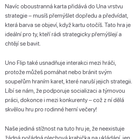
Navíc oboustranná karta přidává do Una vrstvu
strategie – musíš přemýšlet dopředu a předvídat,
která barva se objeví, když kartu otočíš. Tato hra je
ideální pro ty, kteří rádi strategicky přemýšlejí a
chtějí se bavit.
Uno Flip také usnadňuje interakci mezi hráči,
protože můžeš pomáhat nebo bránit svým
soupeřům hraním karet, které naruší jejich strategii.
Líbí se nám, že podporuje socializaci a týmovou
práci, dokonce i mezi konkurenty – což z ní dělá
skvělou hru pro rodinné herní večery!
Naše jediná stížnost na tuto hru je, že neexistuje
žádná pořádná plechová krabička na ukládání, jen