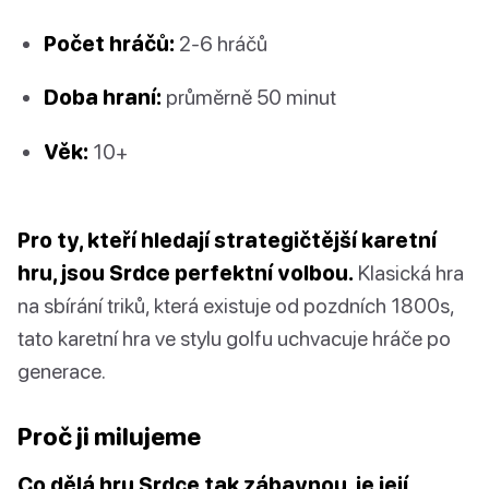
Počet hráčů:
2-6 hráčů
Doba hraní:
průměrně 50 minut
Věk:
10+
Pro ty, kteří hledají strategičtější karetní
hru, jsou Srdce perfektní volbou.
Klasická hra
na sbírání triků, která existuje od pozdních 1800s,
tato karetní hra ve stylu golfu uchvacuje hráče po
generace.
Proč ji milujeme
Co dělá hru Srdce tak zábavnou, je její