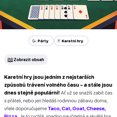
🥳 Párty
🃏 Karetní hry
📖
Zobrazit obsah
Karetní hry jsou jedním z nejstarších
způsobů trávení volného času – a stále jsou
dnes stejně populární!
Ať už se snažíš zabít čas
s přáteli, nebo jen hledáš rodinnou zábavu doma,
vřele doporučujeme
Taco, Cat, Goat, Cheese,
Pizza.
Je to rychlá, snadno naučitelná a skvělá hra