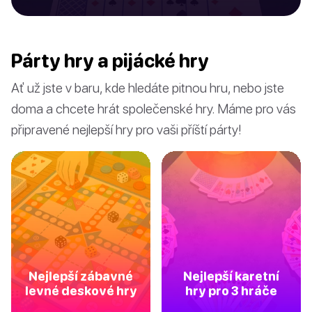
Párty hry a pijácké hry
Ať už jste v baru, kde hledáte pitnou hru, nebo jste
doma a chcete hrát společenské hry. Máme pro vás
připravené nejlepší hry pro vaši příští párty!
Nejlepší zábavné
Nejlepší karetní
levné deskové hry
hry pro 3 hráče