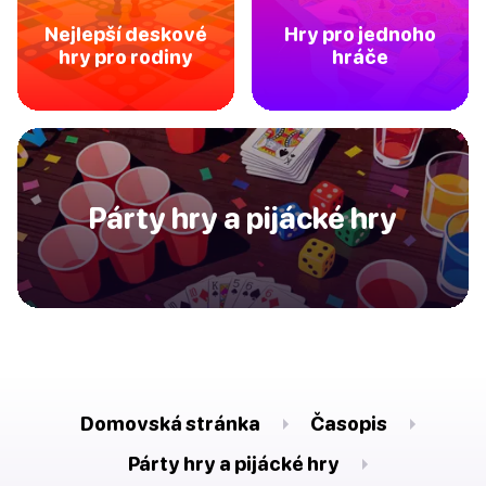
Nejlepší deskové
Hry pro jednoho
hry pro rodiny
hráče
Párty hry a pijácké hry
Domovská stránka
Časopis
Párty hry a pijácké hry