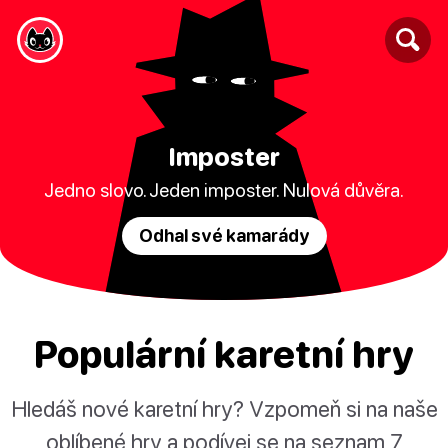
Imposter
Jedno slovo. Jeden imposter. Nulová důvěra.
Odhal své kamarády
Populární karetní hry
Hledáš nové karetní hry? Vzpomeň si na naše
oblíbené hry a podívej se na seznam 7