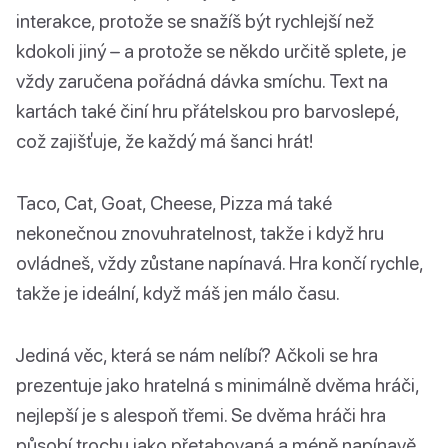
interakce, protože se snažíš být rychlejší než
kdokoli jiný – a protože se někdo určitě splete, je
vždy zaručena pořádná dávka smíchu. Text na
kartách také činí hru přátelskou pro barvoslepé,
což zajišťuje, že každý má šanci hrát!
Taco, Cat, Goat, Cheese, Pizza má také
nekonečnou znovuhratelnost, takže i když hru
ovládneš, vždy zůstane napínavá. Hra končí rychle,
takže je ideální, když máš jen málo času.
Jediná věc, která se nám nelíbí? Ačkoli se hra
prezentuje jako hratelná s minimálně dvěma hráči,
nejlepší je s alespoň třemi. Se dvěma hráči hra
působí trochu jako přetahovaná a méně napínavě.