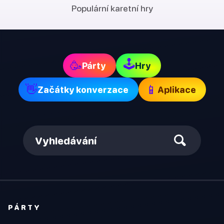
Populární karetní hry
🕹
🥳
Párty
Hry
👋
📱
Začátky konverzace
Aplikace
Vyhledávání
PÁRTY