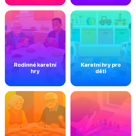
Rodinné karetní
Karetní hry pro
hry
děti