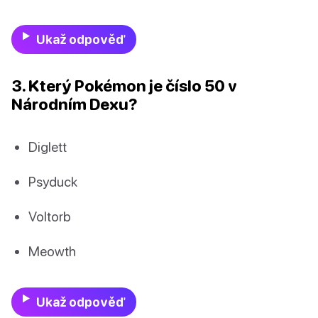
Ukaž odpověď
3. Který Pokémon je číslo 50 v
Národním Dexu?
Diglett
Psyduck
Voltorb
Meowth
Ukaž odpověď