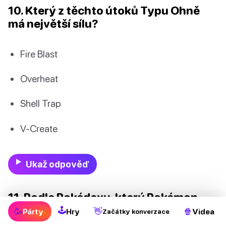
10. Který z těchto útoků Typu Ohně
má největší sílu?
Fire Blast
Overheat
Shell Trap
V-Create
Ukaž odpověď
11. Podle Pokédexu, který Pokémon
Typu Duch je ve skutečnosti mrtvé
🕹
🥳
👋
🍿
Párty
Hry
Videa
Začátky konverzace
dítě?