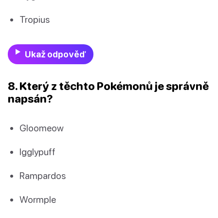
Tropius
Ukaž odpověď
8. Který z těchto Pokémonů je správně
napsán?
Gloomeow
Igglypuff
Rampardos
Wormple