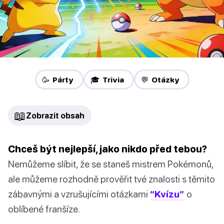
🥳 Párty
🎓 Trivia
💬 Otázky
📖
Zobrazit obsah
Chceš být nejlepší, jako nikdo před tebou?
Nemůžeme slíbit, že se staneš mistrem Pokémonů,
ale můžeme rozhodně prověřit tvé znalosti s těmito
zábavnými a vzrušujícími otázkami
“Kvízu”
o
oblíbené franšíze.