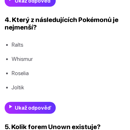
Ukaž odpověď
4. Který z následujících Pokémonů je
nejmenší?
Ralts
Whismur
Roselia
Joltik
Ukaž odpověď
5. Kolik forem Unown existuje?