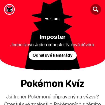
Imposter
Jedno slovo. Jeden imposter. Nulová důvěra.
Odhal své kamarády
Pokémon Kvíz
Jsi trenér Pokémonů připravený na výzvu?
Otestuj své znalosti o Pokémoních s těmito