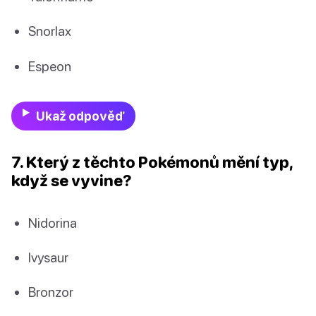
Snorlax
Espeon
Ukaž odpověď
7. Který z těchto Pokémonů mění typ,
když se vyvine?
Nidorina
Ivysaur
Bronzor