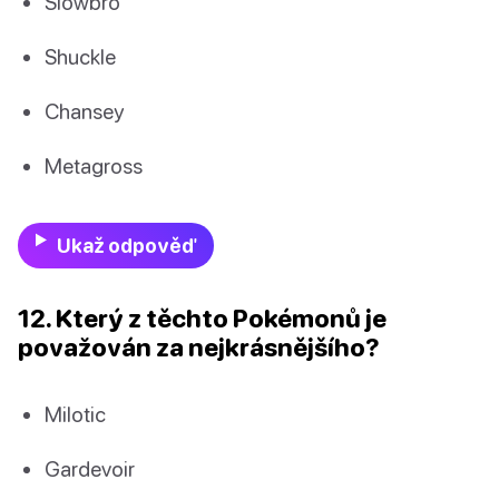
Slowbro
Shuckle
Chansey
Metagross
Ukaž odpověď
12. Který z těchto Pokémonů je
považován za nejkrásnějšího?
Milotic
Gardevoir