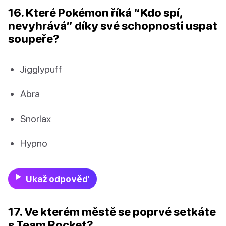
16. Které Pokémon říká “Kdo spí,
nevyhrává” díky své schopnosti uspat
soupeře?
Jigglypuff
Abra
Snorlax
Hypno
Ukaž odpověď
17. Ve kterém městě se poprvé setkáte
s Team Rocket?