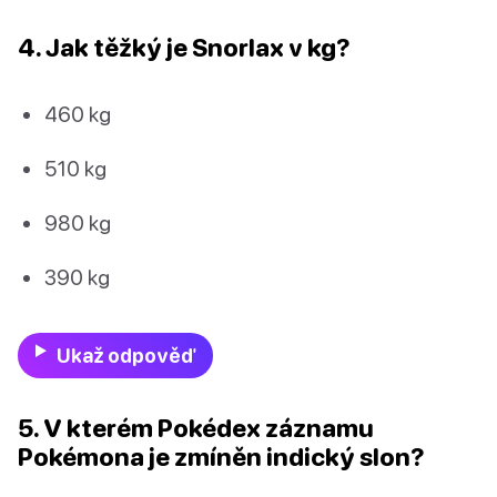
4. Jak těžký je Snorlax v kg?
460 kg
510 kg
980 kg
390 kg
Ukaž odpověď
5. V kterém Pokédex záznamu
Pokémona je zmíněn indický slon?