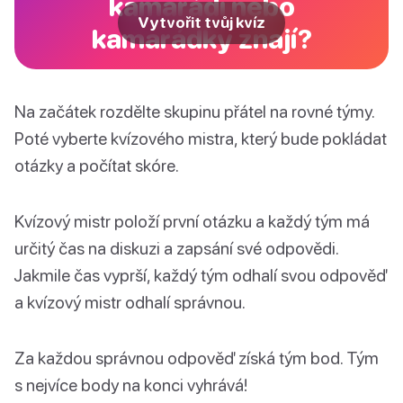
kamarádi nebo
Vytvořit tvůj kvíz
kamarádky znají?
Na začátek rozdělte skupinu přátel na rovné týmy.
Poté vyberte kvízového mistra, který bude pokládat
otázky a počítat skóre.
Kvízový mistr položí první otázku a každý tým má
určitý čas na diskuzi a zapsání své odpovědi.
Jakmile čas vyprší, každý tým odhalí svou odpověď
a kvízový mistr odhalí správnou.
Za každou správnou odpověď získá tým bod. Tým
s nejvíce body na konci vyhrává!