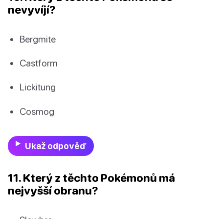
nevyvíjí?
Bergmite
Castform
Lickitung
Cosmog
Ukaž odpověď
11. Který z těchto Pokémonů má
nejvyšší obranu?