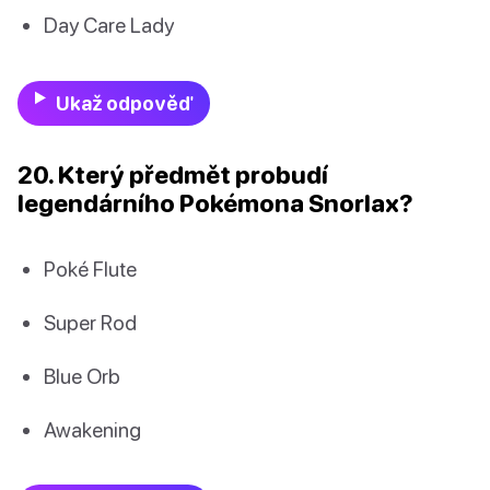
Day Care Lady
Ukaž odpověď
20. Který předmět probudí
legendárního Pokémona Snorlax?
Poké Flute
Super Rod
Blue Orb
Awakening