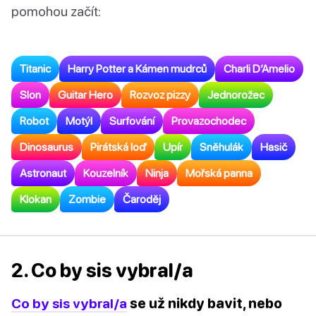
pomohou začít:
Titanic
Harry Potter a Kámen mudrců
Charli D’Amelio
Slon
Guitar Hero
Rozvoz pizzy
Jednorožec
Robot
Motýl
Surfování
Provazochodec
Dinosaurus
Pirátská loď
Upír
Sněhulák
Hasič
Astronaut
Kouzelník
Ninja
Mořská panna
Klokan
Zombie
Čaroděj
2. Co by sis vybral/a
Co by sis vybral/a
se už nikdy bavit, nebo