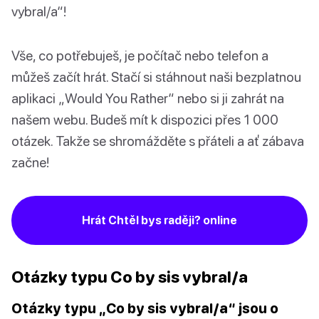
vybral/a“!
Vše, co potřebuješ, je počítač nebo telefon a
můžeš začít hrát. Stačí si stáhnout naši bezplatnou
aplikaci „Would You Rather“ nebo si ji zahrát na
našem webu. Budeš mít k dispozici přes 1 000
otázek. Takže se shromážděte s přáteli a ať zábava
začne!
Hrát Chtěl bys raději? online
Otázky typu Co by sis vybral/a
Otázky typu „Co by sis vybral/a“ jsou o