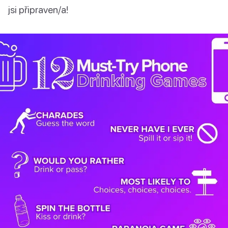
jsi připraven/a!