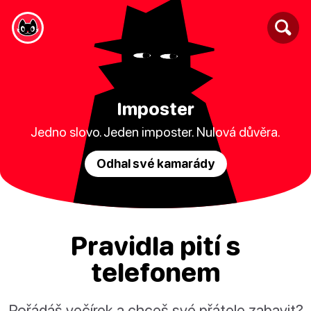
Imposter
Jedno slovo. Jeden imposter. Nulová důvěra.
Odhal své kamarády
Pravidla pití s
telefonem
Pořádáš večírek a chceš své přátele zabavit?