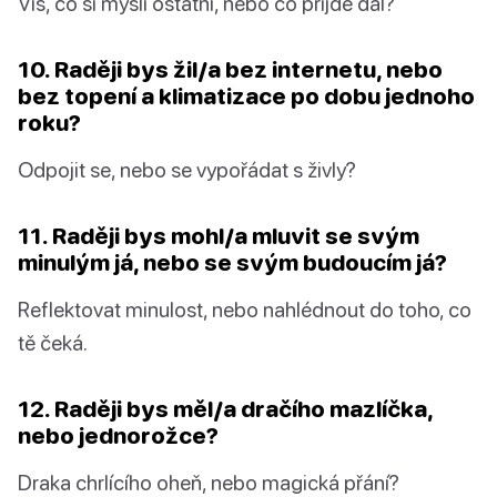
Víš, co si myslí ostatní, nebo co přijde dál?
10. Raději bys žil/a bez internetu, nebo
bez topení a klimatizace po dobu jednoho
roku?
Odpojit se, nebo se vypořádat s živly?
11. Raději bys mohl/a mluvit se svým
minulým já, nebo se svým budoucím já?
Reflektovat minulost, nebo nahlédnout do toho, co
tě čeká.
12. Raději bys měl/a dračího mazlíčka,
nebo jednorožce?
Draka chrlícího oheň, nebo magická přání?