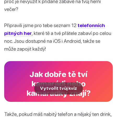
proč je nevyužít k přidané zábavě na tvůj herní
večer?
Připravili jsme pro tebe seznam 12
telefonních
pitných her
, které tě a tvé přátele zabaví po celou
noc. Jsou dostupné na iOS i Android, takže se
může zapojit každý!
Jak dobře tě tví
kamarádi nebo
Vytvořit tvůj kvíz
kamarádky znají?
Takže, pokud máš nabitý telefon a nějaký ten drink,