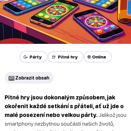
🥳 Párty
🍺 Pitné hry
🌐 Online
📖
Zobrazit obsah
Pitné hry jsou dokonalým způsobem, jak
okořenit každé setkání s přáteli, ať už jde o
malé posezení nebo velkou párty.
Jelikož jsou
smartphony nezbytnou součástí našich životů,