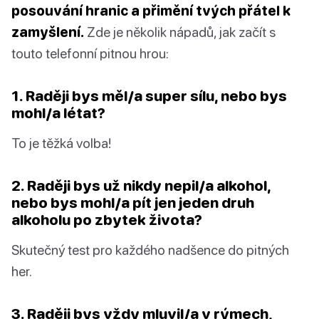
posouvání hranic a přimění tvých přátel k
zamyšlení.
Zde je několik nápadů, jak začít s
touto telefonní pitnou hrou:
1. Raději bys měl/a super sílu, nebo bys
mohl/a létat?
To je těžká volba!
2. Raději bys už nikdy nepil/a alkohol,
nebo bys mohl/a pít jen jeden druh
alkoholu po zbytek života?
Skutečný test pro každého nadšence do pitných
her.
3. Raději bys vždy mluvil/a v rýmech,