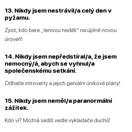
13. Nikdy jsem nestrávil/a celý den v
pyžamu.
Zjisti, kdo bere „lenivou neděli“ na úplně novou
úroveň!
14. Nikdy jsem nepředstíral/a, že jsem
nemocný/á, abych se vyhnul/a
společenskému setkání.
Odhalte introverty a jejich geniální únikové plány!
15. Nikdy jsem neměl/a paranormální
zážitek.
Kdo ví? Možná sedíš vedle vykladače duchů!