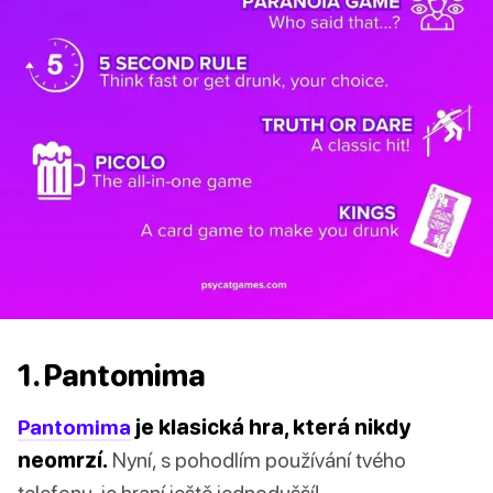
1. Pantomima
Pantomima
je klasická hra, která nikdy
neomrzí.
Nyní, s pohodlím používání tvého
telefonu, je hraní ještě jednodušší!