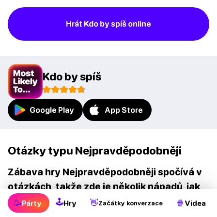
Hrát Kdo by spíš online
Kdo by spíš
Google Play
App Store
Otázky typu Nejpravděpodobněji
Zábava hry Nejpravděpodobněji spočívá v
otázkách, takže zde je několik nápadů, jak
začít:
🕹
🥳
👋
🍿
Párty
Hry
Videa
Začátky konverzace