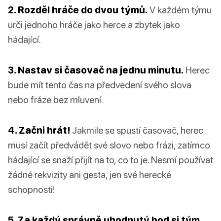
2. Rozděl hráče do dvou týmů.
V každém týmu
urči jednoho hráče jako herce a zbytek jako
hádající.
3. Nastav si časovač na jednu minutu.
Herec
bude mít tento čas na předvedení svého slova
nebo fráze bez mluvení.
4. Začni hrát!
Jakmile se spustí časovač, herec
musí začít předvádět své slovo nebo frázi, zatímco
hádající se snaží přijít na to, co to je. Nesmí používat
žádné rekvizity ani gesta, jen své herecké
schopnosti!
5. Za každý správně uhodnutý bod si tým