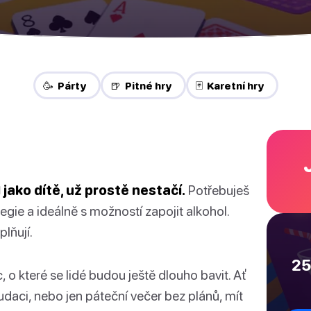
🥳 Párty
🍺 Pitné hry
🃏 Karetní hry
 jako dítě, už prostě nestačí.
Potřebuješ
tegie a ideálně s možností zapojit alkohol.
lňují.
25
 o které se lidé budou ještě dlouho bavit. Ať
daci, nebo jen páteční večer bez plánů, mít