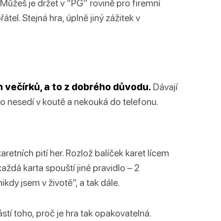
. Můžeš je držet v “PG” rovině pro firemní
tel. Stejná hra, úplně jiný zážitek v
 večírků, a to z dobrého důvodu.
Dávají
ikdo nesedí v koutě a nekouká do telefonu.
tních pití her. Rozlož balíček karet lícem
každá karta spouští jiné pravidlo – 2
kdy jsem v životě”, a tak dále.
ástí toho, proč je hra tak opakovatelná.