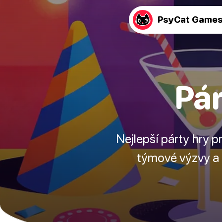
PsyCat Game
Pár
Nejlepší párty hry p
týmové výzvy a s