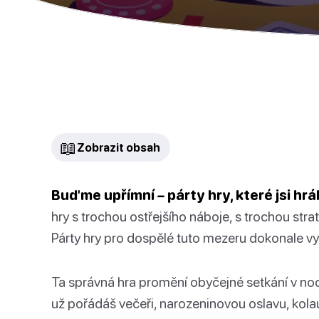
📖
Zobrazit obsah
Buďme upřímní – párty hry, které jsi hrál
hry s trochou ostřejšího náboje, s trochou stra
Párty hry pro dospělé tuto mezeru dokonale vyp
Ta správná hra promění obyčejné setkání v noc,
už pořádáš večeři, narozeninovou oslavu, kolau