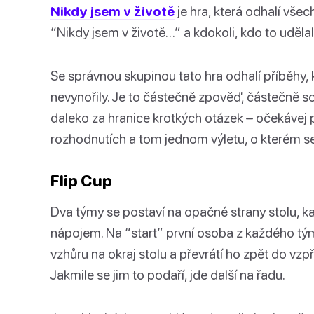
Nikdy jsem v životě
je hra, která odhalí všec
“Nikdy jsem v životě…” a kdokoli, kdo to udělal,
Se správnou skupinou tato hra odhalí příběhy, 
nevynořily. Je to částečně zpověď, částečně s
daleko za hranice krotkých otázek – očekávej 
rozhodnutích a tom jednom výletu, o kterém s
Flip Cup
Dva týmy se postaví na opačné strany stolu,
nápojem. Na “start” první osoba z každého tým
vzhůru na okraj stolu a převrátí ho zpět do vz
Jakmile se jim to podaří, jde další na řadu.