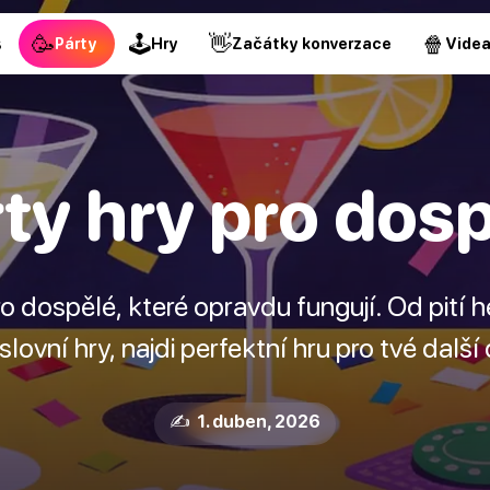
🥳
🕹
👋
🍿
s
Párty
Hry
Začátky konverzace
Vide
ty hry pro dos
ro dospělé, které opravdu fungují. Od pití h
lovní hry, najdi perfektní hru pro tvé další
✍️ 1. duben, 2026