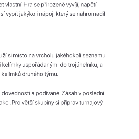
vlastní. Hra se přirozeně vyvíjí, napětí
sí vypít jakýkoli nápoj, který se nahromadil
uží si místo na vrcholu jakéhokoli seznamu
i kelímky uspořádanými do trojúhelníku, a
o kelímků druhého týmu.
dovednosti a podívané. Zásah v poslední
kci. Pro větší skupiny si připrav turnajový