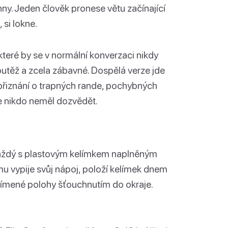
hny. Jeden člověk pronese větu začínající
 si lokne.
které by se v normální konverzaci nikdy
outěž a zcela zábavné. Dospělá verze jde
přiznání o trapných rande, pochybných
e nikdo neměl dozvědět.
 každý s plastovým kelímkem naplněným
u vypije svůj nápoj, položí kelímek dnem
přímené polohy šťouchnutím do okraje.