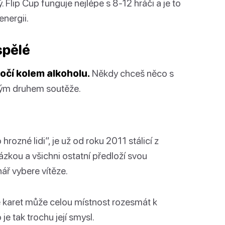
ý. Flip Cup funguje nejlépe s 8-12 hráči a je to
energii.
spělé
očí kolem alkoholu.
Někdy chceš něco s
jiným druhem soutěže.
hrozné lidi”, je už od roku 2011 stálicí z
zkou a všichni ostatní předloží svou
nář vybere vítěze.
ce karet může celou místnost rozesmát k
je tak trochu její smysl.