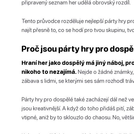
připravený seznam her udělá obrovský rozdíl.
Tento průvodce rozděluje nejlepší párty hry pr
najít přesně to, co se hodí pro tvou skupinu, tv
Proč jsou párty hry pro dospěl
Hraní her jako dospělý má jiný náboj, p
nikoho to nezajímá.
Nejde o žádné známky, ž
zábava s lidmi, se kterými ses sám rozhodl tráv
Párty hry pro dospělé také zacházejí dál než ve
jsou kreativnější. A když do toho přidáš pití, z
vtipné, aniž by to sklouzlo do chaosu. No, větš