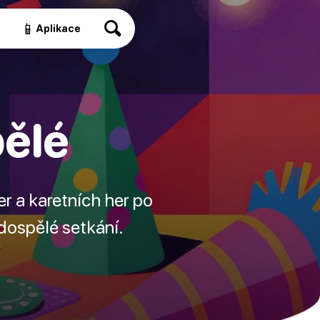
📱
a
Aplikace
pělé
er a karetních her po
 dospělé setkání.