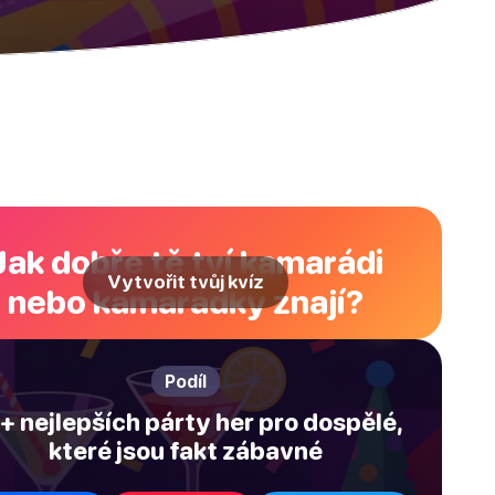
Jak dobře tě tví kamarádi
Vytvořit tvůj kvíz
nebo kamarádky znají?
Podíl
+ nejlepších párty her pro dospělé,
které jsou fakt zábavné