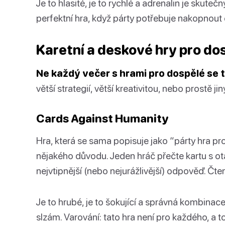
Je to hlasité, je to rychlé a adrenalin je skutečn
perfektní hra, když párty potřebuje nakopnout 
Karetní a deskové hry pro do
Ne každý večer s hrami pro dospělé se t
větší strategií, větší kreativitou, nebo prostě 
Cards Against Humanity
Hra, která se sama popisuje jako “párty hra pro 
nějakého důvodu. Jeden hráč přečte kartu s otá
nejvtipnější (nebo nejurážlivější) odpověď. Čte
Je to hrubé, je to šokující a správná kombina
slzám. Varování: tato hra není pro každého, a to 