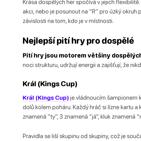
Krása dospělých her spočívá v jejich flexibilitě
akci, nebo je posunout na “R” pro úzký okruh přá
závislosti na tom, kdo je v místnosti.
Nejlepší pití hry pro dospělé
Pití hry jsou motorem většiny dospělých
noci strukturu, udržují energii a zajišťují, že n
Král (Kings Cup)
Král (Kings Cup)
je vládnoucím šampionem kare
dolů kolem poháru. Každý hráč si lízne kartu a 
znamená “ty”, 3 znamená “já”, kluk znamená “ni
Pravidla se liší skupinu od skupiny, což je souč