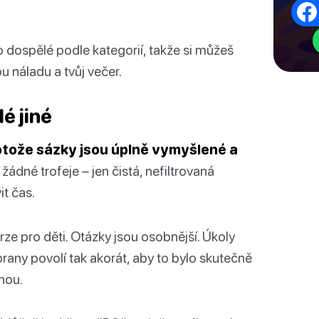
o dospělé podle kategorií, takže si můžeš
ou náladu a tvůj večer.
é jiné
rotože sázky jsou úplně vymyšlené a
ádné trofeje – jen čistá, nefiltrovaná
it čas.
rze pro děti. Otázky jsou osobnější. Úkoly
ábrany povolí tak akorát, aby to bylo skutečně
inou.