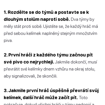
1. Rozdělte se do týmů a postavte se k
dlouhým stolům naproti sobě.
Dva týmy by
měly stát proti sobě. Ujistěte se, že každý hráč má
před sebou kelímek naplněný stejným množstvím
piva.
2. První hráči z každého týmu začnou pít
své pivo co nejrychleji.
Jakmile dokončí, musí
převrátit své kelímky dnem vzhůru na okraj stolu,
aby signalizovali, že skončili.
3. Jakmile první hráč úspěšně převrátí svůj
kelímek, další hráč může začít pít.
Toto
pokračuje, dokud všichni hráči v týmu nedopijí a