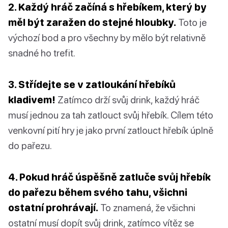
2. Každý hráč začíná s hřebíkem, který by
měl být zaražen do stejné hloubky.
Toto je
výchozí bod a pro všechny by mělo být relativně
snadné ho trefit.
3. Střídejte se v zatloukání hřebíků
kladivem!
Zatímco drží svůj drink, každý hráč
musí jednou za tah zatlouct svůj hřebík. Cílem této
venkovní pití hry je jako první zatlouct hřebík úplně
do pařezu.
4. Pokud hráč úspěšně zatluče svůj hřebík
do pařezu během svého tahu, všichni
ostatní prohrávají.
To znamená, že všichni
ostatní musí dopít svůj drink, zatímco vítěz se