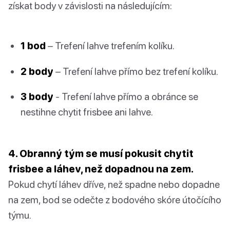
získat body v závislosti na následujícím:
1 bod
– Trefení lahve trefením kolíku.
2 body
– Trefení lahve přímo bez trefení kolíku.
3 body
- Trefení lahve přímo a obránce se
nestihne chytit frisbee ani lahve.
4. Obranný tým se musí pokusit chytit
frisbee a láhev, než dopadnou na zem.
Pokud chytí láhev dříve, než spadne nebo dopadne
na zem, bod se odečte z bodového skóre útočícího
týmu.