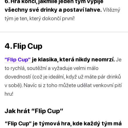
6. Hra končí, jakmile jeden tým vypije
všechny své drinky a postaví lahve.
Vítězný
tým je ten, který dokončí první!
4. Flip Cup
“Flip Cup”
je klasika, která nikdy neomrzí.
Je
to rychlá, soutěžní a vyžaduje velmi málo
dovedností (což je ideální, když už máte pár drinků
v sobě). Navíc si z toho můžete udělat venkovní pití
hru!
Jak hrát “Flip Cup”
“Flip Cup” je týmová hra, kde každý tým má