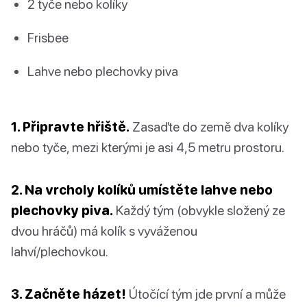
2 tyče nebo kolíky
Frisbee
Lahve nebo plechovky piva
1. Připravte hřiště.
Zasaďte do země dva kolíky
nebo tyče, mezi kterými je asi 4,5 metru prostoru.
2. Na vrcholy kolíků umístěte lahve nebo
plechovky piva.
Každý tým (obvykle složený ze
dvou hráčů) má kolík s vyváženou
lahví/plechovkou.
3. Začněte házet!
Útočící tým jde první a může