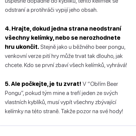
úspěšně dopadne do kyblíku, tento kelímek se
odstraní a protihráči vypijí jeho obsah.
4. Hrajte, dokud jedna strana neodstraní
všechny kelímky, nebo se nerozhodnete
hru ukončit.
Stejně jako u běžného beer pongu,
venkovní verze pití hry může trvat tak dlouho, jak
chcete. Kdo se první zbaví všech kelímků, vyhrává!
5. Ale počkejte, je tu zvrat!
V “Obřím Beer
Pongu”, pokud tým mine a trefí jeden ze svých
vlastních kyblíků, musí vypít všechny zbývající
kelímky na této straně. Takže pozor na své hody!