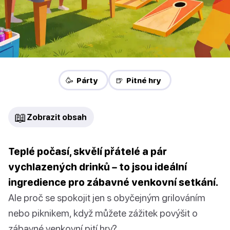
🥳 Párty
🍺 Pitné hry
📖
Zobrazit obsah
Teplé počasí, skvělí přátelé a pár
vychlazených drinků – to jsou ideální
ingredience pro zábavné venkovní setkání.
Ale proč se spokojit jen s obyčejným grilováním
nebo piknikem, když můžete zážitek povýšit o
zábavné venkovní pití hry?