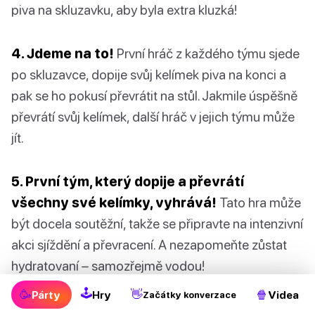
piva na skluzavku, aby byla extra kluzká!
4. Jdeme na to!
První hráč z každého týmu sjede
po skluzavce, dopije svůj kelímek piva na konci a
pak se ho pokusí převrátit na stůl. Jakmile úspěšně
převrátí svůj kelímek, další hráč v jejich týmu může
jít.
5. První tým, který dopije a převrátí
všechny své kelímky, vyhrává!
Tato hra může
být docela soutěžní, takže se připravte na intenzivní
akci sjíždění a převracení. A nezapomeňte zůstat
hydratovaní – samozřejmě vodou!
🕹
🥳
👋
🍿
Párty
Hry
Videa
Začátky konverzace