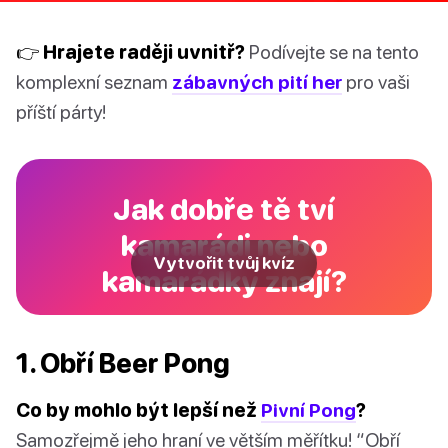
👉 Hrajete raději uvnitř?
Podívejte se na tento
komplexní seznam
zábavných pití her
pro vaši
příští párty!
Jak dobře tě tví
kamarádi nebo
Vytvořit tvůj kvíz
kamarádky znají?
1. Obří Beer Pong
Co by mohlo být lepší než
Pivní Pong
?
Samozřejmě jeho hraní ve větším měřítku! “Obří