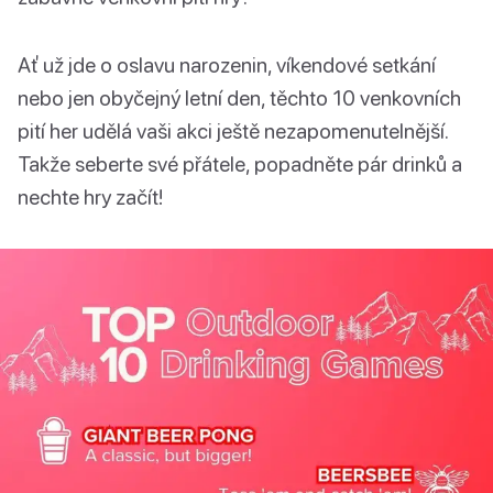
Ať už jde o oslavu narozenin, víkendové setkání
nebo jen obyčejný letní den, těchto 10 venkovních
pití her udělá vaši akci ještě nezapomenutelnější.
Takže seberte své přátele, popadněte pár drinků a
nechte hry začít!