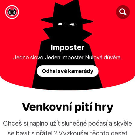
Imposter
Jedno slovo. Jeden imposter. Nulová důvěra.
Odhal své kamarády
Venkovní pití hry
Chceš si naplno užít slunečné počasí a skvěle
se bavit s přáteli? Vyzkoušej těchto deset