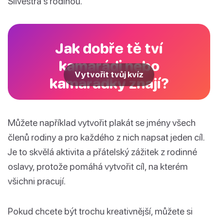
Silvestra s rodinou.
Jak dobře tě tví
kamarádi nebo
Vytvořit tvůj kvíz
kamarádky znají?
Můžete například vytvořit plakát se jmény všech
členů rodiny a pro každého z nich napsat jeden cíl.
Je to skvělá aktivita a přátelský zážitek z rodinné
oslavy, protože pomáhá vytvořit cíl, na kterém
všichni pracují.
Pokud chcete být trochu kreativnější, můžete si