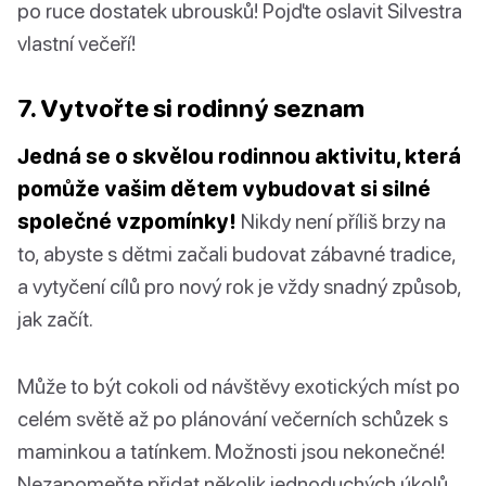
po ruce dostatek ubrousků! Pojďte oslavit Silvestra
vlastní večeří!
7. Vytvořte si rodinný seznam
Jedná se o skvělou rodinnou aktivitu, která
pomůže vašim dětem vybudovat si silné
společné vzpomínky!
Nikdy není příliš brzy na
to, abyste s dětmi začali budovat zábavné tradice,
a vytyčení cílů pro nový rok je vždy snadný způsob,
jak začít.
Může to být cokoli od návštěvy exotických míst po
celém světě až po plánování večerních schůzek s
maminkou a tatínkem. Možnosti jsou nekonečné!
Nezapomeňte přidat několik jednoduchých úkolů,