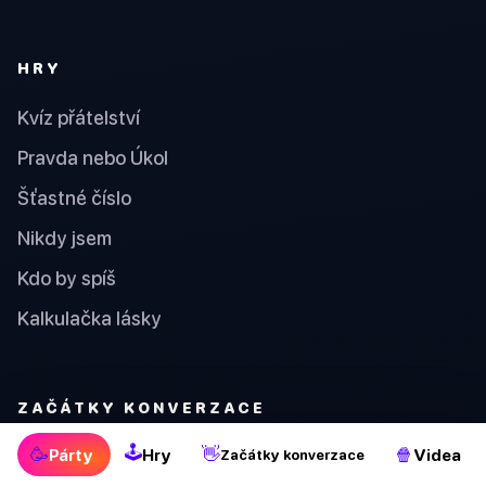
HRY
Kvíz přátelství
Pravda nebo Úkol
Šťastné číslo
Nikdy jsem
Kdo by spíš
Kalkulačka lásky
ZAČÁTKY KONVERZACE
🕹
🥳
👋
🍿
Párty
Hry
Videa
Začátky konverzace
Jak flirtovat s muži - dokonalý průvodce