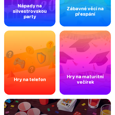
Nápady na
Zábavné věci na
silvestrovskou
přespání
party
Hry na maturitní
Hry na telefon
večírek