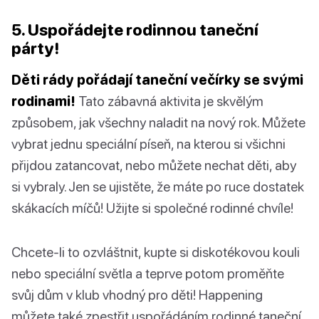
5. Uspořádejte rodinnou taneční
párty!
Děti rády pořádají taneční večírky se svými
rodinami!
Tato zábavná aktivita je skvělým
způsobem, jak všechny naladit na nový rok. Můžete
vybrat jednu speciální píseň, na kterou si všichni
přijdou zatancovat, nebo můžete nechat děti, aby
si vybraly. Jen se ujistěte, že máte po ruce dostatek
skákacích míčů! Užijte si společné rodinné chvíle!
Chcete-li to ozvláštnit, kupte si diskotékovou kouli
nebo speciální světla a teprve potom proměňte
svůj dům v klub vhodný pro děti! Happening
můžete také zpestřit uspořádáním rodinné taneční