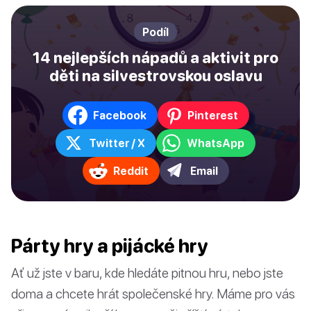
Podíl
14 nejlepších nápadů a aktivit pro
děti na silvestrovskou oslavu
Facebook
Pinterest
Twitter / X
WhatsApp
Reddit
Email
Párty hry a pijácké hry
Ať už jste v baru, kde hledáte pitnou hru, nebo jste
doma a chcete hrát společenské hry. Máme pro vás