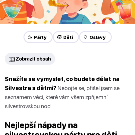
🥳 Párty
🧒 Děti
🎈 Oslavy
📖
Zobrazit obsah
Snažíte se vymyslet, co budete dělat na
Silvestra s dětmi?
Nebojte se, přišel jsem se
seznamem věcí, které vám všem zpříjemní
silvestrovskou noc!
Nejlepší nápady na
silvestrovskou párty pro děti