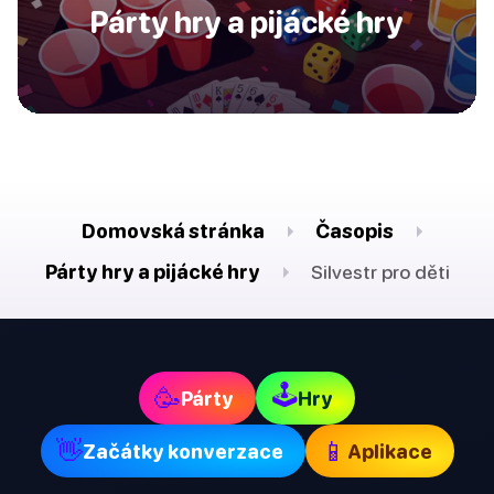
Párty hry a pijácké hry
Domovská stránka
Časopis
Párty hry a pijácké hry
Silvestr pro děti
🕹
🥳
Párty
Hry
👋
📱
Začátky konverzace
Aplikace