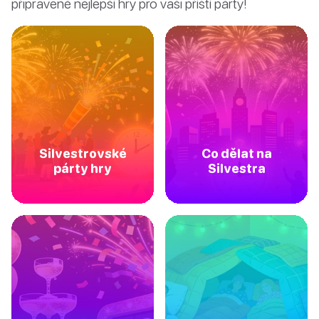
připravené nejlepší hry pro vaši příští párty!
Silvestrovské
Co dělat na
párty hry
Silvestra