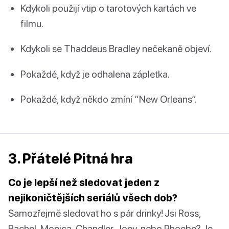
Kdykoli použijí vtip o tarotových kartách ve
filmu.
Kdykoli se Thaddeus Bradley nečekaně objeví.
Pokaždé, když je odhalena zápletka.
Pokaždé, když někdo zmíní “New Orleans”.
3. Přátelé Pitná hra
Co je lepší než sledovat jeden z
nejikoničtějších seriálů všech dob?
Samozřejmě sledovat ho s pár drinky! Jsi Ross,
Rachel, Monica, Chandler, Joey, nebo Phoebe? Je