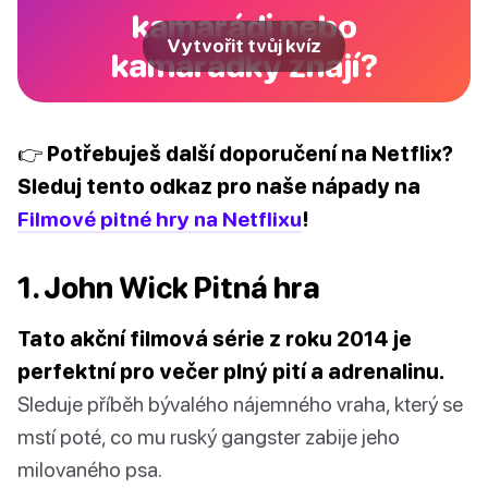
kamarádi nebo
Vytvořit tvůj kvíz
kamarádky znají?
👉 Potřebuješ další doporučení na Netflix?
Sleduj tento odkaz pro naše nápady na
Filmové pitné hry na Netflixu
!
1. John Wick Pitná hra
Tato akční filmová série z roku 2014 je
perfektní pro večer plný pití a adrenalinu.
Sleduje příběh bývalého nájemného vraha, který se
mstí poté, co mu ruský gangster zabije jeho
milovaného psa.