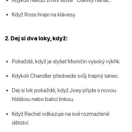
Když Ross hraje na klávesy.
2. Dej si dva loky, když:
Pokaždé, když je slyšet Moničin vysoký výkřik.
Kdykoli Chandler předvede svůj trapný tanec.
Dej si lok pokaždé, když Joey přijde s novou
hláškou nebo balicí linkou.
Když Rachel odkazuje na své rozmazlené
dětství.