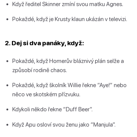
Když ředitel Skinner zmíní svou matku Agnes.
Pokaždé, když je Krusty klaun ukázán v televizi.
2. Dej si dva panáky, když:
Pokaždé, když Homerův bláznivý plán selže a
způsobí rodině chaos.
Pokaždé, když školník Willie řekne “Aye!” nebo
něco ve skotském přízvuku.
Kdykoli někdo řekne “Duff Beer”.
Když Apu osloví svou ženu jako “Manjula”.