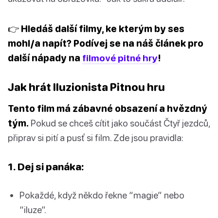
👉 Hledáš další filmy, ke kterým by ses
mohl/a napít? Podívej se na náš článek pro
další nápady na
filmové pitné hry
!
Jak hrát Iluzionista Pitnou hru
Tento film má zábavné obsazení a hvězdný
tým.
Pokud se chceš cítit jako součást Čtyř jezdců,
připrav si pití a pusť si film. Zde jsou pravidla:
1. Dej si panáka:
Pokaždé, když někdo řekne “magie” nebo
“iluze”.