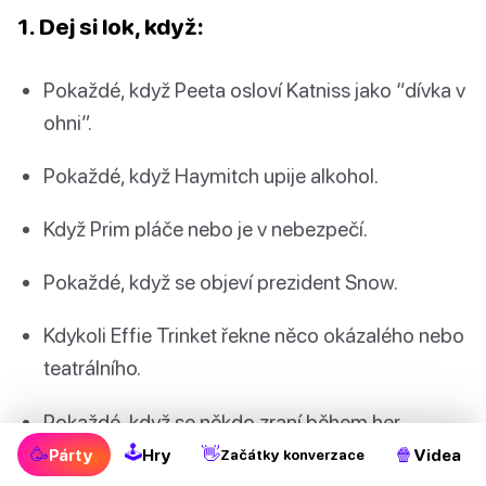
1. Dej si lok, když:
Pokaždé, když Peeta osloví Katniss jako “dívka v
ohni”.
Pokaždé, když Haymitch upije alkohol.
Když Prim pláče nebo je v nebezpečí.
Pokaždé, když se objeví prezident Snow.
Kdykoli Effie Trinket řekne něco okázalého nebo
teatrálního.
Pokaždé, když se někdo zraní během her.
🕹
🥳
👋
🍿
Párty
Hry
Videa
Začátky konverzace
Když se Gale objeví na obrazovce (dej si dva