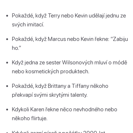
Pokaždé, když Terry nebo Kevin udělají jednu ze
svých imitací.
Pokaždé, když Marcus nebo Kevin řekne: “Zabiju
ho.”
Když jedna ze sester Wilsonových mluví o módě
nebo kosmetických produktech.
Pokaždé, když Brittany a Tiffany někoho
překvapí svými skrytými talenty.
Kdykoli Karen řekne něco nevhodného nebo
někoho flirtuje.
Kdykoli zazní píseň z počátku 2000. let.