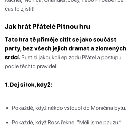
čas to zjistit!
Jak hrát Přátelé Pitnou hru
Tato hra tě přiměje cítit se jako součást
party, bez všech jejich dramat a zlomených
srdcí.
Pusť si jakoukoli epizodu Přátel a postupuj
podle těchto pravidel:
1. Dej si lok, když:
Pokaždé, když někdo vstoupí do Moničina bytu.
Pokaždé, když Ross řekne: “Měli jsme pauzu.”