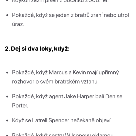
Pokaždé, když se jeden z bratrů zraní nebo utrpí
úraz.
2. Dej si dva loky, když:
Pokaždé, když Marcus a Kevin mají upřímný
rozhovor o svém bratrském vztahu.
Pokaždé, když agent Jake Harper balí Denise
Porter.
Když se Latrell Spencer nečekaně objeví.
Pokaždé, když sestry Wilsonovy oklamou