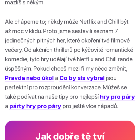
mazlíš s někým.
Ale chápeme to; někdy může Netflix and Chill být
až moc v klidu. Proto jsme sestavili seznam 7
jedinečných pitných her, které okoření tvé filmové
večery. Od akčních thrillerů po kýčovité romantické
komedie, tyto hry udělají tvé Netflix and Chill rande
úspěšným. Pokud chceš mezi filmy něco změnit,
Pravda nebo úkol
a
Co by sis vybral
jsou
perfektní pro rozproudění konverzace. Můžeš se
také podívat na naše tipy pro nejlepší
hry pro páry
a
párty hry pro páry
pro ještě více nápadů.
Jak dobře tě tví