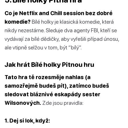
Co je Netflix and Chill session bez dobré
komedie?
Bílé holky je klasická komedie, která
nikdy nezestárne. Sleduje dva agenty FBI, kteří se
vydávají za bílé dědičky, aby vyřešili případ únosu,
ale vtipně selžou v tom, být “bílý”.
Jak hrát Bílé holky Pitnou hru
Tato hra tě rozesměje nahlas (a
samozřejmě budeš pít), zatímco budeš
sledovat bláznivé eskapády sester
Wilsonových.
Zde jsou pravidla:
1. Dej si lok, když: