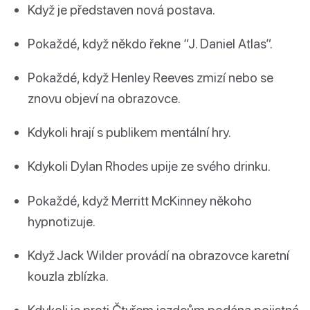
Když je představen nová postava.
Pokaždé, když někdo řekne “J. Daniel Atlas”.
Pokaždé, když Henley Reeves zmizí nebo se
znovu objeví na obrazovce.
Kdykoli hrají s publikem mentální hry.
Kdykoli Dylan Rhodes upije ze svého drinku.
Pokaždé, když Merritt McKinney někoho
hypnotizuje.
Když Jack Wilder provádí na obrazovce karetní
kouzla zblízka.
Kdykoli je proti Čtyřem jezdcům podána pojistná