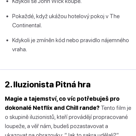
Kdykoli se John Wick koupe.
Pokaždé, když ukážou hotelový pokoj v The
Continental.
Kdykoli je zmíněn kód nebo pravidlo nájemného
vraha.
2. Iluzionista Pitná hra
Magie a tajemství, co víc potřebuješ pro
dokonalé Netflix and Chill rande?
Tento film je
o skupině iluzionistů, kteří provádějí propracované
loupeže, a věř nám, budeš pozastavovat a
ukazovat na obrazovku: “Jak to sakra udělali?”