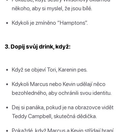
někoho, aby si myslel, že jsou bílé.
Kdykoli je zmíněno “Hamptons”.
3. Dopij svůj drink, když:
Když se objeví Tori, Karenin pes.
Kdykoli Marcus nebo Kevin udělají něco
bezohledného, aby ochránili svou identitu.
Dej si panáka, pokud je na obrazovce vidět
Teddy Campbell, skutečná dědička.
Pokaždé, když Marcus a Kevin střídají hraní