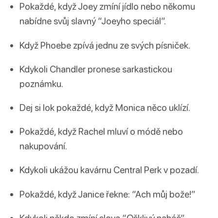
Pokaždé, když Joey zmíní jídlo nebo někomu
nabídne svůj slavný “Joeyho speciál”.
Když Phoebe zpívá jednu ze svých písniček.
Kdykoli Chandler pronese sarkastickou
poznámku.
Dej si lok pokaždé, když Monica něco uklízí.
Pokaždé, když Rachel mluví o módě nebo
nakupování.
Kdykoli ukážou kavárnu Central Perk v pozadí.
Pokaždé, když Janice řekne: “Ach můj bože!”
Kdykoli někdo zmíní slova “Ošklivý naháč”.