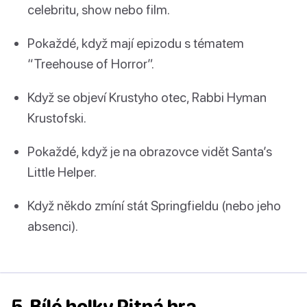
celebritu, show nebo film.
Pokaždé, když mají epizodu s tématem
“Treehouse of Horror”.
Když se objeví Krustyho otec, Rabbi Hyman
Krustofski.
Pokaždé, když je na obrazovce vidět Santa’s
Little Helper.
Když někdo zmíní stát Springfieldu (nebo jeho
absenci).
5. Bílé holky Pitná hra