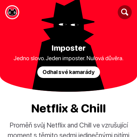
Imposter
Jedno slovo. Jeden imposter. Nulová důvěra.
Odhal své kamarády
Netflix & Chill
Proměň svůj Netflix and Chill ve vzrušující
moment s těmito sedmi jedinečnými pitími