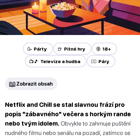
🥳 Párty
🍺 Pitné hry
🔞 18+
📺🎵 Televize a hudba
❤️‍🔥 Páry
📖
Zobrazit obsah
Netflix and Chill se stal slavnou frází pro
popis "zábavného" večera s horkým rande
nebo tvým idolem.
Obvykle to zahrnuje puštění
nudného filmu nebo seriálu na pozadí, zatímco se