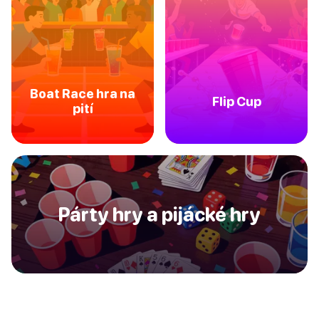
Boat Race hra na
Flip Cup
pití
Párty hry a pijácké hry