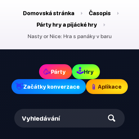
Domovská stránka
Časopis
Párty hry a pijácké hry
Nasty or Nice: Hra s panáky v baru
🕹
🥳
Párty
Hry
👋
📱
Začátky konverzace
Aplikace
Vyhledávání