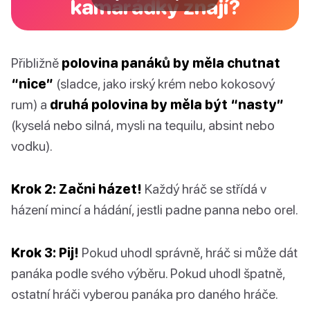
kamarádky znají?
Přibližně
polovina panáků by měla chutnat
“nice”
(sladce, jako irský krém nebo kokosový
rum) a
druhá polovina by měla být “nasty”
(kyselá nebo silná, mysli na tequilu, absint nebo
vodku).
Krok 2: Začni házet!
Každý hráč se střídá v
házení mincí a hádání, jestli padne panna nebo orel.
Krok 3: Pij!
Pokud uhodl správně, hráč si může dát
panáka podle svého výběru. Pokud uhodl špatně,
ostatní hráči vyberou panáka pro daného hráče.