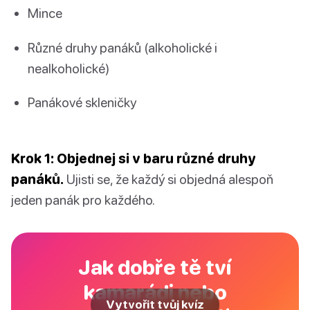
Mince
Různé druhy panáků (alkoholické i
nealkoholické)
Panákové skleničky
Krok 1: Objednej si v baru různé druhy
panáků.
Ujisti se, že každý si objedná alespoň
jeden panák pro každého.
Jak dobře tě tví
kamarádi nebo
Vytvořit tvůj kvíz