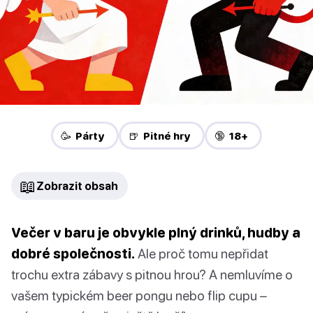
🥳 Párty
🍺 Pitné hry
🔞 18+
📖
Zobrazit obsah
Večer v baru je obvykle plný drinků, hudby a
dobré společnosti.
Ale proč tomu nepřidat
trochu extra zábavy s pitnou hrou? A nemluvíme o
vašem typickém beer pongu nebo flip cupu –