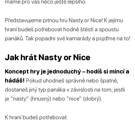
máme pro vás něco ještě lepšího.
Představujeme pitnou hru Nasty or Nice! K jejímu
hraní budeš potřebovat hodně štěstí a spoustu
panáků. Tak popadni své kamarády a pojďme na to!
Jak hrát Nasty or Nice
Koncept hry je jednoduchý – hodíš si mincí a
hádáš!
Pokud uhodneš správně nebo špatně,
dostaneš jiný typ panáka v závislosti na tom, jestli
je “nasty” (hnusný) nebo “nice” (dobrý).
K hraní budeš potřebovat: