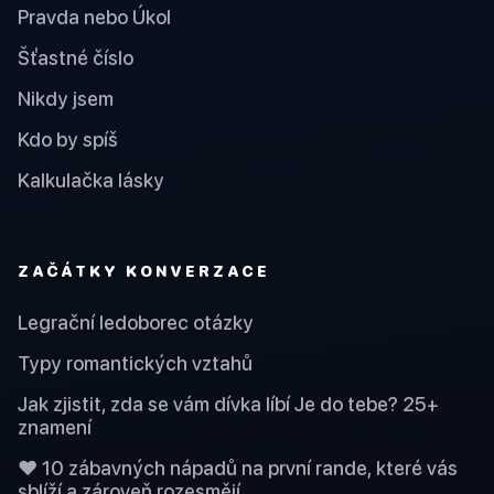
Pravda nebo Úkol
Šťastné číslo
Nikdy jsem
Kdo by spíš
Kalkulačka lásky
ZAČÁTKY KONVERZACE
Legrační ledoborec otázky
Typy romantických vztahů
Jak zjistit, zda se vám dívka líbí Je do tebe? 25+
znamení
❤️ 10 zábavných nápadů na první rande, které vás
sblíží a zároveň rozesmějí