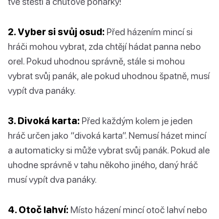
tvé štěstí a chuťové pohárky!
2. Vyber si svůj osud:
Před házením mincí si
hráči mohou vybrat, zda chtějí hádat panna nebo
orel. Pokud uhodnou správně, stále si mohou
vybrat svůj panák, ale pokud uhodnou špatně, musí
vypít dva panáky.
3. Divoká karta:
Před každým kolem je jeden
hráč určen jako “divoká karta”. Nemusí házet mincí
a automaticky si může vybrat svůj panák. Pokud ale
uhodne správně v tahu někoho jiného, daný hráč
musí vypít dva panáky.
4. Otoč lahví:
Místo házení mincí otoč lahví nebo