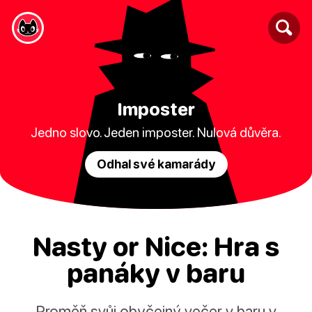
Imposter
Jedno slovo. Jeden imposter. Nulová důvěra.
Odhal své kamarády
Nasty or Nice: Hra s
panáky v baru
Proměň svůj obyčejný večer v baru v