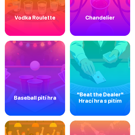
Vodka Roulette
Chandelier
"Beat the Dealer"
Baseball pití hra
Hrací hra s pitím