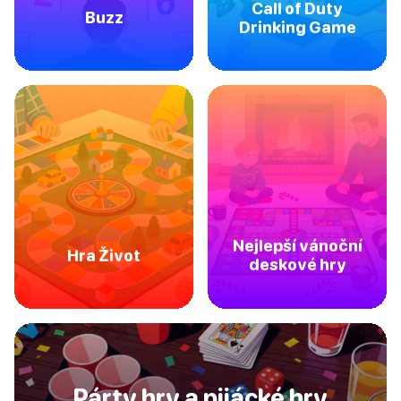
Call of Duty
Buzz
Drinking Game
Nejlepší vánoční
Hra Život
deskové hry
Párty hry a pijácké hry