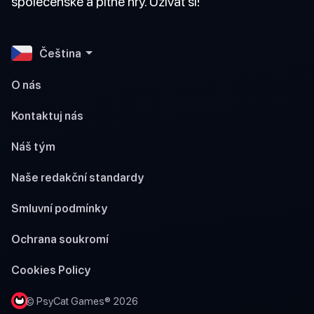
společenské a pitné hry. Užívat si!
Čeština
O nás
Kontaktuj nás
Náš tým
Naše redakční standardy
Smluvní podmínky
Ochrana soukromí
Cookies Policy
© PsyCat Games® 2026