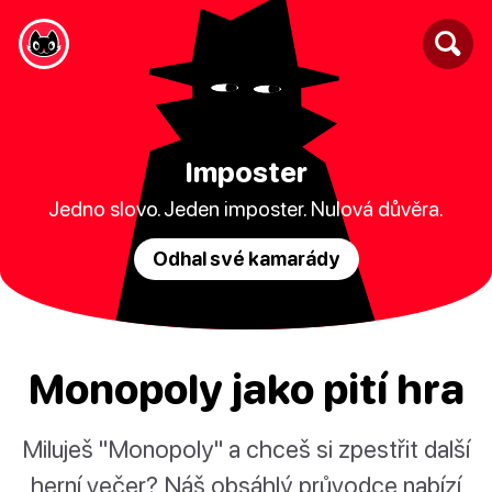
Imposter
Jedno slovo. Jeden imposter. Nulová důvěra.
Odhal své kamarády
Monopoly jako pití hra
Miluješ "Monopoly" a chceš si zpestřit další
herní večer? Náš obsáhlý průvodce nabízí