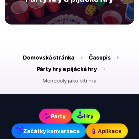
Domovská stránka
Časopis
Párty hry a pijácké hry
Monopoly jako pití hra
🕹
🥳
Párty
Hry
👋
📱
Začátky konverzace
Aplikace