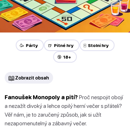
🥳 Párty
🍺 Pitné hry
🀄 Stolní hry
🔞 18+
📖
Zobrazit obsah
Fanoušek Monopoly a pití?
Proč nespojit obojí
a nezažít divoký a lehce opilý herní večer s přáteli?
Věř nám, je to zaručený způsob, jak si užít
nezapomenutelný a zábavný večer.