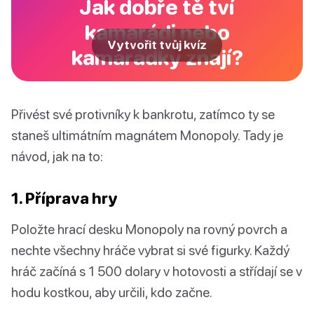
Jak dobře tě tví
kamarádi nebo
Vytvořit tvůj kvíz
kamarádky znají?
Přivést své protivníky k bankrotu, zatímco ty se
staneš ultimátním magnátem Monopoly. Tady je
návod, jak na to:
1. Příprava hry
Položte hrací desku Monopoly na rovný povrch a
nechte všechny hráče vybrat si své figurky. Každý
hráč začíná s 1 500 dolary v hotovosti a střídají se v
hodu kostkou, aby určili, kdo začne.