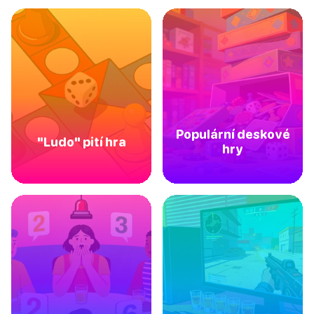
Populární deskové
"Ludo" pití hra
hry