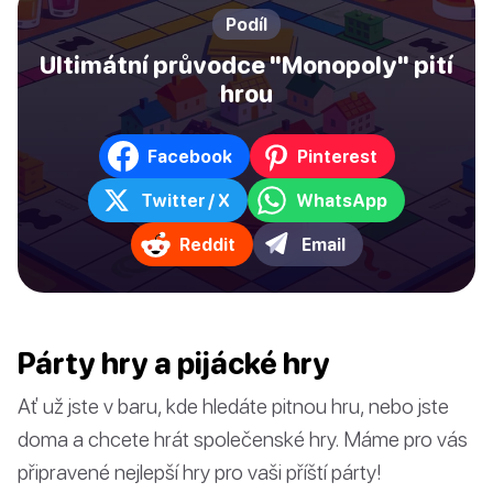
Podíl
Ultimátní průvodce "Monopoly" pití
hrou
Facebook
Pinterest
Twitter / X
WhatsApp
Reddit
Email
Párty hry a pijácké hry
Ať už jste v baru, kde hledáte pitnou hru, nebo jste
doma a chcete hrát společenské hry. Máme pro vás
připravené nejlepší hry pro vaši příští párty!