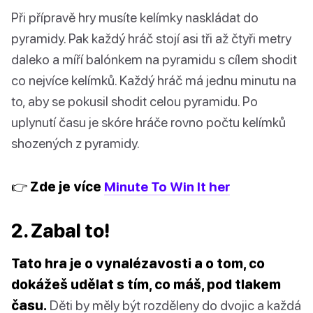
Při přípravě hry musíte kelímky naskládat do
pyramidy. Pak každý hráč stojí asi tři až čtyři metry
daleko a míří balónkem na pyramidu s cílem shodit
co nejvíce kelímků. Každý hráč má jednu minutu na
to, aby se pokusil shodit celou pyramidu. Po
uplynutí času je skóre hráče rovno počtu kelímků
shozených z pyramidy.
👉 Zde je více
Minute To Win It her
2. Zabal to!
Tato hra je o vynalézavosti a o tom, co
dokážeš udělat s tím, co máš, pod tlakem
času.
Děti by měly být rozděleny do dvojic a každá