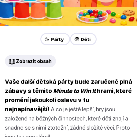
🥳 Párty
🧒 Děti
📖
Zobrazit obsah
Vaše další dětská párty bude zaručeně plná
zábavy s těmito
Minute to Win It
hrami, které
promění jakoukoli oslavu v tu
nejnapínavější!
A co je ještě lepší, hry jsou
založené na běžných činnostech, které děti znají a
snadno se s nimi ztotožní, žádné složité věci. Proto
jsou tak populární!