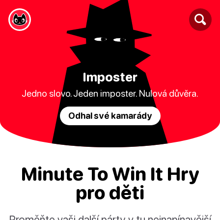
Imposter
Jedno slovo. Jeden imposter. Nulová důvěra.
Odhal své kamarády
Minute To Win It Hry
pro děti
Proměňte vaši další párty v tu nejnapínavější