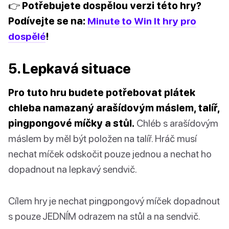
👉 Potřebujete dospělou verzi této hry?
Podívejte se na:
Minute to Win It hry pro
dospělé
!
5. Lepkavá situace
Pro tuto hru budete potřebovat plátek
chleba namazaný arašídovým máslem, talíř,
pingpongové míčky a stůl.
Chléb s arašídovým
máslem by měl být položen na talíř. Hráč musí
nechat míček odskočit pouze jednou a nechat ho
dopadnout na lepkavý sendvič.
Cílem hry je nechat pingpongový míček dopadnout
s pouze JEDNÍM odrazem na stůl a na sendvič.