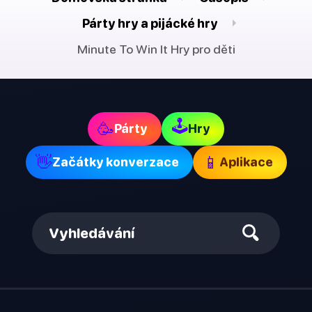
Párty hry a pijácké hry
Minute To Win It Hry pro děti
🕹
🥳
Párty
Hry
👋
📱
Začátky konverzace
Aplikace
Vyhledávání