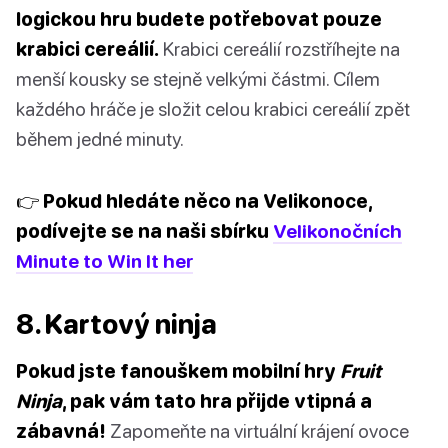
logickou hru budete potřebovat pouze
krabici cereálií.
Krabici cereálií rozstříhejte na
menší kousky se stejně velkými částmi. Cílem
každého hráče je složit celou krabici cereálií zpět
během jedné minuty.
👉 Pokud hledáte něco na Velikonoce,
podívejte se na naši sbírku
Velikonočních
Minute to Win It her
8. Kartový ninja
Pokud jste fanouškem mobilní hry
Fruit
Ninja
, pak vám tato hra přijde vtipná a
zábavná!
Zapomeňte na virtuální krájení ovoce