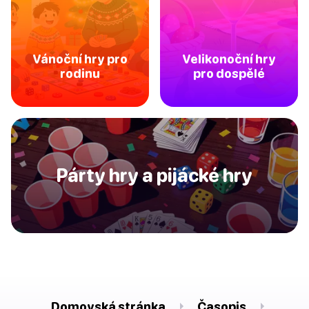
Vánoční hry pro
Velikonoční hry
rodinu
pro dospělé
Párty hry a pijácké hry
Domovská stránka
Časopis