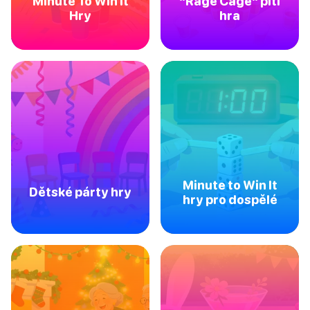
Minute To Win It
"Rage Cage" pití
Hry
hra
Minute to Win It
Dětské párty hry
hry pro dospělé