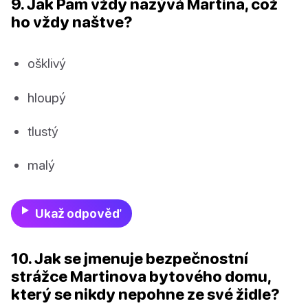
9. Jak Pam vždy nazývá Martina, což
ho vždy naštve?
ošklivý
hloupý
tlustý
malý
Ukaž odpověď
10. Jak se jmenuje bezpečnostní
strážce Martinova bytového domu,
který se nikdy nepohne ze své židle?