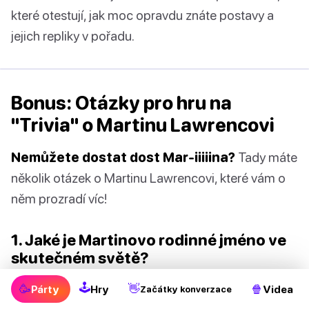
které otestují, jak moc opravdu znáte postavy a
jejich repliky v pořadu.
Bonus: Otázky pro hru na
"Trivia" o Martinu Lawrencovi
Nemůžete dostat dost Mar-iiiiina?
Tady máte
několik otázek o Martinu Lawrencovi, které vám o
něm prozradí víc!
1. Jaké je Martinovo rodinné jméno ve
skutečném světě?
🕹
🥳
👋
🍿
Párty
Hry
Videa
Začátky konverzace
Lawrence