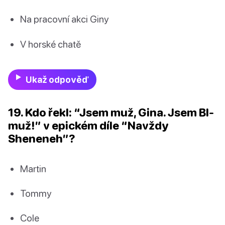
Na pracovní akci Giny
V horské chatě
Ukaž odpověď
19. Kdo řekl: “Jsem muž, Gina. Jsem BI-
muž!” v epickém díle “Navždy
Sheneneh”?
Martin
Tommy
Cole