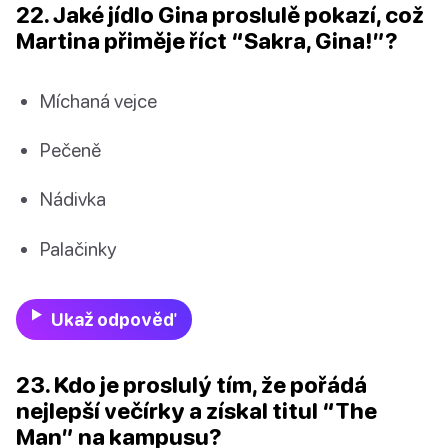
22. Jaké jídlo Gina proslulě pokazí, což
Martina přiměje říct “Sakra, Gina!”?
Míchaná vejce
Pečeně
Nádivka
Palačinky
Ukaž odpověď
23. Kdo je proslulý tím, že pořádá
nejlepší večírky a získal titul “The
Man” na kampusu?