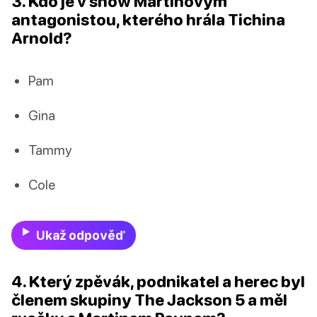
3. Kdo je v show Martinovým
antagonistou, kterého hrála Tichina
Arnold?
Pam
Gina
Tammy
Cole
Ukaž odpověď
4. Který zpěvák, podnikatel a herec byl
členem skupiny The Jackson 5 a měl