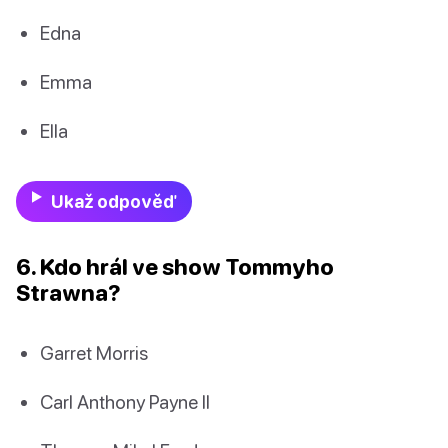
Edna
Emma
Ella
Ukaž odpověď
6. Kdo hrál ve show Tommyho
Strawna?
Garret Morris
Carl Anthony Payne II