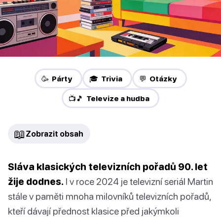
🥳 Párty
🎓 Trivia
💬 Otázky
📺🎵 Televize a hudba
📖
Zobrazit obsah
Sláva klasických televizních pořadů 90. let
žije dodnes.
I v roce 2024 je televizní seriál Martin
stále v paměti mnoha milovníků televizních pořadů,
kteří dávají přednost klasice před jakýmkoli