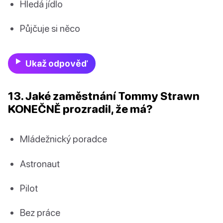
Hledá jídlo
Půjčuje si něco
Ukaž odpověď
13. Jaké zaměstnání Tommy Strawn
KONEČNĚ prozradil, že má?
Mládežnický poradce
Astronaut
Pilot
Bez práce