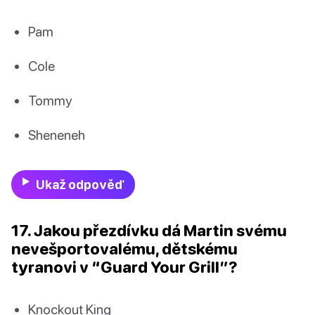
Pam
Cole
Tommy
Sheneneh
Ukaž odpověď
17. Jakou přezdívku dá Martin svému
nevešportovalému, dětskému
tyranovi v “Guard Your Grill”?
Knockout King