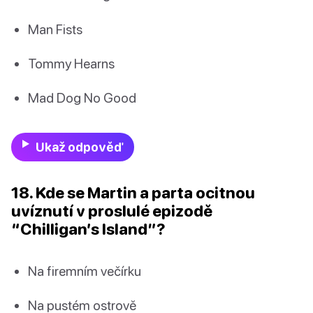
Man Fists
Tommy Hearns
Mad Dog No Good
Ukaž odpověď
18. Kde se Martin a parta ocitnou
uvíznutí v proslulé epizodě
“Chilligan’s Island”?
Na firemním večírku
Na pustém ostrově