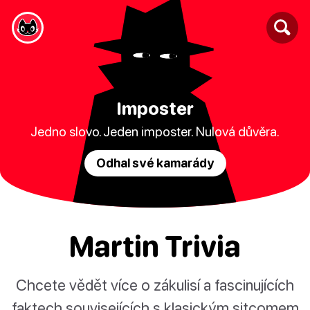
Imposter
Jedno slovo. Jeden imposter. Nulová důvěra.
Odhal své kamarády
Martin Trivia
Chcete vědět více o zákulisí a fascinujících
faktech souvisejících s klasickým sitcomem