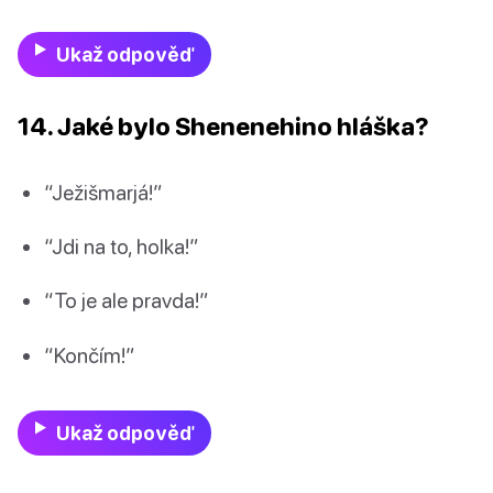
Ukaž odpověď
14. Jaké bylo Shenenehino hláška?
“Ježišmarjá!”
“Jdi na to, holka!”
“To je ale pravda!”
“Končím!”
Ukaž odpověď