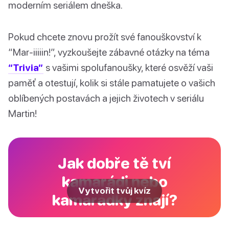
moderním seriálem dneška.
Pokud chcete znovu prožít své fanouškovství k
“Mar-iiiiin!”, vyzkoušejte zábavné otázky na téma
“Trivia”
s vašimi spolufanoušky, které osvěží vaši
paměť a otestují, kolik si stále pamatujete o vašich
oblíbených postavách a jejich životech v seriálu
Martin!
Jak dobře tě tví
kamarádi nebo
Vytvořit tvůj kvíz
kamarádky znají?