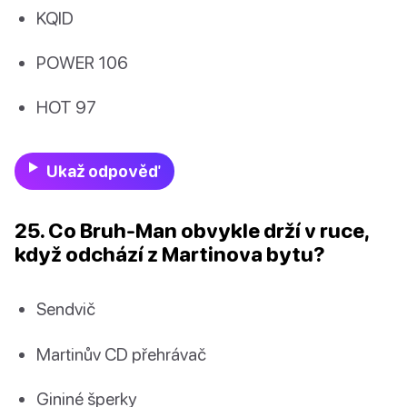
KQID
POWER 106
HOT 97
Ukaž odpověď
25. Co Bruh-Man obvykle drží v ruce,
když odchází z Martinova bytu?
Sendvič
Martinův CD přehrávač
Gininé šperky