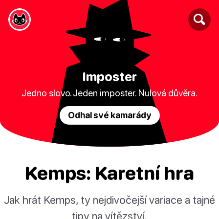
Imposter
Jedno slovo. Jeden imposter. Nulová důvěra.
Odhal své kamarády
Kemps: Karetní hra
Jak hrát Kemps, ty nejdivočejší variace a tajné
tipy na vítězství.