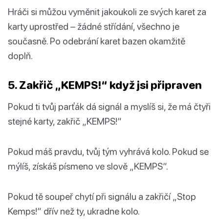
Hráči si můžou vyměnit jakoukoli ze svých karet za
karty uprostřed – žádné střídání, všechno je
současně. Po odebrání karet bazen okamžitě
doplň.
5. Zakřič „KEMPS!“ když jsi připraven
Pokud ti tvůj parťák dá signál a myslíš si, že má čtyři
stejné karty, zakřič „KEMPS!“
Pokud máš pravdu, tvůj tým vyhrává kolo. Pokud se
mýlíš, získáš písmeno ve slově „KEMPS“.
Pokud tě soupeř chytí při signálu a zakřičí „Stop
Kemps!“ dřív než ty, ukradne kolo.