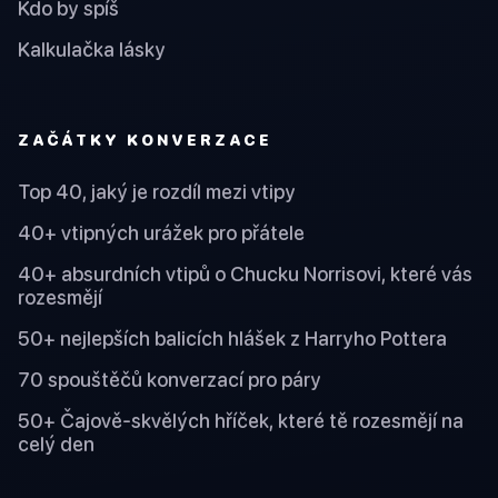
Kdo by spíš
Kalkulačka lásky
ZAČÁTKY KONVERZACE
Top 40, jaký je rozdíl mezi vtipy
40+ vtipných urážek pro přátele
40+ absurdních vtipů o Chucku Norrisovi, které vás
rozesmějí
50+ nejlepších balicích hlášek z Harryho Pottera
70 spouštěčů konverzací pro páry
50+ Čajově-skvělých hříček, které tě rozesmějí na
celý den