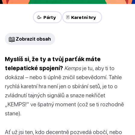
🥳 Párty
🃏 Karetní hry
📖
Zobrazit obsah
Myslíš si, že ty a tvůj parťák máte
telepatické spojení?
Kemps
je tu, aby ti to
dokázal – nebo ti úplně zničil sebevědomí. Tahle
rychlá karetní hra není jen o sbírání setů, je to o
zvládnutí tajných signálů a snaze nekřičet
„KEMPS!“ ve špatný moment (což se ti rozhodně
stane).
Ať už jsi ten, kdo decentně pozvedá obočí, nebo