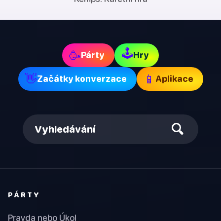
🕹
🥳
Párty
Hry
👋
📱
Začátky konverzace
Aplikace
Vyhledávání
PÁRTY
Pravda nebo Úkol