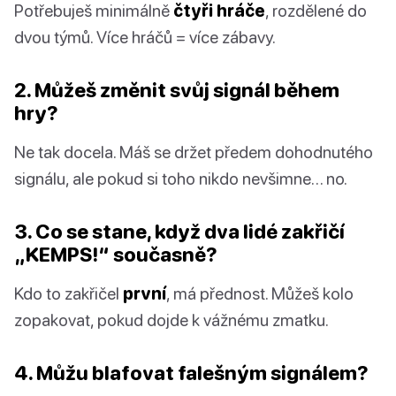
Potřebuješ minimálně
čtyři hráče
, rozdělené do
dvou týmů. Více hráčů = více zábavy.
2. Můžeš změnit svůj signál během
hry?
Ne tak docela. Máš se držet předem dohodnutého
signálu, ale pokud si toho nikdo nevšimne… no.
3. Co se stane, když dva lidé zakřičí
„KEMPS!“ současně?
Kdo to zakřičel
první
, má přednost. Můžeš kolo
zopakovat, pokud dojde k vážnému zmatku.
4. Můžu blafovat falešným signálem?