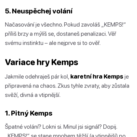
5. Neuspěchej volání
Načasování je všechno. Pokud zavoláš „KEMPS!“
příliš brzy a mýlíš se, dostaneš penalizaci. Věř
svému instinktu – ale nejprve si to ověř.
Variace hry Kemps
Jakmile odehraješ pár kol,
karetní hra Kemps
je
připravená na chaos. Zkus tyhle zvraty, aby zůstala
svěží, divná a vtipnější.
1. Pitný Kemps
Špatné volání? Lokni si. Minul jsi signál? Dopij.
„KEMPS!“ se stane mnohem těžší (a vtipnější) po