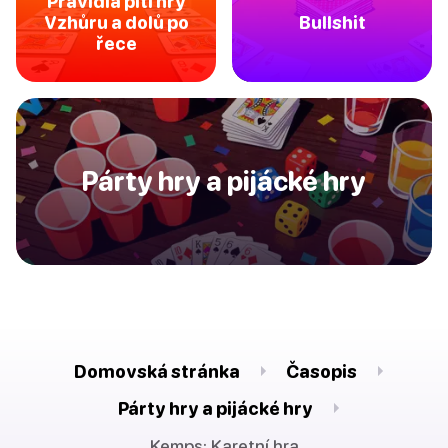
Pravidla pití hry
Vzhůru a dolů po
Bullshit
řece
Párty hry a pijácké hry
Domovská stránka
Časopis
Párty hry a pijácké hry
Kemps: Karetní hra