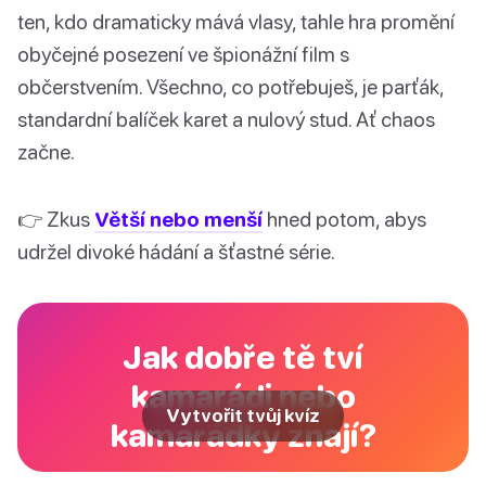
ten, kdo dramaticky mává vlasy, tahle hra promění
obyčejné posezení ve špionážní film s
občerstvením. Všechno, co potřebuješ, je parťák,
standardní balíček karet a nulový stud. Ať chaos
začne.
👉 Zkus
Větší nebo menší
hned potom, abys
udržel divoké hádání a šťastné série.
Jak dobře tě tví
kamarádi nebo
Vytvořit tvůj kvíz
kamarádky znají?