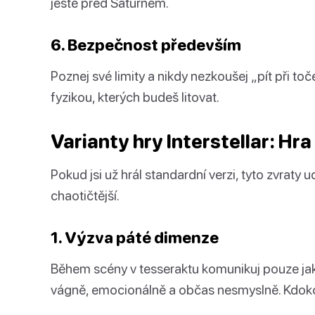
ještě před Saturnem.
6. Bezpečnost především
Poznej své limity a nikdy nezkoušej „pít při toč
fyzikou, kterých budeš litovat.
Varianty hry Interstellar: Hra 
Pokud jsi už hrál standardní verzi, tyto zvrat
chaotičtější.
1. Výzva páté dimenze
Během scény v tesseraktu komunikuj pouze jak
vágně, emocionálně a občas nesmyslně. Kdokol