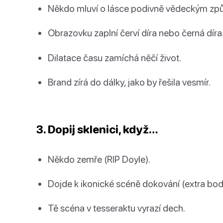
Někdo mluví o lásce podivně vědeckým z
Obrazovku zaplní červí díra nebo černá díra
Dilatace času zamíchá něčí život.
Brand zírá do dálky, jako by řešila vesmír.
3. Dopij sklenici, když…
Někdo zemře (RIP Doyle).
Dojde k ikonické scéně dokování (extra body
Tě scéna v tesseraktu vyrazí dech.