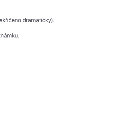
akřičeno dramaticky).
známku.