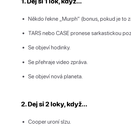
1. Dej si 1 lok, když…
Někdo řekne „Murph“ (bonus, pokud je to z
TARS nebo CASE pronese sarkastickou po
Se objeví hodinky.
Se přehraje video zpráva.
Se objeví nová planeta.
2. Dej si 2 loky, když…
Cooper uroní slzu.