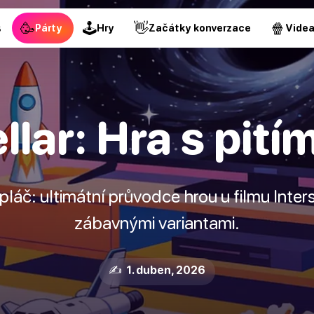
🥳
🕹
👋
🍿
s
Párty
Hry
Začátky konverzace
Vide
llar: Hra s pití
pláč: ultimátní průvodce hrou u filmu Interst
zábavnými variantami.
✍️ 1. duben, 2026