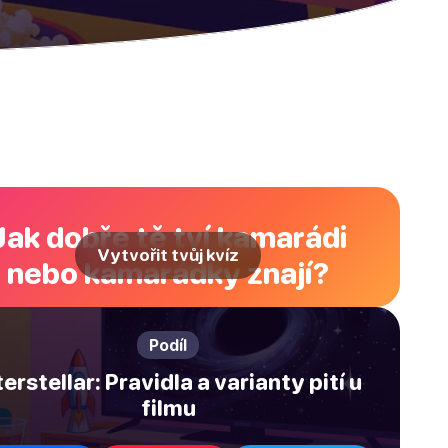
Jak dobře tě tví kamarádi
Vytvořit tvůj kvíz
nebo kamarádky znají?
Podíl
terstellar: Pravidla a varianty pití u
filmu