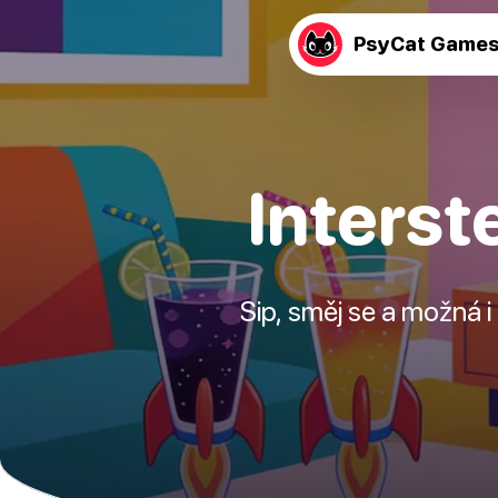
PsyCat Game
Interste
Sip, směj se a možná i 