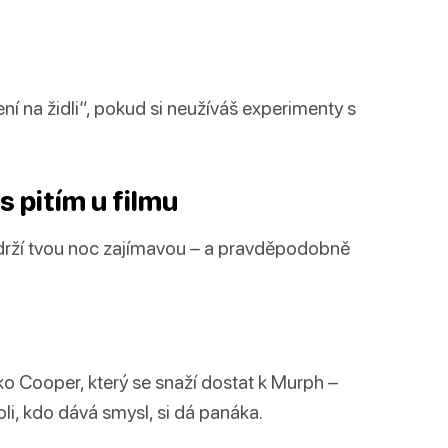
ení na židli“, pokud si neužíváš experimenty s
s pitím u filmu
y udrží tvou noc zajímavou – a pravděpodobně
o Cooper, který se snaží dostat k Murph –
i, kdo dává smysl, si dá panáka.