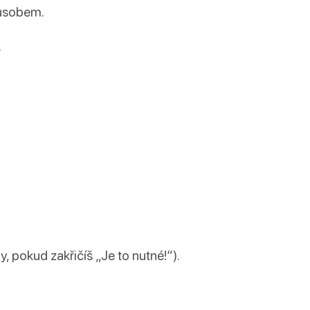
působem.
.
, pokud zakřičíš „Je to nutné!“).