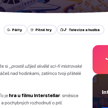
🥳 Párty
🍺 Pitné hry
📺🎵 Televize a hudba
 že si
„prostě užiješ skvělé sci-fi mistrovské
pláčeš nad hodinkami, zatímco tvoji přátelé
In
To je
hra u filmu Interstellar
: směsice
 a pochybných rozhodnutí o pití.