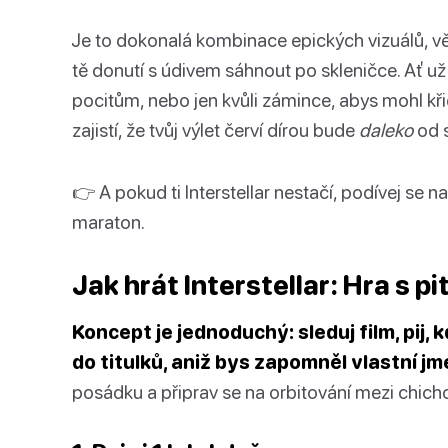
Je to dokonalá kombinace epických vizuálů, věd
tě donutí s údivem sáhnout po skleničce. Ať u
pocitům, nebo jen kvůli zámince, abys mohl k
zajistí, že tvůj výlet červí dírou bude
daleko
od s
👉 A pokud ti Interstellar nestačí, podívej se na
maraton.
Jak hrát Interstellar: Hra s pi
Koncept je jednoduchý: sleduj film, pij, k
do titulků, aniž bys zapomněl vlastní jm
posádku a připrav se na orbitování mezi chi