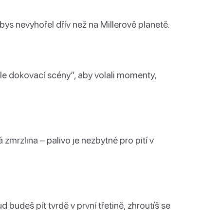
bys nevyhořel dřív než na Millerově planetě.
le dokovací scény“, aby volali momenty,
mrzlina – palivo je nezbytné pro pití v
budeš pít tvrdě v první třetině, zhroutíš se