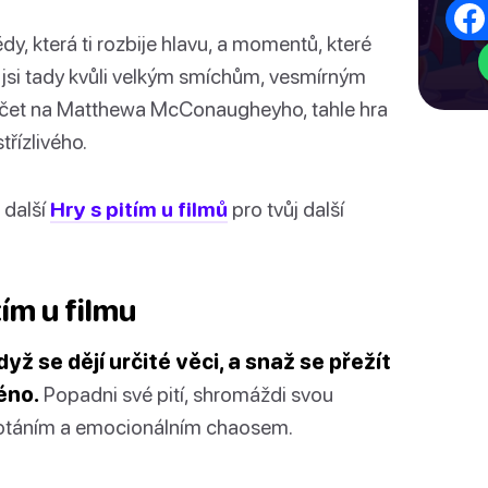
y, která ti rozbije hlavu, a momentů, které
ž jsi tady kvůli velkým smíchům, vesmírným
řičet na Matthewa McConaugheyho, tahle hra
třízlivého.
 další
Hry s pitím u filmů
pro tvůj další
tím u filmu
dyž se dějí určité věci, a snaž se přežít
éno.
Popadni své pití, shromáždi svou
chotáním a emocionálním chaosem.