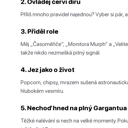
2. Ovládej červí díru
Příliš mnoho pravidel najednou? Vyber si pár, a
3. Přiděl role
Měj „Časoměřiče“, „Monitora Murph“ a „Velite
takže nikdo nezmešká pitný signál.
4. Jez jako o život
Popcorn, chipsy, mrazem sušená astronautická z
hlubokém vesmíru.
5. Nechoď hned na plný Gargantua
Těžké nalévání si nech na velké momenty. Pokud 