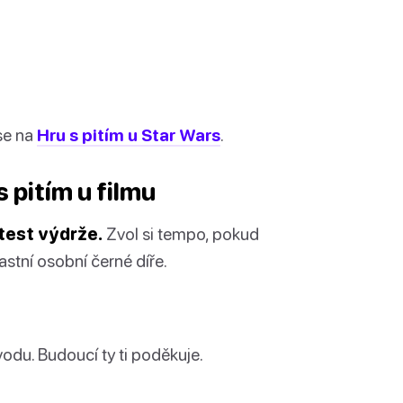
 se na
Hru s pitím u Star Wars
.
s pitím u filmu
 test výdrže.
Zvol si tempo, pokud
astní osobní černé díře.
vodu. Budoucí ty ti poděkuje.