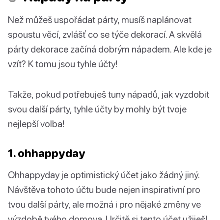
Než můžeš uspořádat párty, musíš naplánovat
spoustu věcí, zvlášť co se týče dekorací. A skvělá
párty dekorace začíná dobrým nápadem. Ale kde je
vzít? K tomu jsou tyhle účty!
Takže, pokud potřebuješ tuny nápadů, jak vyzdobit
svou další párty, tyhle účty by mohly být tvoje
nejlepší volba!
1. ohhappyday
Ohhappyday je optimistický účet jako žádný jiný.
Návštěva tohoto účtu bude nejen inspirativní pro
tvou další párty, ale možná i pro nějaké změny ve
výzdobě tvého domova. Určitě si tento účet užiješ!