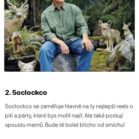
2. 5oclockco
5oclockco se zaměřuje hlavně na ty nejlepší reels o
pití a párty, které bys mohl najít. Ale také postují
spoustu memů. Bude tě bolet břicho od smíchu!