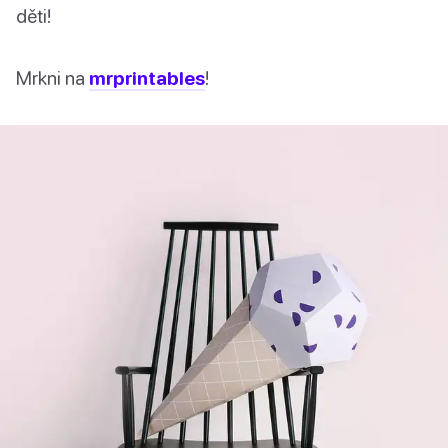
děti!
Mrkni na
mrprintables
!