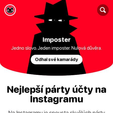
Imposter
Jedno slovo. Jeden imposter. Nulová důvěra.
Odhal své kamarády
Nejlepší párty účty na
Instagramu
Na Instagramu je spousta skvělých párty