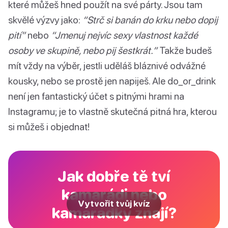
které můžeš hned použít na své párty. Jsou tam
skvělé výzvy jako:
“Strč si banán do krku nebo dopij
pití”
nebo
“Jmenuj nejvíc sexy vlastnost každé
osoby ve skupině, nebo pij šestkrát.”
Takže budeš
mít vždy na výběr, jestli uděláš bláznivé odvážné
kousky, nebo se prostě jen napiješ. Ale do_or_drink
není jen fantastický účet s pitnými hrami na
Instagramu; je to vlastně skutečná pitná hra, kterou
si můžeš i objednat!
Jak dobře tě tví
kamarádi nebo
Vytvořit tvůj kvíz
kamarádky znají?