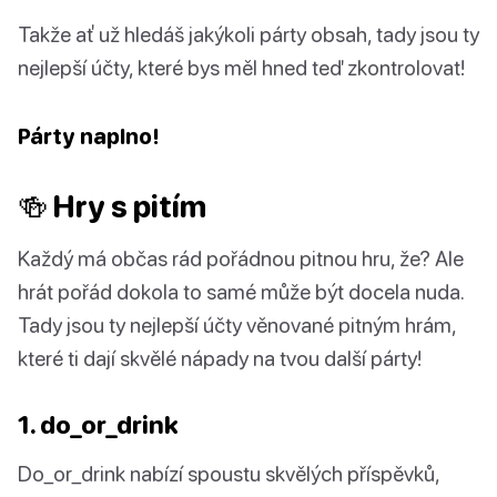
Takže ať už hledáš jakýkoli párty obsah, tady jsou ty
nejlepší účty, které bys měl hned teď zkontrolovat!
Párty naplno!
🍻 Hry s pitím
Každý má občas rád pořádnou pitnou hru, že? Ale
hrát pořád dokola to samé může být docela nuda.
Tady jsou ty nejlepší účty věnované pitným hrám,
které ti dají skvělé nápady na tvou další párty!
1. do_or_drink
Do_or_drink nabízí spoustu skvělých příspěvků,