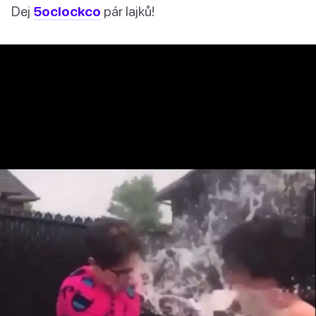
Dej
5oclockco
pár lajků!