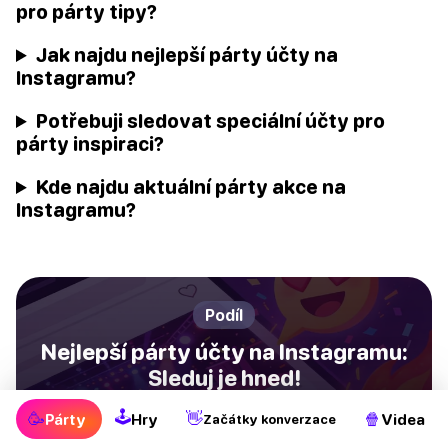
pro párty tipy?
Jak najdu nejlepší párty účty na
Instagramu?
Potřebuji sledovat speciální účty pro
párty inspiraci?
Kde najdu aktuální párty akce na
Instagramu?
Podíl
Nejlepší párty účty na Instagramu:
Sleduj je hned!
🕹
🥳
👋
🍿
Párty
Hry
Videa
Začátky konverzace
Facebook
Pinterest