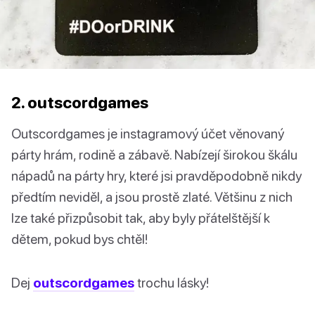
2. outscordgames
Outscordgames je instagramový účet věnovaný
párty hrám, rodině a zábavě. Nabízejí širokou škálu
nápadů na párty hry, které jsi pravděpodobně nikdy
předtím neviděl, a jsou prostě zlaté. Většinu z nich
lze také přizpůsobit tak, aby byly přátelštější k
dětem, pokud bys chtěl!
Dej
outscordgames
trochu lásky!