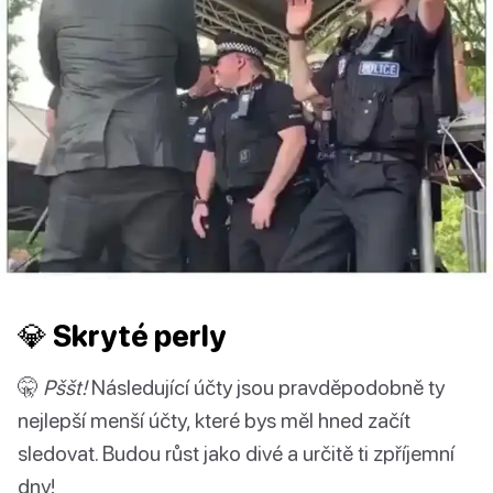
💎 Skryté perly
🤫
Pššt!
Následující účty jsou pravděpodobně ty
nejlepší menší účty, které bys měl hned začít
sledovat. Budou růst jako divé a určitě ti zpříjemní
dny!