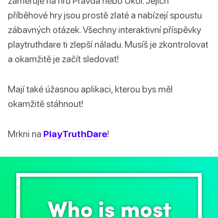
zaměřuje na hru Pravda nebo Úkol. Jejich
příběhové hry jsou prostě zlaté a nabízejí spoustu
zábavných otázek. Všechny interaktivní příspěvky
playtruthdare ti zlepší náladu. Musíš je zkontrolovat
a okamžitě je začít sledovat!
Mají také úžasnou aplikaci, kterou bys měl
okamžitě stáhnout!
Mrkni na
PlayTruthDare
!