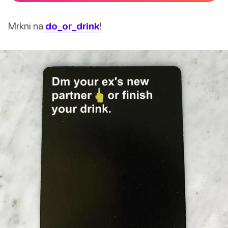
Mrkni na
do_or_drink
!