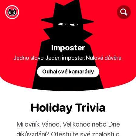
Imposter
Jedno slovo. Jeden imposter. Nulová důvěra.
Odhal své kamarády
Holiday Trivia
Milovník Vánoc, Velikonoc nebo Dne
díkůvzdání? Otestujte své znalosti o