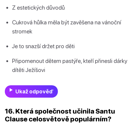
Z estetických důvodů
Cukrová hůlka měla být zavěšena na vánoční
stromek
Je to snazší držet pro děti
Připomenout dětem pastýře, kteří přinesli dárky
dítěti Ježíšovi
Ukaž odpověď
16. Která společnost učinila Santu
Clause celosvětově populárním?