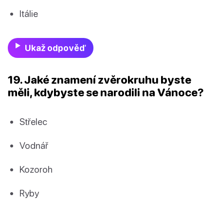
Itálie
Ukaž odpověď
19. Jaké znamení zvěrokruhu byste
měli, kdybyste se narodili na Vánoce?
Střelec
Vodnář
Kozoroh
Ryby