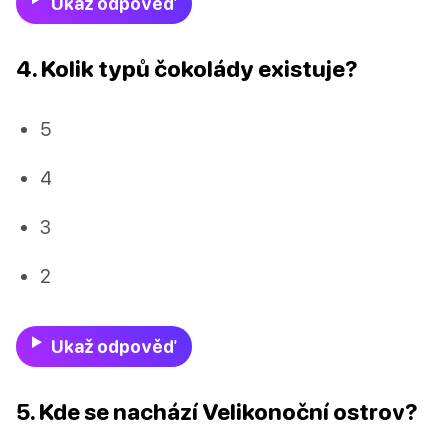
Ukaž odpověď
4. Kolik typů čokolády existuje?
5
4
3
2
Ukaž odpověď
5. Kde se nachází Velikonoční ostrov?