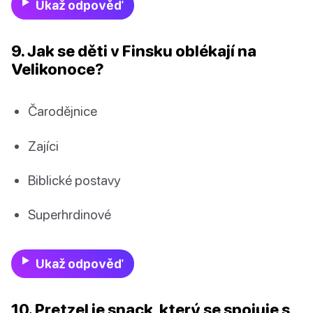
Ukaž odpověď
9. Jak se děti v Finsku oblékají na
Velikonoce?
Čarodějnice
Zajíci
Biblické postavy
Superhrdinové
Ukaž odpověď
10. Pretzel je snack, který se spojuje s