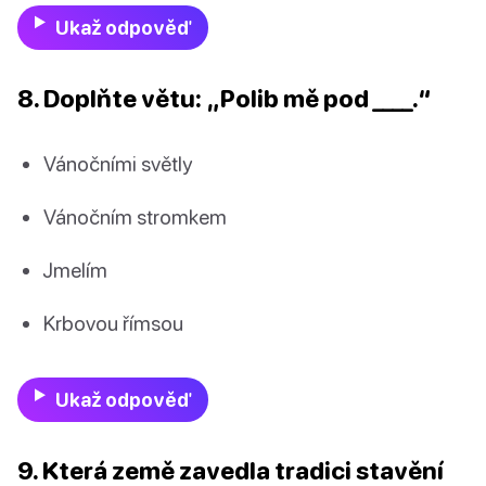
Ukaž odpověď
8. Doplňte větu: „Polib mě pod ____.“
Vánočními světly
Vánočním stromkem
Jmelím
Krbovou římsou
Ukaž odpověď
9. Která země zavedla tradici stavění