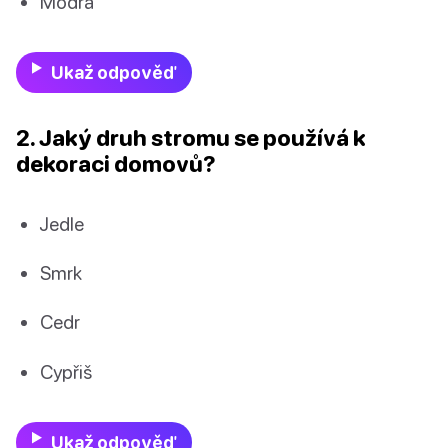
Modrá
Ukaž odpověď
2. Jaký druh stromu se používá k
dekoraci domovů?
Jedle
Smrk
Cedr
Cypřiš
Ukaž odpověď