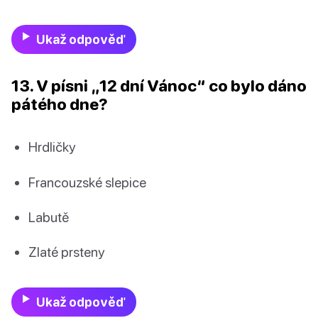
Ukaž odpověď
13. V písni „12 dní Vánoc“ co bylo dáno
pátého dne?
Hrdličky
Francouzské slepice
Labutě
Zlaté prsteny
Ukaž odpověď