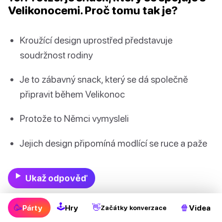
Velikonocemi. Proč tomu tak je?
Kroužící design uprostřed představuje
soudržnost rodiny
Je to zábavný snack, který se dá společně
připravit během Velikonoc
Protože to Němci vymysleli
Jejich design připomíná modlící se ruce a paže
Ukaž odpověď
🕹
🥳
👋
🍿
Párty
Hry
Videa
11. Kolik čokoládových velikonočních
Začátky konverzace