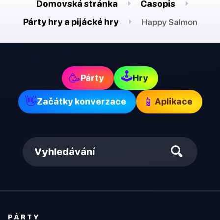
Domovská stránka
Časopis
Párty hry a pijácké hry
Happy Salmon
🕹
🥳
Párty
Hry
👋
📱
Začátky konverzace
Aplikace
Vyhledávání
PÁRTY