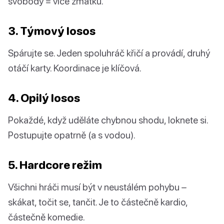
svobody = více zmatku.
3. Týmový losos
Spárujte se. Jeden spoluhráč křičí a provádí, druhý
otáčí karty. Koordinace je klíčová.
4. Opilý losos
Pokaždé, když uděláte chybnou shodu, loknete si.
Postupujte opatrně (a s vodou).
5. Hardcore režim
Všichni hráči musí být v neustálém pohybu –
skákat, točit se, tančit. Je to částečně kardio,
částečně komedie.