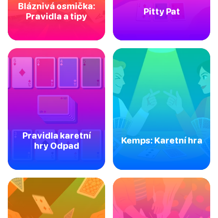
Bláznivá osmička:
Pitty Pat
Pravidla a tipy
Pravidla karetní
Kemps: Karetní hra
hry Odpad