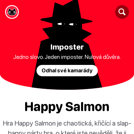
Imposter
Jedno slovo. Jeden imposter. Nulová důvěra.
Odhal své kamarády
Happy Salmon
Hra Happy Salmon je chaotická, křičící a slap-
happy párty hra, o které jste nevěděli, že ji