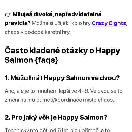
👉 Miluješ divoká, nepředvídatelná
pravidla?
Možná si užiješ i kolo hry
Crazy Eights
,
chaos v podobě karetní hry.
Často kladené otázky o Happy
Salmon {faqs}
1. Můžu hrát Happy Salmon ve dvou?
Ano, ale je to mnohem lepší ve 4–6. Ve dvou se to
změní na hru paměti/koordinace místo chaosu.
2. Pro jaký věk je Happy Salmon?
Technicky pro děti od 6 let, ale upřímně je to