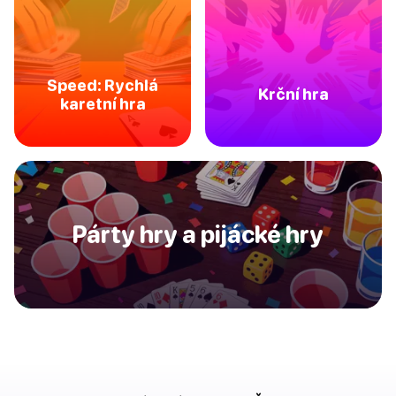
Speed: Rychlá
Krční hra
karetní hra
Párty hry a pijácké hry