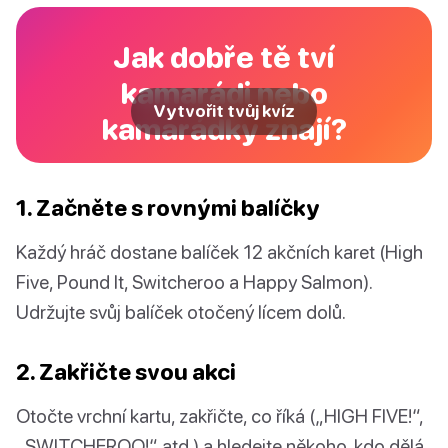
Jak dobře tě tví
kamarádi nebo
Vytvořit tvůj kvíz
kamarádky znají?
1. Začněte s rovnými balíčky
Každý hráč dostane balíček 12 akčních karet (High
Five, Pound It, Switcheroo a Happy Salmon).
Udržujte svůj balíček otočený lícem dolů.
2. Zakřičte svou akci
Otočte vrchní kartu, zakřičte, co říká („HIGH FIVE!“,
„SWITCHEROO!“ atd.) a hledejte někoho, kdo dělá