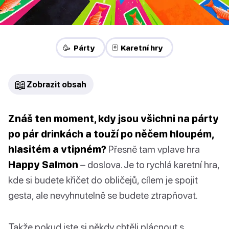
🥳 Párty
🃏 Karetní hry
📖
Zobrazit obsah
Znáš ten moment, kdy jsou všichni na párty
po pár drinkách a touží po něčem hloupém,
hlasitém a vtipném?
Přesně tam vplave hra
Happy Salmon
– doslova. Je to rychlá karetní hra,
kde si budete křičet do obličejů, cílem je spojit
gesta, ale nevyhnutelně se budete ztrapňovat.
Takže pokud jste si někdy chtěli plácnout s