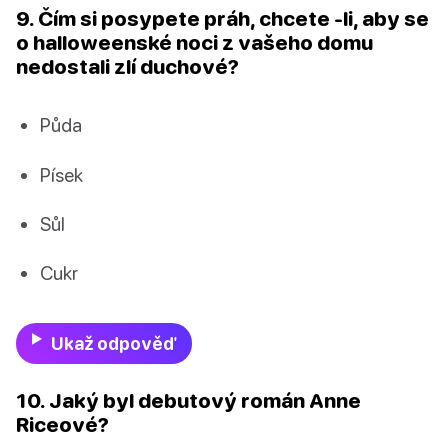
9. Čím si posypete práh, chcete -li, aby se
o halloweenské noci z vašeho domu
nedostali zlí duchové?
Půda
Písek
Sůl
Cukr
Ukaž odpověď
10. Jaký byl debutový román Anne
Riceové?