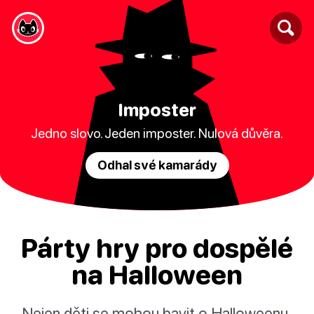
Imposter
Jedno slovo. Jeden imposter. Nulová důvěra.
Odhal své kamarády
Párty hry pro dospělé
na Halloween
Nejen děti se mohou bavit o Halloweenu.