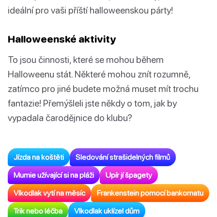
ideální pro vaši příští halloweenskou párty!
Halloweenské aktivity
To jsou činnosti, které se mohou během
Halloweenu stát. Některé mohou znít rozumně,
zatímco pro jiné budete možná muset mít trochu
fantazie! Přemýšleli jste někdy o tom, jak by
vypadala čarodějnice do klubu?
Jízda na koštěti
Sledování strašidelných filmů
Mumie užívající si na pláži
Upír jí špagety
Vlkodlak vytí na měsíc
Frankenstein pomocí bankomatu
Trik nebo léčba
Vlkodlak uklízel dům