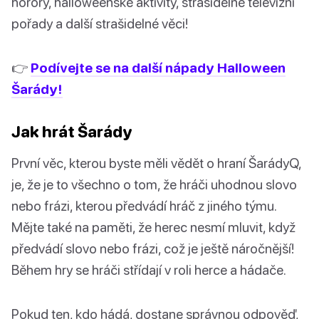
horory, halloweenské aktivity, strašidelné televizní
pořady a další strašidelné věci!
👉
Podívejte se na další nápady Halloween
Šarády!
Jak hrát Šarády
První věc, kterou byste měli vědět o hraní ŠarádyQ,
je, že je to všechno o tom, že hráči uhodnou slovo
nebo frázi, kterou předvádí hráč z jiného týmu.
Mějte také na paměti, že herec nesmí mluvit, když
předvádí slovo nebo frázi, což je ještě náročnější!
Během hry se hráči střídají v roli herce a hádače.
Pokud ten, kdo hádá, dostane správnou odpověď,