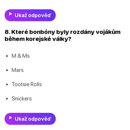
Ukaž odpověď
8. Které bonbóny byly rozdány vojákům
během korejské války?
M & Ms
Mars
Tootsie Rolls
Snickers
Ukaž odpověď