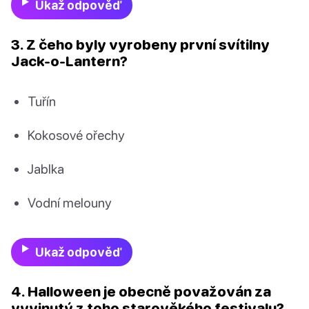
Ukaž odpověď
3. Z čeho byly vyrobeny první svítilny
Jack-o-Lantern?
Tuřín
Kokosové ořechy
Jablka
Vodní melouny
Ukaž odpověď
4. Halloween je obecně považován za
vyvinutý z toho starověkého festivalu?