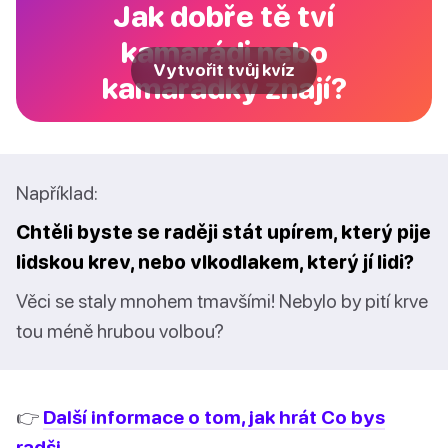
Jak dobře tě tví
kamarádi nebo
Vytvořit tvůj kvíz
kamarádky znají?
Například:
Chtěli byste se raději stát upírem, který pije
lidskou krev, nebo vlkodlakem, který jí lidi?
Věci se staly mnohem tmavšími! Nebylo by pití krve
tou méně hrubou volbou?
👉
Další informace o tom, jak hrát Co bys
radši.