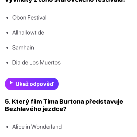
Obon Festival
Allhallowtide
Samhain
Dia de Los Muertos
Ukaž odpověď
5. Který film Tima Burtona představuje
Bezhlavého jezdce?
Alice in Wonderland