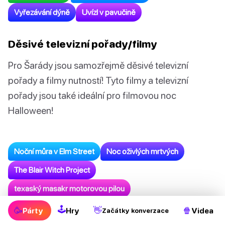
Vyřezávání dýně
Uvízl v pavučině
Děsivé televizní pořady/filmy
Pro Šarády jsou samozřejmě děsivé televizní
pořady a filmy nutností! Tyto filmy a televizní
pořady jsou také ideální pro filmovou noc
Halloween!
Noční můra v Elm Street
Noc oživlých mrtvých
The Blair Witch Project
texaský masakr motorovou pilou
Nightmare Before Christmas
The Exorcist
Zášť
🕹
🥳
👋
🍿
Párty
Hry
Videa
Začátky konverzace