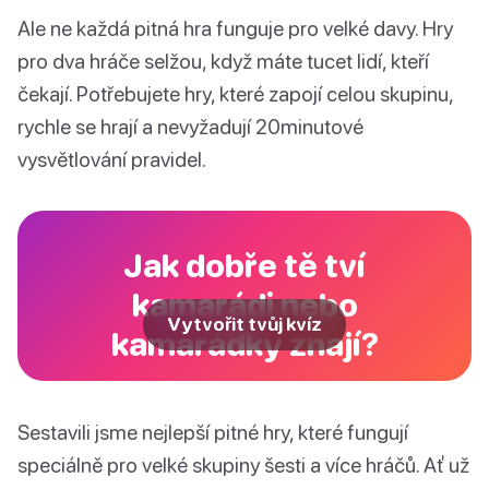
Ale ne každá pitná hra funguje pro velké davy. Hry
pro dva hráče selžou, když máte tucet lidí, kteří
čekají. Potřebujete hry, které zapojí celou skupinu,
rychle se hrají a nevyžadují 20minutové
vysvětlování pravidel.
Jak dobře tě tví
kamarádi nebo
Vytvořit tvůj kvíz
kamarádky znají?
Sestavili jsme nejlepší pitné hry, které fungují
speciálně pro velké skupiny šesti a více hráčů. Ať už