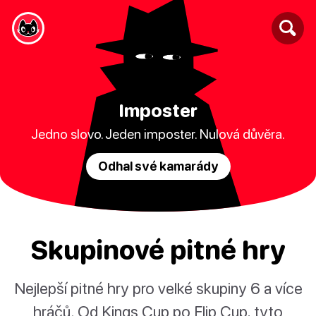
Imposter
Jedno slovo. Jeden imposter. Nulová důvěra.
Odhal své kamarády
Skupinové pitné hry
Nejlepší pitné hry pro velké skupiny 6 a více
hráčů. Od Kings Cup po Flip Cup, tyto