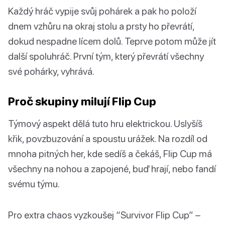
Každý hráč vypije svůj pohárek a pak ho položí
dnem vzhůru na okraj stolu a prsty ho převrátí,
dokud nespadne lícem dolů. Teprve potom může jít
další spoluhráč. První tým, který převrátí všechny
své pohárky, vyhrává.
Proč skupiny milují Flip Cup
Týmový aspekt dělá tuto hru elektrickou. Uslyšíš
křik, povzbuzování a spoustu urážek. Na rozdíl od
mnoha pitných her, kde sedíš a čekáš, Flip Cup má
všechny na nohou a zapojené, buď hrají, nebo fandí
svému týmu.
Pro extra chaos vyzkoušej “Survivor Flip Cup” –