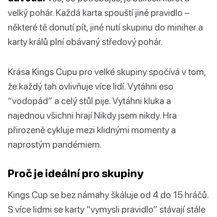
velký pohár. Každá karta spouští jiné pravidlo –
některé tě donutí pít, jiné nutí skupinu do miniher a
karty králů plní obávaný středový pohár.
Krása Kings Cupu pro velké skupiny spočívá v tom,
že každý tah ovlivňuje více lidí. Vytáhni eso
“vodopád” a celý stůl pije. Vytáhni kluka a
najednou všichni hrají Nikdy jsem nikdy. Hra
přirozeně cykluje mezi klidnými momenty a
naprostým pandémiem.
Proč je ideální pro skupiny
Kings Cup se bez námahy škáluje od 4 do 15 hráčů.
S více lidmi se karty “vymysli pravidlo” stávají stále