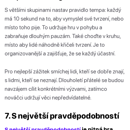
S většími skupinami nastav pravidlo tempa: každý
má 10 sekund na to, aby vymyslel své tvrzení, nebo
místo toho pije. To udržuje hru v pohybu a
zabraňuje dlouhým pauzám. Také choďte v kruhu,
místo aby lidé náhodně křičeli tvrzení. Je to
organizovanější a zajišťuje, že se každý účastní.
Pro nejlepší zážitek smíchej lidi, kteří se dobře znají,
s lidmi, kteří se neznají. Dlouholetí přátelé se budou
navzájem cílit konkrétními výzvami, zatímco
nováčci udržují věci nepředvídatelné.
7. S největší pravděpodobností
S největší pravděpodobností
je pitná hra,