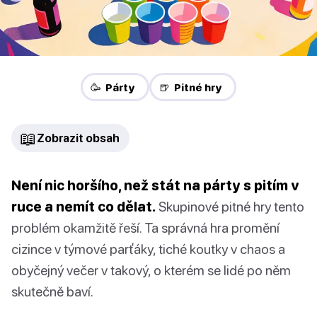
🥳 Párty
🍺 Pitné hry
📖
Zobrazit obsah
Není nic horšího, než stát na párty s pitím v
ruce a nemít co dělat.
Skupinové pitné hry tento
problém okamžitě řeší. Ta správná hra promění
cizince v týmové parťáky, tiché koutky v chaos a
obyčejný večer v takový, o kterém se lidé po něm
skutečně baví.