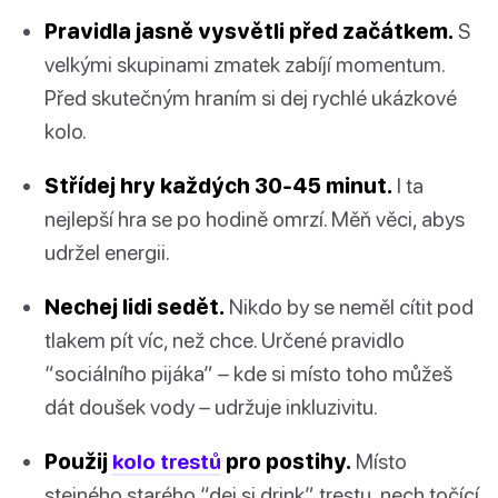
Pravidla jasně vysvětli před začátkem.
S
velkými skupinami zmatek zabíjí momentum.
Před skutečným hraním si dej rychlé ukázkové
kolo.
Střídej hry každých 30-45 minut.
I ta
nejlepší hra se po hodině omrzí. Měň věci, abys
udržel energii.
Nechej lidi sedět.
Nikdo by se neměl cítit pod
tlakem pít víc, než chce. Určené pravidlo
“sociálního pijáka” – kde si místo toho můžeš
dát doušek vody – udržuje inkluzivitu.
Použij
kolo trestů
pro postihy.
Místo
stejného starého “dej si drink” trestu, nech točící