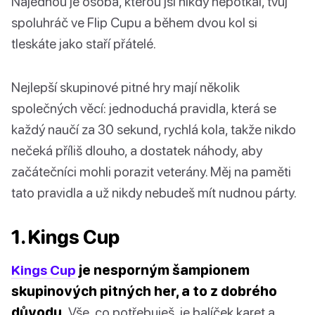
Najednou je osoba, kterou jsi nikdy nepotkal, tvůj
spoluhráč ve Flip Cupu a během dvou kol si
tleskáte jako staří přátelé.
Nejlepší skupinové pitné hry mají několik
společných věcí: jednoduchá pravidla, která se
každý naučí za 30 sekund, rychlá kola, takže nikdo
nečeká příliš dlouho, a dostatek náhody, aby
začátečníci mohli porazit veterány. Měj na paměti
tato pravidla a už nikdy nebudeš mít nudnou párty.
1. Kings Cup
Kings Cup
je nesporným šampionem
skupinových pitných her, a to z dobrého
důvodu.
Vše, co potřebuješ, je balíček karet a