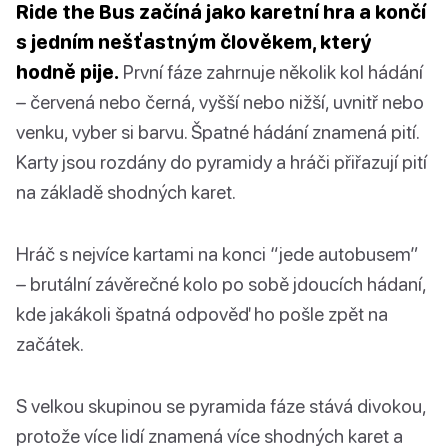
Ride the Bus začíná jako karetní hra a končí
s jedním nešťastným člověkem, který
hodně pije.
První fáze zahrnuje několik kol hádání
– červená nebo černá, vyšší nebo nižší, uvnitř nebo
venku, vyber si barvu. Špatné hádání znamená pití.
Karty jsou rozdány do pyramidy a hráči přiřazují pití
na základě shodných karet.
Hráč s nejvíce kartami na konci “jede autobusem”
– brutální závěrečné kolo po sobě jdoucích hádaní,
kde jakákoli špatná odpověď ho pošle zpět na
začátek.
S velkou skupinou se pyramida fáze stává divokou,
protože více lidí znamená více shodných karet a