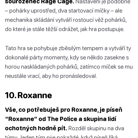
sourozenec Rage Cage.
Nastavení je podobné
– pohárky uprostřed, dva startovací míčky – ale
mechanika skládání vytváří rostoucí věž pohárků,
do které je stále těžší odrážet, jak hra postupuje.
Tato hra se pohybuje zběsilým tempem a vytváří ty
dokonalé párty momenty, kdy se někdo zasekne s
horou naskládaných pohárků, zatímco míček se mu
neustále vrací, aby ho pronásledoval.
10. Roxanne
Vše, co potřebuješ pro Roxanne, je píseň
“Roxanne” od The Police a skupina lidí
ochotných hodně pít.
Rozděl skupinu na dva
týmy. Jeden tým pije pokaždé, když píseň říká