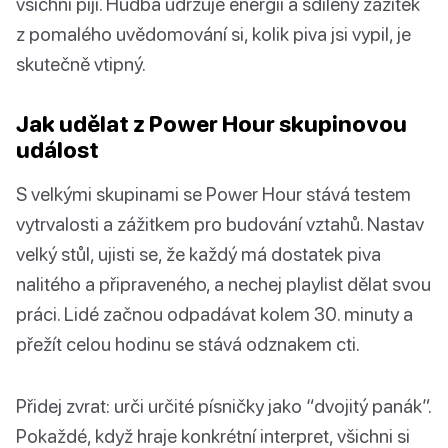
všichni pijí. Hudba udržuje energii a sdílený zážitek
z pomalého uvědomování si, kolik piva jsi vypil, je
skutečně vtipný.
Jak udělat z Power Hour skupinovou
událost
S velkými skupinami se Power Hour stává testem
vytrvalosti a zážitkem pro budování vztahů. Nastav
velký stůl, ujisti se, že každý má dostatek piva
nalitého a připraveného, a nechej playlist dělat svou
práci. Lidé začnou odpadávat kolem 30. minuty a
přežít celou hodinu se stává odznakem cti.
Přidej zvrat: urči určité písničky jako “dvojitý panák”.
Pokaždé, když hraje konkrétní interpret, všichni si