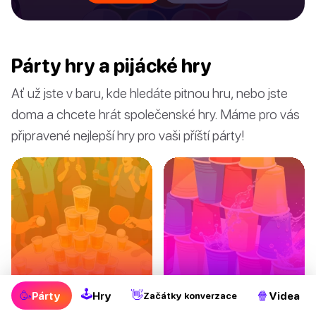
Párty hry a pijácké hry
Ať už jste v baru, kde hledáte pitnou hru, nebo jste
doma a chcete hrát společenské hry. Máme pro vás
připravené nejlepší hry pro vaši příští párty!
"Rage Cage" pití
Hry s pitím z
🕹
🥳
👋
🍿
Párty
Hry
Videa
Začátky konverzace
hra
kelímků