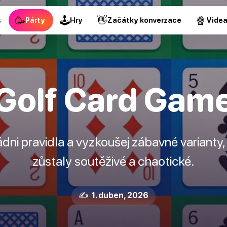
🥳
🕹
👋
🍿
s
Párty
Hry
Začátky konverzace
Vide
Golf Card Gam
ádni pravidla a vyzkoušej zábavné varianty,
zůstaly soutěživé a chaotické.
✍️ 1. duben, 2026