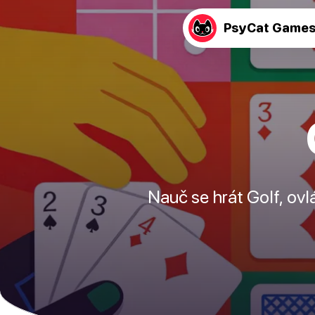
PsyCat Game
Nauč se hrát Golf, ovl