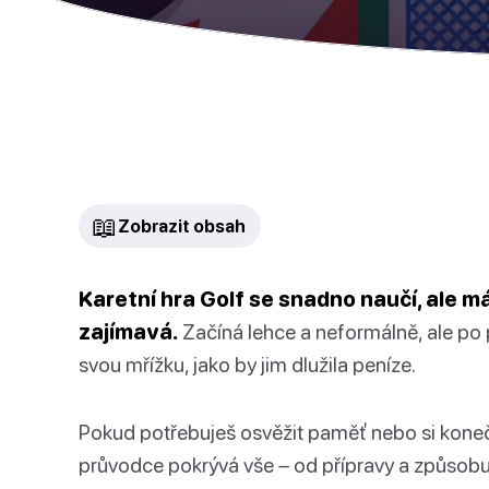
📖
Zobrazit obsah
Karetní hra Golf se snadno naučí, ale m
zajímavá.
Začíná lehce a neformálně, ale po 
svou mřížku, jako by jim dlužila peníze.
Pokud potřebuješ osvěžit paměť nebo si kone
průvodce pokrývá vše – od přípravy a způsobu hr