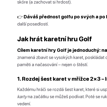
skóre (a zachovat si hrdost).
👉 Dáváš přednost golfu po svých a p
další posedlostí.
Jak hrát karetní hru Golf
Cílem karetní hry Golf je jednoduchý: na
znamená zbavit se vysokých karet, poskládat dv
paměti a načasování – nejen o štěstí.
1. Rozdej šest karet v mřížce 2×3 – 
Každému hráči se rozdá šest karet, které si u
karty
na začátku se můžeš podívat. Poté se ruk
vedení.