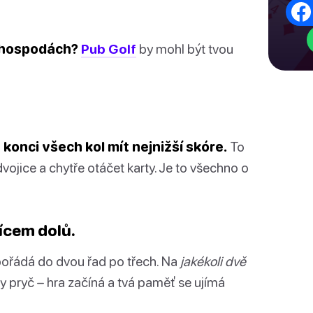
o hospodách?
Pub Golf
by mohl být tvou
 konci všech kol mít nejnižší skóre.
To
ojice a chytře otáčet karty. Je to všechno o
lícem dolů.
spořádá do dvou řad po třech. Na
jakékoli dvě
y pryč – hra začíná a tvá paměť se ujímá