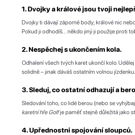
1. Dvojky a králové jsou tvoji nejlep
Dvojky ti dávají záporné body; králové nic nebod
Pokud ji odhodíš… někdo jiný ji použije proti to
2. Nespěchej s ukončením kola.
Odhalení všech tvých karet ukončí kolo. Udělej
solidně – jinak dáváš ostatním volnou jízdenku
3. Sleduj, co ostatní odhazují a ber
Sledování toho, co lidé berou (nebo se vyhýbají
karetní hře Golf
je paměť stejně důležitá jako st
4. Upřednostni spojování sloupců.