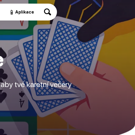
📱
a
Aplikace
e
 aby tvé karetní večery