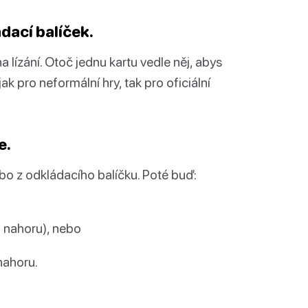
ádací balíček.
 lízání. Otoč jednu kartu vedle něj, abys
ak pro neformální hry, tak pro oficiální
e.
nebo z odkládacího balíčku. Poté buď:
m nahoru), nebo
nahoru.