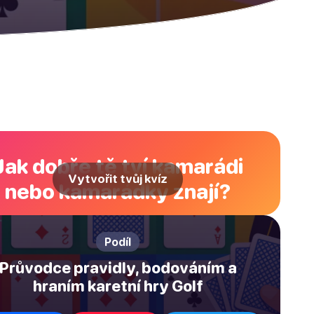
Jak dobře tě tví kamarádi
Vytvořit tvůj kvíz
nebo kamarádky znají?
Podíl
Průvodce pravidly, bodováním a
hraním karetní hry Golf