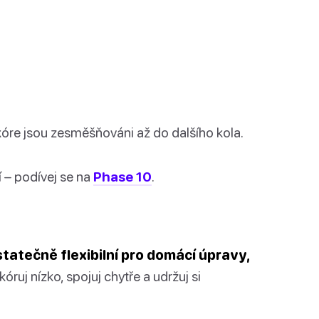
kóre jsou zesměšňováni až do dalšího kola.
í – podívej se na
Phase 10
.
tatečně flexibilní pro domácí úpravy,
kóruj nízko, spojuj chytře a udržuj si