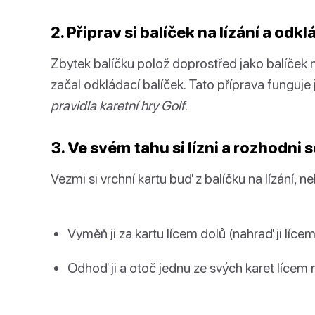
2. Připrav si balíček na lízání a odkl
Zbytek balíčku polož doprostřed jako balíček na
začal odkládací balíček. Tato příprava funguje j
pravidla karetní hry Golf
.
3. Ve svém tahu si lízni a rozhodni s
Vezmi si vrchní kartu buď z balíčku na lízání, 
Vyměň ji za kartu lícem dolů (nahraď ji líce
Odhoď ji a otoč jednu ze svých karet lícem 