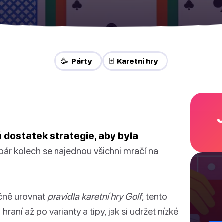
🥳 Párty
🃏 Karetní hry
á dostatek strategie, aby byla
pár kolech se najednou všichni mračí na
čně urovnat
pravidla karetní hry Golf
, tento
aní až po varianty a tipy, jak si udržet nízké