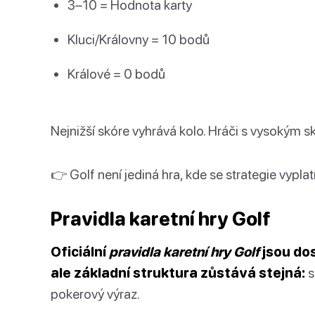
3–10 = Hodnota karty
Kluci/Královny = 10 bodů
Králové = 0 bodů
Nejnižší skóre vyhrává kolo. Hráči s vysokým s
👉 Golf není jediná hra, kde se strategie vyplat
Pravidla karetní hry Golf
Oficiální
pravidla karetní hry Golf
jsou dos
ale základní struktura zůstává stejná:
s
pokerový výraz.