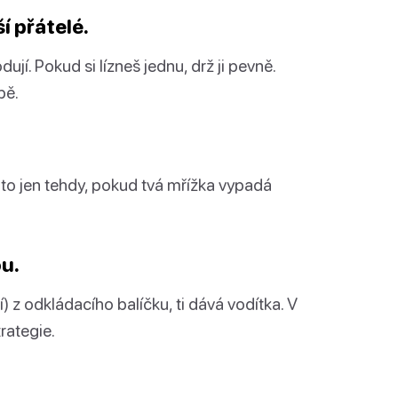
ší přátelé.
ují. Pokud si lízneš jednu, drž ji pevně.
bě.
 to jen tehdy, pokud tvá mřížka vypadá
.
ou.
) z odkládacího balíčku, ti dává vodítka. V
rategie.