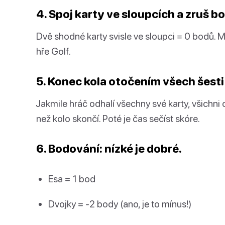
4. Spoj karty ve sloupcích a zruš b
Dvě shodné karty svisle ve sloupci = 0 bodů. Mys
hře Golf.
5. Konec kola otočením všech šesti
Jakmile hráč odhalí všechny své karty, všichni 
než kolo skončí. Poté je čas sečíst skóre.
6. Bodování: nízké je dobré.
Esa = 1 bod
Dvojky = -2 body (ano, je to mínus!)