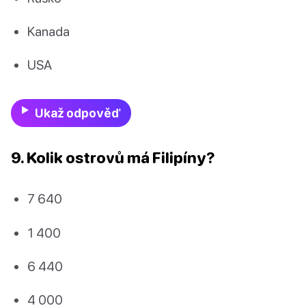
Kanada
USA
Ukaž odpověď
9. Kolik ostrovů má Filipíny?
7 640
1 400
6 440
4 000