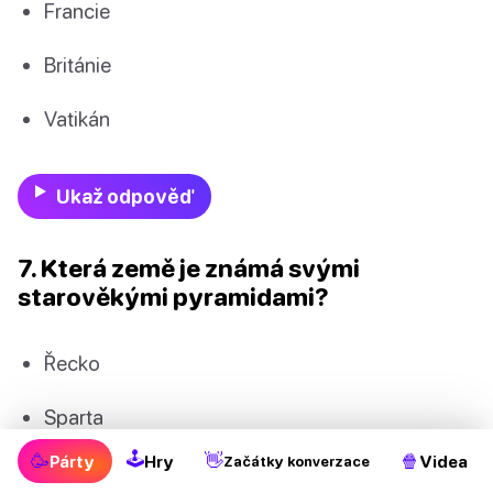
Francie
Británie
Vatikán
Ukaž odpověď
7. Která země je známá svými
starověkými pyramidami?
Řecko
Sparta
🕹
🥳
👋
🍿
Párty
Hry
Videa
Začátky konverzace
Španělsko