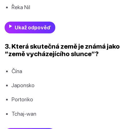
Řeka Nil
Ukaž odpověď
3. Která skutečná země je známá jako
“země vycházejícího slunce”?
Čína
Japonsko
Portoriko
Tchaj-wan