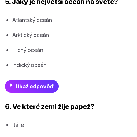
5. Jaký je největší oceán na světě?
Atlantský oceán
Arktický oceán
Tichý oceán
Indický oceán
Ukaž odpověď
6. Ve které zemi žije papež?
Itálie