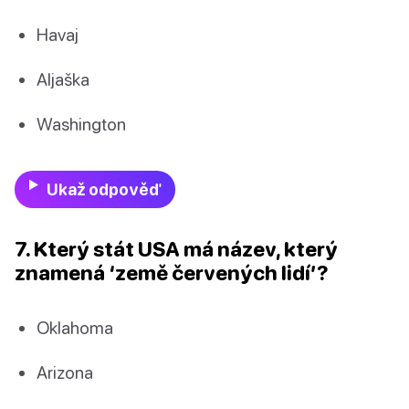
Havaj
Aljaška
Washington
Ukaž odpověď
7. Který stát USA má název, který
znamená ‘země červených lidí’?
Oklahoma
Arizona