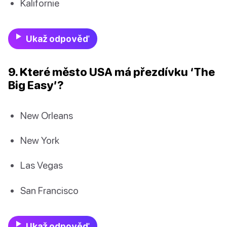
Kalifornie
Ukaž odpověď
9. Které město USA má přezdívku ‘The
Big Easy’?
New Orleans
New York
Las Vegas
San Francisco
Ukaž odpověď