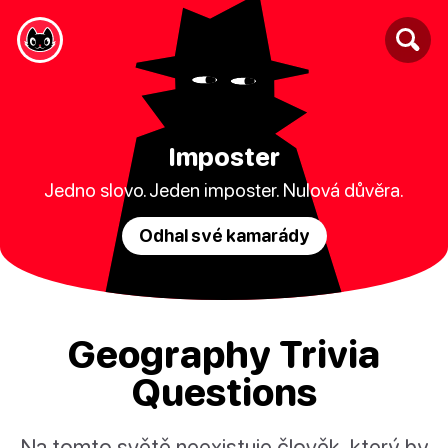
Imposter
Jedno slovo. Jeden imposter. Nulová důvěra.
Odhal své kamarády
Geography Trivia
Questions
Na tomto světě neexistuje člověk, který by