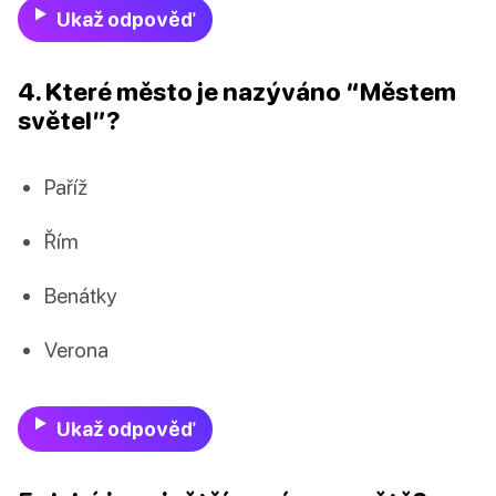
Ukaž odpověď
4. Které město je nazýváno “Městem
světel”?
Paříž
Řím
Benátky
Verona
Ukaž odpověď