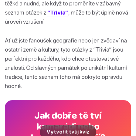
těžké a nudné, ale když to proměníte v zábavný
seznam otázek z
“Trivia”
, může to být úplně nová
úroveň vzrušení!
Ať už jste fanoušek geografie nebo jen zvědaví na
ostatní země a kultury, tyto otázky z “Trivia” jsou
perfektní pro každého, kdo chce otestovat své
znalosti. Od slavných památek po unikátní kulturní
tradice, tento seznam toho má pokryto opravdu
hodně.
Jak dobře tě tví
kamarádi nebo
Vytvořit tvůj kvíz