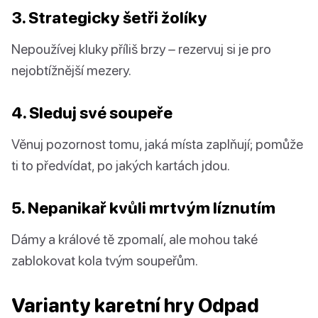
3. Strategicky šetři žolíky
Nepoužívej kluky příliš brzy – rezervuj si je pro
nejobtížnější mezery.
4. Sleduj své soupeře
Věnuj pozornost tomu, jaká místa zaplňují; pomůže
ti to předvídat, po jakých kartách jdou.
5. Nepanikař kvůli mrtvým líznutím
Dámy a králové tě zpomalí, ale mohou také
zablokovat kola tvým soupeřům.
Varianty karetní hry Odpad