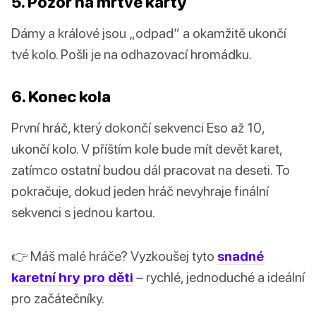
5. Pozor na mrtvé karty
Dámy a králové jsou „odpad“ a okamžitě ukončí
tvé kolo. Pošli je na odhazovací hromádku.
6. Konec kola
První hráč, který dokončí sekvenci Eso až 10,
ukončí kolo. V příštím kole bude mít devět karet,
zatímco ostatní budou dál pracovat na deseti. To
pokračuje, dokud jeden hráč nevyhraje finální
sekvenci s jednou kartou.
👉 Máš malé hráče? Vyzkoušej tyto
snadné
karetní hry pro děti
– rychlé, jednoduché a ideální
pro začátečníky.