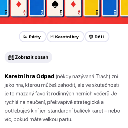
🥳 Párty
🃏 Karetní hry
🧒 Děti
📖
Zobrazit obsah
Karetní hra Odpad
(někdy nazývaná Trash) zní
jako hra, kterou můžeš zahodit, ale ve skutečnosti
je to mazaný favorit rodinných herních večerů. Je
rychlá na naučení, překvapivě strategická a
potřebuješ k ní jen standardní balíček karet – nebo
víc, pokud máte velkou partu.