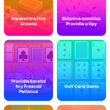
Karetní hra Five
Bláznivá osmička:
Crowns
Pravidla a tipy
Pravidla karetní
hry Freecell
Golf Card Game
Patience