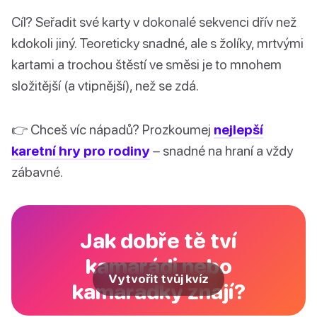
Cíl? Seřadit své karty v dokonalé sekvenci dřív než
kdokoli jiný. Teoreticky snadné, ale s žolíky, mrtvými
kartami a trochou štěstí ve směsi je to mnohem
složitější (a vtipnější), než se zdá.
👉 Chceš víc nápadů? Prozkoumej
nejlepší
karetní hry pro rodiny
– snadné na hraní a vždy
zábavné.
Jak dobře tě tví
kamarádi nebo
Vytvořit tvůj kvíz
kamarádky znají?