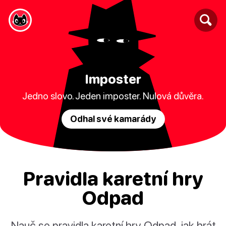
Imposter
Jedno slovo. Jeden imposter. Nulová důvěra.
Odhal své kamarády
Pravidla karetní hry
Odpad
Nauč se pravidla karetní hry Odpad, jak hrát