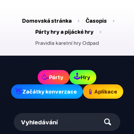
Domovská stránka
Časopis
Párty hry a pijácké hry
Pravidla karetní hry Odpad
🕹
🥳
Párty
Hry
👋
📱
Začátky konverzace
Aplikace
Vyhledávání