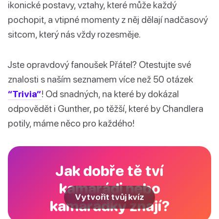
ikonické postavy, vztahy, které může každý
pochopit, a vtipné momenty z něj dělají nadčasový
sitcom, který nás vždy rozesměje.
Jste opravdový fanoušek Přátel? Otestujte své
znalosti s naším seznamem více než 50 otázek
“Trivia”
! Od snadných, na které by dokázal
odpovědět i Gunther, po těžší, které by Chandlera
potily, máme něco pro každého!
Jak dobře tě tví
kamarádi nebo
Vytvořit tvůj kvíz
kamarádky znají?