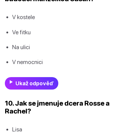
V kostele
Ve fitku
Na ulici
V nemocnici
Ukaž odpověď
10. Jak se jmenuje dcera Rosse a
Rachel?
Lisa