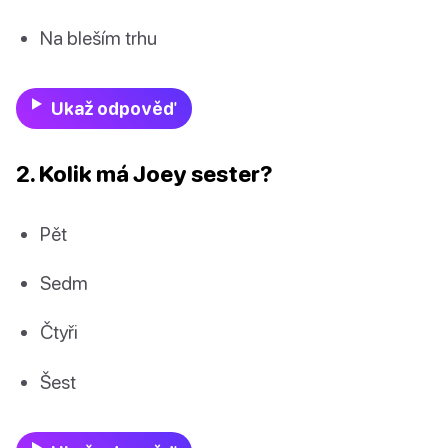
Na bleším trhu
Ukaž odpověď
2. Kolik má Joey sester?
Pět
Sedm
Čtyři
Šest