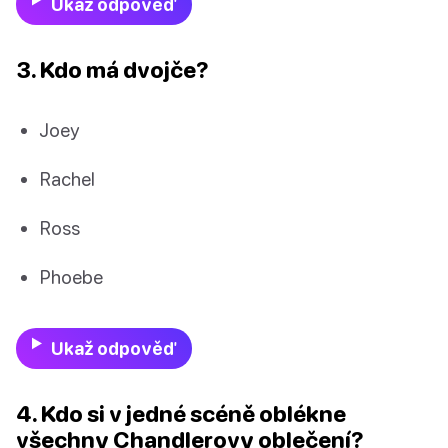
Ukaž odpověď
3. Kdo má dvojče?
Joey
Rachel
Ross
Phoebe
Ukaž odpověď
4. Kdo si v jedné scéně oblékne
všechny Chandlerovy oblečení?