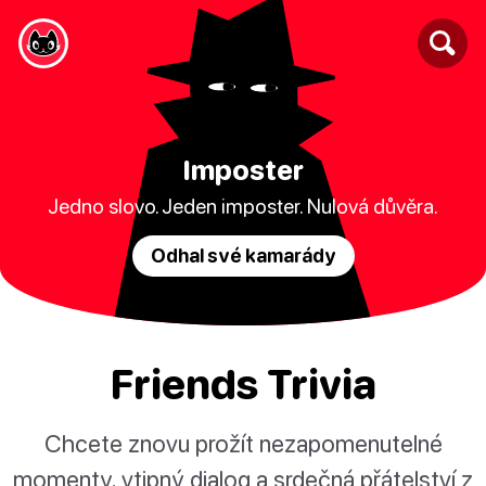
Imposter
Jedno slovo. Jeden imposter. Nulová důvěra.
Odhal své kamarády
Friends Trivia
Chcete znovu prožít nezapomenutelné
momenty, vtipný dialog a srdečná přátelství z