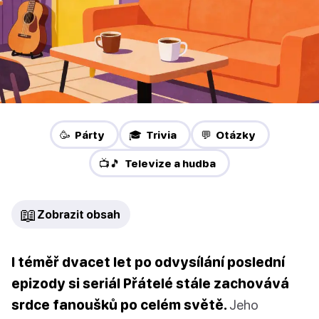
🥳 Párty
🎓 Trivia
💬 Otázky
📺🎵 Televize a hudba
📖
Zobrazit obsah
I téměř dvacet let po odvysílání poslední
epizody si seriál Přátelé stále zachovává
srdce fanoušků po celém světě.
Jeho