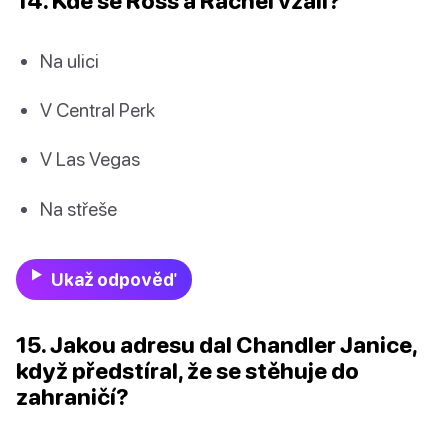
14. Kde se Ross a Rachel vzali?
Na ulici
V Central Perk
V Las Vegas
Na střeše
Ukaž odpověď
15. Jakou adresu dal Chandler Janice,
když předstíral, že se stěhuje do
zahraničí?