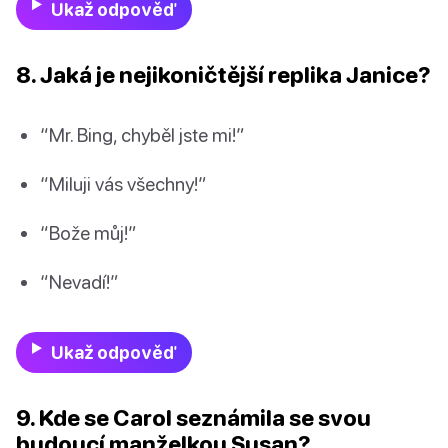
Ukaž odpověď
8. Jaká je nejikoničtější replika Janice?
“Mr. Bing, chyběl jste mi!”
“Miluji vás všechny!”
“Bože můj!”
“Nevadí!”
Ukaž odpověď
9. Kde se Carol seznámila se svou
budoucí manželkou Susan?