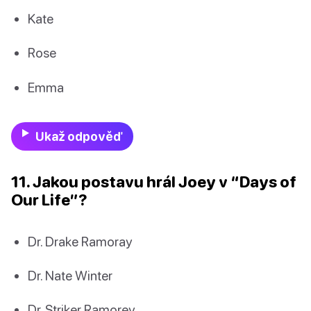
Kate
Rose
Emma
Ukaž odpověď
11. Jakou postavu hrál Joey v “Days of
Our Life”?
Dr. Drake Ramoray
Dr. Nate Winter
Dr. Striker Ramorey