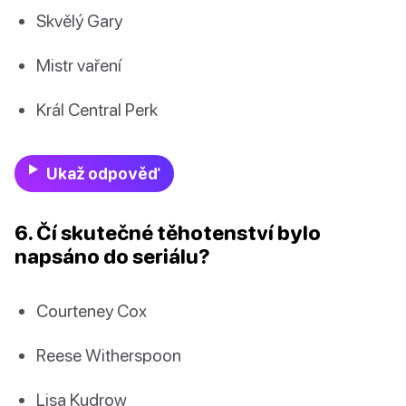
Skvělý Gary
Mistr vaření
Král Central Perk
Ukaž odpověď
6. Čí skutečné těhotenství bylo
napsáno do seriálu?
Courteney Cox
Reese Witherspoon
Lisa Kudrow