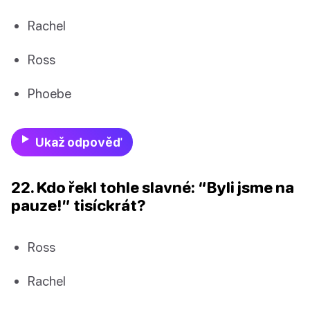
Rachel
Ross
Phoebe
Ukaž odpověď
22. Kdo řekl tohle slavné: “Byli jsme na
pauze!” tisíckrát?
Ross
Rachel