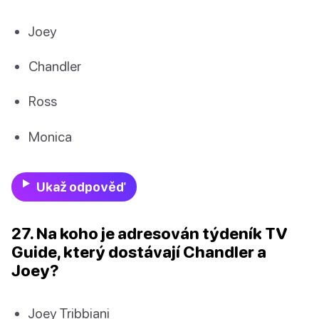
Joey
Chandler
Ross
Monica
Ukaž odpověď
27. Na koho je adresován týdeník TV
Guide, který dostávají Chandler a
Joey?
Joey Tribbiani