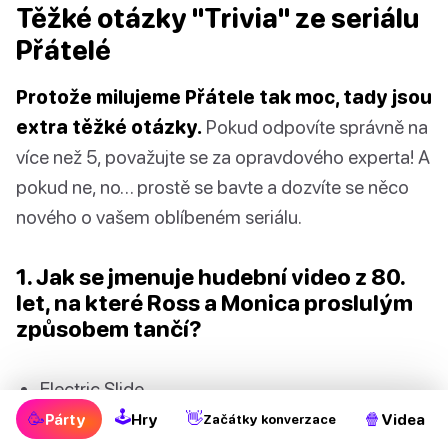
Těžké otázky "Trivia" ze seriálu
Přátelé
Protože milujeme Přátele tak moc, tady jsou
extra těžké otázky.
Pokud odpovíte správně na
více než 5, považujte se za opravdového experta! A
pokud ne, no… prostě se bavte a dozvíte se něco
nového o vašem oblíbeném seriálu.
1. Jak se jmenuje hudební video z 80.
let, na které Ross a Monica proslulým
způsobem tančí?
Electric Slide
🕹
🥳
👋
🍿
Párty
Hry
Videa
Začátky konverzace
The Routine