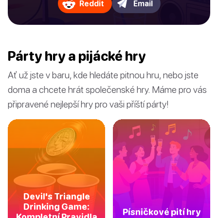
Reddit
Email
Párty hry a pijácké hry
Ať už jste v baru, kde hledáte pitnou hru, nebo jste
doma a chcete hrát společenské hry. Máme pro vás
připravené nejlepší hry pro vaši příští párty!
Devil's Triangle
Drinking Game:
Písničkové pití hry
Kompletní Pravidla