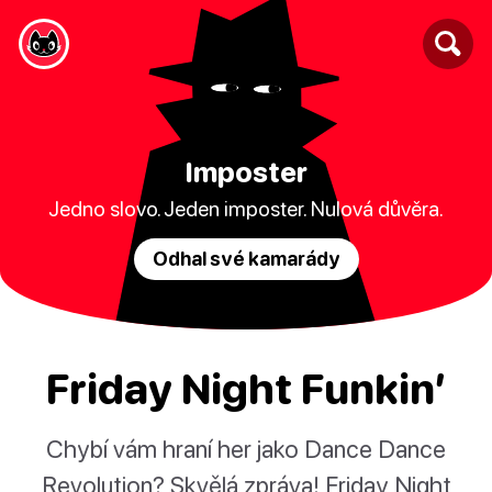
Imposter
Jedno slovo. Jeden imposter. Nulová důvěra.
Odhal své kamarády
Friday Night Funkin’
Chybí vám hraní her jako Dance Dance
Revolution? Skvělá zpráva! Friday Night