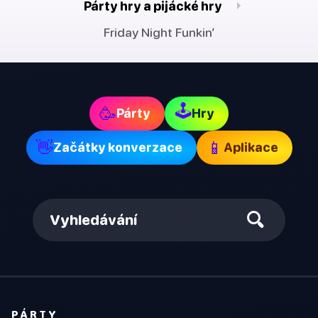
Párty hry a pijácké hry
Friday Night Funkin’
🕹
🥳
Párty
Hry
👋
📱
Začátky konverzace
Aplikace
Vyhledávání
PÁRTY