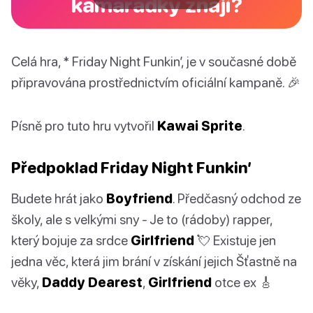
kamarádky znají?
Celá hra, * Friday Night Funkin’, je v současné době
připravována prostřednictvím oficiální kampaně. 🎉
Písně pro tuto hru vytvořil
Kawai Sprite
.
Předpoklad Friday Night Funkin’
Budete hrát jako
Boyfriend
. Předčasný odchod ze
školy, ale s velkými sny - Je to (rádoby) rapper,
který bojuje za srdce
Girlfriend
💘 Existuje jen
jedna věc, která jim brání v získání jejich Šťastně na
věky,
Daddy Dearest
,
Girlfriend
otce ex 🎸