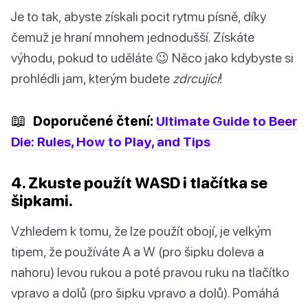
Je to tak, abyste získali pocit rytmu písně, díky
čemuž je hraní mnohem jednodušší. Získáte
výhodu, pokud to uděláte 😉 Něco jako kdybyste si
prohlédli jam, kterým budete
zdrcující
!
📖
Doporučené čtení:
Ultimate Guide to Beer
Die: Rules, How to Play, and Tips
4. Zkuste použít WASD i tlačítka se
šipkami.
Vzhledem k tomu, že lze použít obojí, je velkým
tipem, že používáte A a W (pro šipku doleva a
nahoru) levou rukou a poté pravou ruku na tlačítko
vpravo a dolů (pro šipku vpravo a dolů). Pomáhá