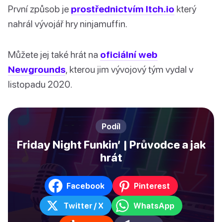
První způsob je
prostřednictvím Itch.io
který
nahrál vývojář hry ninjamuffin.
Můžete jej také hrát na
oficiální web
Newgrounds
, kterou jim vývojový tým vydal v
listopadu 2020.
Podíl
Friday Night Funkin’ | Průvodce a jak
hrát
Facebook
Pinterest
Twitter / X
WhatsApp