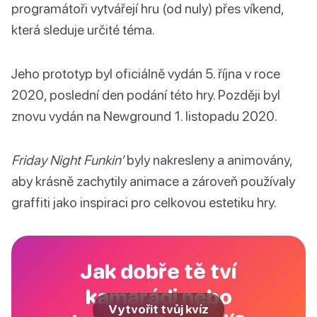
programátoři vytvářejí hru (od nuly) přes víkend,
která sleduje určité téma.
Jeho prototyp byl oficiálně vydán 5. října v roce
2020, poslední den podání této hry. Později byl
znovu vydán na Newground 1. listopadu 2020.
Friday Night Funkin’
byly nakresleny a animovány,
aby krásně zachytily animace a zároveň používaly
graffiti jako inspiraci pro celkovou estetiku hry.
Jak dobře tě tví
kamarádi nebo
Vytvořit tvůj kvíz