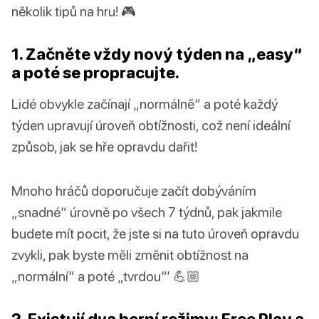
několik tipů na hru! 🎮
1. Začněte vždy nový týden na „easy“
a poté se propracujte.
Lidé obvykle začínají „normálně“ a poté každý
týden upravují úroveň obtížnosti, což není ideální
způsob, jak se hře opravdu dařit!
Mnoho hráčů doporučuje začít dobýváním
„snadné“ úrovně po všech 7 týdnů, pak jakmile
budete mít pocit, že jste si na tuto úroveň opravdu
zvykli, pak byste měli změnit obtížnost na
„normální“ a poté „tvrdou“’ 💪🏼
2. Existují dva herní režimy: Free Play a