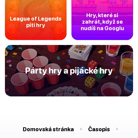
Hry, které si
League of Legends
zahrát, když se
pití hry
nudíš na Googlu
Párty hry a pijácké hry
Domovská stránka
Časopis