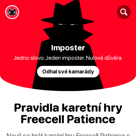
Imposter
Jedno slovo. Jeden imposter. Nulová důvěra.
Odhal své kamarády
Pravidla karetní hry
Freecell Patience
Nauč se hrát karetní hru Freecell Patience s