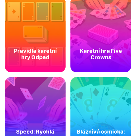
Pravidla karetní
Karetní hra Five
hry Odpad
Crowns
Speed: Rychlá
Bláznivá osmička: