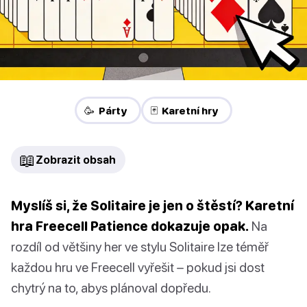
🥳 Párty
🃏 Karetní hry
📖
Zobrazit obsah
Myslíš si, že Solitaire je jen o štěstí? Karetní
hra Freecell Patience dokazuje opak.
Na
rozdíl od většiny her ve stylu Solitaire lze téměř
každou hru ve Freecell vyřešit – pokud jsi dost
chytrý na to, abys plánoval dopředu.