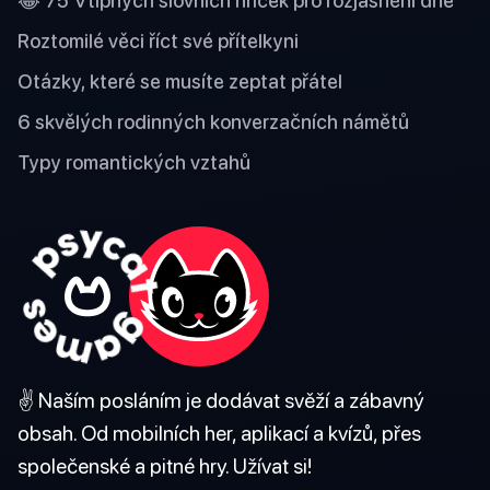
😂 75 Vtipných slovních hříček pro rozjasnění dne
Roztomilé věci říct své přítelkyni
Otázky, které se musíte zeptat přátel
6 skvělých rodinných konverzačních námětů
Typy romantických vztahů
✌️ Naším posláním je dodávat svěží a zábavný
obsah. Od mobilních her, aplikací a kvízů, přes
společenské a pitné hry. Užívat si!