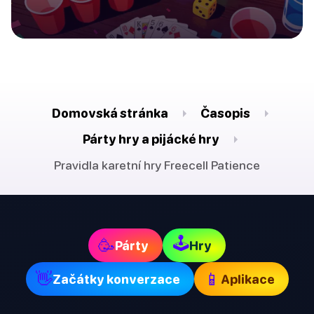
Domovská stránka
Časopis
Párty hry a pijácké hry
Pravidla karetní hry Freecell Patience
🕹
🥳
Párty
Hry
👋
📱
Začátky konverzace
Aplikace