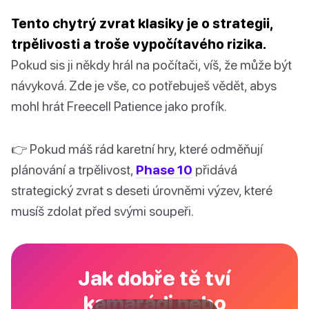
Tento chytrý zvrat klasiky je o strategii,
trpělivosti a troše vypočítavého rizika.
Pokud sis ji někdy hrál na počítači, víš, že může být
návyková. Zde je vše, co potřebuješ vědět, abys
mohl hrát Freecell Patience jako profík.
👉 Pokud máš rád karetní hry, které odměňují
plánování a trpělivost,
Phase 10
přidává
strategický zvrat s deseti úrovněmi výzev, které
musíš zdolat před svými soupeři.
Jak dobře tě tví
kamarádi nebo