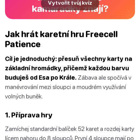
Vytvořit tvůj kvíz
kamarádky znají?
Jak hrát karetní hru Freecell
Patience
Cíl je jednoduchý: přesuň všechny karty na
základní hromádky, přičemž každou barvu
buduješ od Esa po Krále.
Zábava ale spočívá v
manévrování mezi sloupci a moudrém využívání
volných buněk.
1. Příprava hry
Zamíchej standardní balíček 52 karet a rozdej karty
lícem nahoru do 8 sloupců. První 4 sloupce mají po