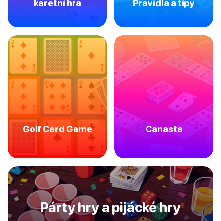
karetní hra
Pravidla a tipy
Golf Card Game
Canasta
Párty hry a pijácké hry