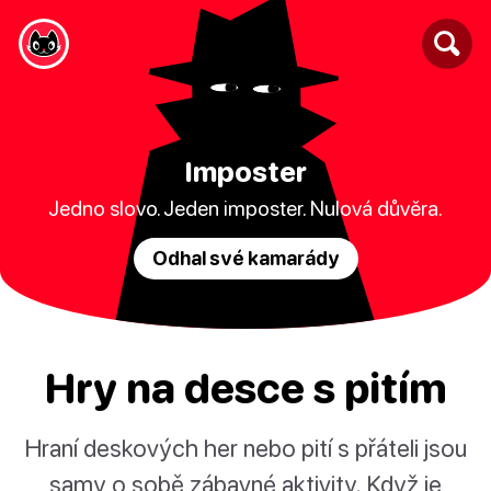
Imposter
Jedno slovo. Jeden imposter. Nulová důvěra.
Odhal své kamarády
Hry na desce s pitím
Hraní deskových her nebo pití s přáteli jsou
samy o sobě zábavné aktivity. Když je