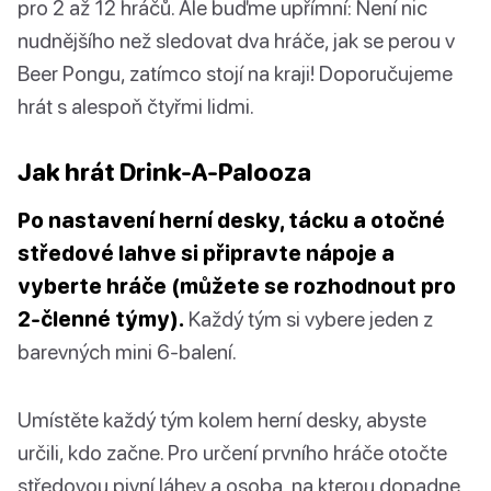
pro 2 až 12 hráčů. Ale buďme upřímní: Není nic
nudnějšího než sledovat dva hráče, jak se perou v
Beer Pongu, zatímco stojí na kraji! Doporučujeme
hrát s alespoň čtyřmi lidmi.
Jak hrát Drink-A-Palooza
Po nastavení herní desky, tácku a otočné
středové lahve si připravte nápoje a
vyberte hráče (můžete se rozhodnout pro
2-členné týmy).
Každý tým si vybere jeden z
barevných mini 6-balení.
Umístěte každý tým kolem herní desky, abyste
určili, kdo začne. Pro určení prvního hráče otočte
středovou pivní láhev a osoba, na kterou dopadne,