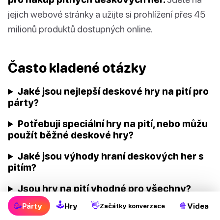
jejich webové stránky a užijte si prohlížení přes 45
milionů produktů dostupných online.
Často kladené otázky
Jaké jsou nejlepší deskové hry na pití pro
párty?
Potřebuji speciální hry na pití, nebo můžu
použít běžné deskové hry?
Jaké jsou výhody hraní deskových her s
pitím?
Jsou hry na pití vhodné pro všechny?
🕹
🥳
👋
🍿
Párty
Hry
Videa
Začátky konverzace