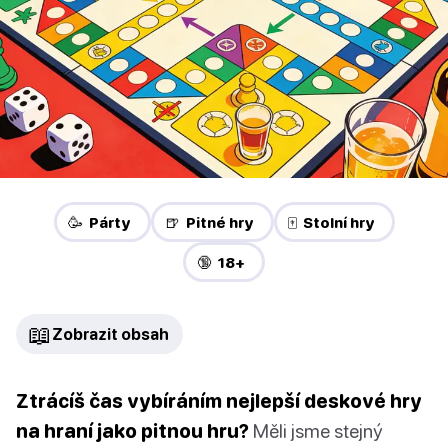
🥳 Párty
🍺 Pitné hry
🀄 Stolní hry
🔞 18+
📖
Zobrazit obsah
Ztrácíš čas vybíráním nejlepší deskové hry
na hraní jako pitnou hru?
Měli jsme stejný