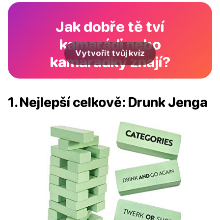
Jak dobře tě tví
kamarádi nebo
Vytvořit tvůj kvíz
kamarádky znají?
1. Nejlepší celkově: Drunk Jenga