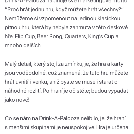
Drink-A-Palooza naplňuje své marketingové motto:
“Proč hrát jednu hru, když můžete hrát všechny?”
Nemůžeme si vzpomenout na jedinou klasickou
pitnou hru, která by nebyla zahrnuta v této deskové
hře: Flip Cup, Beer Pong, Quarters, King’s Cup a
mnoho dalších.
Malý detail, který stojí za zmínku, je, že hra a karty
jsou voděodolné, což znamená, že tuto hru můžete
hrát uvnitř i venku, aniž byste se museli starat o
náhodné rozlití. Po hraní je očistěte; budou vypadat
jako nové!
Co se nám na Drink-A-Palooza nelíbilo, je, že hraní
s menšími skupinami je neuspokojivé. Hra je určena