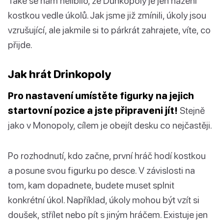
Také se nám nelíbilo, že Dunkopoly je jen házení
kostkou vedle úkolů. Jak jsme již zmínili, úkoly jsou
vzrušující, ale jakmile si to párkrát zahrajete, víte, co
přijde.
Jak hrát Drinkopoly
Pro nastavení umístěte figurky na jejich
startovní pozice a jste připraveni jít!
Stejně
jako v Monopoly, cílem je obejít desku co nejčastěji.
Po rozhodnutí, kdo začne, první hráč hodí kostkou
a posune svou figurku po desce. V závislosti na
tom, kam dopadnete, budete muset splnit
konkrétní úkol. Například, úkoly mohou být vzít si
doušek, střílet nebo pít s jiným hráčem. Existuje jen