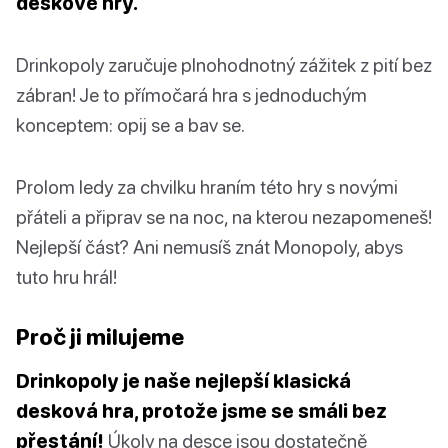
deskové hry.
Drinkopoly zaručuje plnohodnotný zážitek z pití bez
zábran! Je to přímočará hra s jednoduchým
konceptem: opij se a bav se.
Prolom ledy za chvilku hraním této hry s novými
přáteli a připrav se na noc, na kterou nezapomeneš!
Nejlepší část? Ani nemusíš znát Monopoly, abys
tuto hru hrál!
Proč ji milujeme
Drinkopoly je naše nejlepší klasická
desková hra, protože jsme se smáli bez
přestání!
Úkoly na desce jsou dostatečně