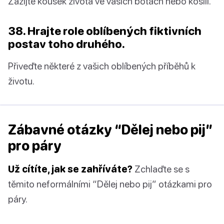
Zažijte kousek života ve vašich botách nebo košili.
38. Hrajte role oblíbených fiktivních
postav toho druhého.
Přiveďte některé z vašich oblíbených příběhů k
životu.
Zábavné otázky “Dělej nebo pij”
pro páry
Už cítíte, jak se zahříváte?
Zchlaďte se s
těmito neformálními “Dělej nebo pij” otázkami pro
páry.