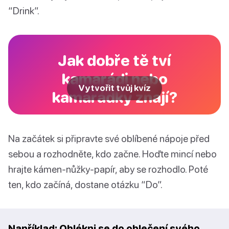
“Drink”.
Jak dobře tě tví
kamarádi nebo
Vytvořit tvůj kvíz
kamarádky znají?
Na začátek si připravte své oblíbené nápoje před
sebou a rozhodněte, kdo začne. Hoďte mincí nebo
hrajte kámen-nůžky-papír, aby se rozhodlo. Poté
ten, kdo začíná, dostane otázku “Do”.
Například: Oblékni se do oblečení svého