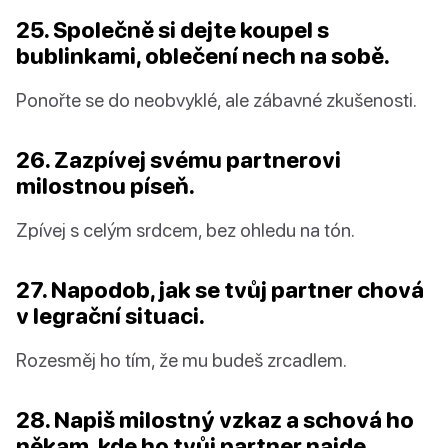
25. Společně si dejte koupel s
bublinkami, oblečení nech na sobě.
Ponořte se do neobvyklé, ale zábavné zkušenosti.
26. Zazpívej svému partnerovi
milostnou píseň.
Zpívej s celým srdcem, bez ohledu na tón.
27. Napodob, jak se tvůj partner chová
v legrační situaci.
Rozesměj ho tím, že mu budeš zrcadlem.
28. Napiš milostný vzkaz a schová ho
někam, kde ho tvůj partner najde.