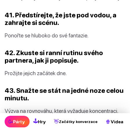
41. Předstírejte, že jste pod vodou, a
zahrajte si scénu.
Ponořte se hluboko do své fantazie.
42. Zkuste si ranní rutinu svého
partnera, jak ji popisuje.
Prožijte jejich začátek dne.
43. Snažte se stát na jedné noze celou
minutu.
Výzva na rovnováhu, která vyžaduje koncentraci.
🕹
🥳
👋
🍿
Párty
Hry
Videa
Začátky konverzace
44. Zahrajte si kámen, nůžky, papír s