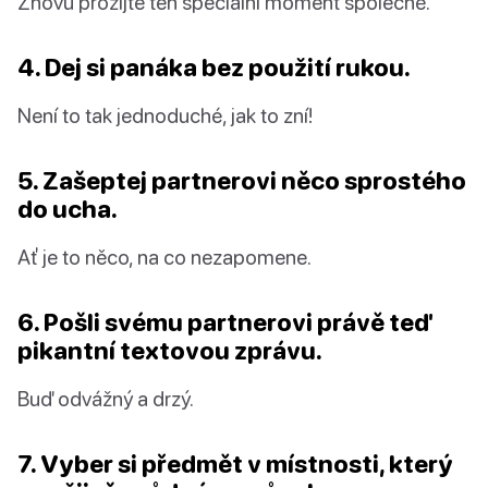
Znovu prožijte ten speciální moment společně.
4. Dej si panáka bez použití rukou.
Není to tak jednoduché, jak to zní!
5. Zašeptej partnerovi něco sprostého
do ucha.
Ať je to něco, na co nezapomene.
6. Pošli svému partnerovi právě teď
pikantní textovou zprávu.
Buď odvážný a drzý.
7. Vyber si předmět v místnosti, který