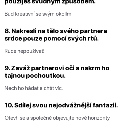
použiješ svůdným způsobem.
Buď kreativní se svým okolím.
8. Nakresli na tělo svého partnera
srdce pouze pomocí svých rtů.
Ruce nepoužívat!
9. Zaváž partnerovi oči a nakrm ho
tajnou pochoutkou.
Nech ho hádat a chtít víc.
10. Sdílej svou nejodvážnější fantazii.
Otevři se a společně objevujte nové horizonty.