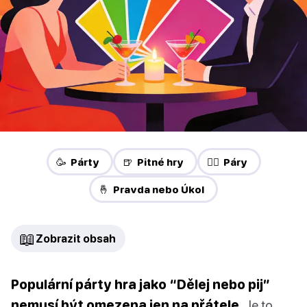
🥳 Párty
🍺 Pitné hry
❤️‍🔥 Páry
🤞 Pravda nebo Úkol
📖
Zobrazit obsah
Populární párty hra jako “Dělej nebo pij”
nemusí být omezena jen na přátele.
Je to