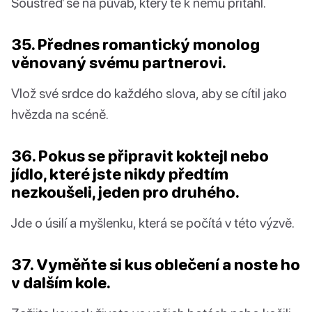
Soustřeď se na půvab, který tě k němu přitáhl.
35. Přednes romantický monolog
věnovaný svému partnerovi.
Vlož své srdce do každého slova, aby se cítil jako
hvězda na scéně.
36. Pokus se připravit koktejl nebo
jídlo, které jste nikdy předtím
nezkoušeli, jeden pro druhého.
Jde o úsilí a myšlenku, která se počítá v této výzvě.
37. Vyměňte si kus oblečení a noste ho
v dalším kole.