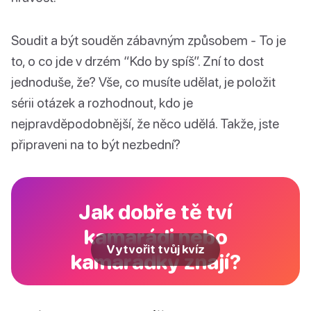
Soudit a být souděn zábavným způsobem - To je
to, o co jde v drzém “Kdo by spíš”. Zní to dost
jednoduše, že? Vše, co musíte udělat, je položit
sérii otázek a rozhodnout, kdo je
nejpravděpodobnější, že něco udělá. Takže, jste
připraveni na to být nezbední?
Jak dobře tě tví
kamarádi nebo
Vytvořit tvůj kvíz
kamarádky znají?