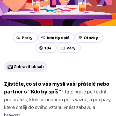
🥳 Párty
🤭 Kdo by spíš
💬 Otázky
🔞 18+
❤️‍🔥 Páry
📖
Zobrazit obsah
Zjistěte, co si o vás myslí vaši přátelé nebo
partner s “Kdo by spíš”!
Tato hra je perfektní
pro přátele, kteří se neberou příliš vážně, a pro páry,
které chtějí do svého vztahu vnést zábavu a
hravost.