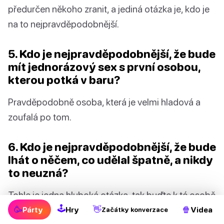
předurčen někoho zranit, a jediná otázka je, kdo je
na to nejpravděpodobnější.
5. Kdo je nejpravděpodobnější, že bude
mít jednorázový sex s první osobou,
kterou potká v baru?
Pravděpodobně osoba, která je velmi hladová a
zoufalá po tom.
6. Kdo je nejpravděpodobnější, že bude
lhát o něčem, co udělal špatně, a nikdy
to neuzná?
Tohle je jedna hluboká otázka, tak buďte k té osobě
🕹
šetrní.
🥳
👋
🍿
Párty
Hry
Videa
Začátky konverzace