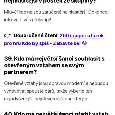
nejhlasitější v posteli ze skupiny?
Mluvčí lidé nejsou zaručeně nejhlasitější. Dokonce i
introverti vás překvapí!
👉
Doporučené čtení:
250+ super otázek
pro hru Kdo by spíš - Zabavte se! 😃
39. Kdo má největší šanci souhlasit s
otevřeným vztahem se svým
partnerem?
Otevřené vztahy jsou opravdu moderní a nebudou
vyhovovat spoustě párů, takže vyberte ten
nejodvážnější, nejotevřenější pár, který je.
40. Kdo má největší šanci přežít vztah