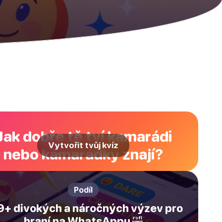
Jak dobře tě tví kamarádi
Vytvořit tvůj kvíz
nebo kamarádky znají?
Podíl
9+ divokých a náročných výzev pro
hraní na WhatsAppu 🤣