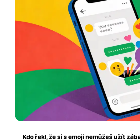
Kdo řekl, že si s emoji nemůžeš užít zá