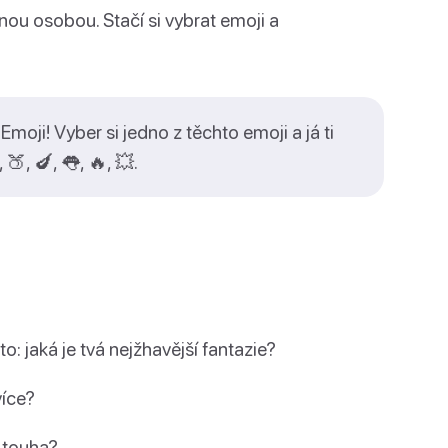
mnou osobou. Stačí si vybrat emoji a
oji! Vyber si jedno z těchto emoji a já ti
🍑, 🍆, 👅, 🔥, 💥.
o: jaká je tvá nejžhavější fantazie?
více?
í touha?