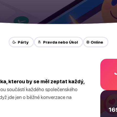
🥳 Párty
🤞 Pravda nebo Úkol
🌐 Online
zka, kterou by se měl zeptat každý,
nou součástí každého společenského
když jde jen o běžné konverzace na
16