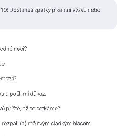
 a 10! Dostaneš zpátky pikantní výzvu nebo
 jedné noci?
be.
jemství?
ku a pošli mi důkaz.
(a) příště, až se setkáme?
a rozpálil(a) mě svým sladkým hlasem.