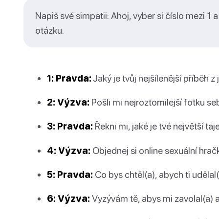
Napiš své simpatii: Ahoj, vyber si číslo mezi 1
otázku.
1: Pravda:
Jaký je tvůj nejšílenější příběh z
2: Výzva:
Pošli mi nejroztomilejší fotku se
3: Pravda:
Řekni mi, jaké je tvé největší ta
4: Výzva:
Objednej si online sexuální hrač
5: Pravda:
Co bys chtěl(a), abych ti udělal
6: Výzva:
Vyzývám tě, abys mi zavolal(a) 