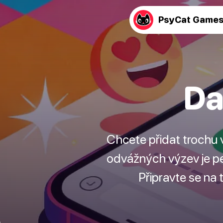
PsyCat Game
Da
Chcete přidat trochu
odvážných výzev je per
Připravte se na 