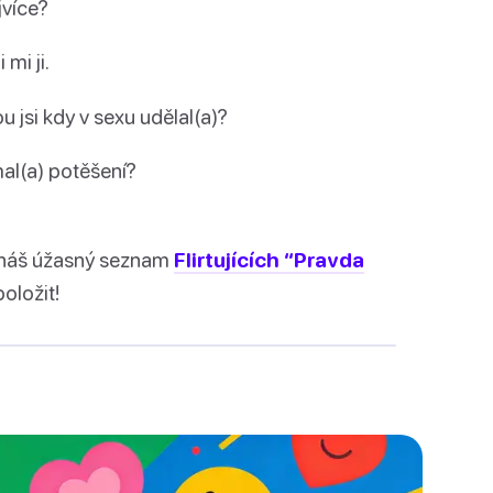
jvíce?
 mi ji.
ou jsi kdy v sexu udělal(a)?
mal(a) potěšení?
 náš úžasný seznam
Flirtujících “Pravda
oložit!