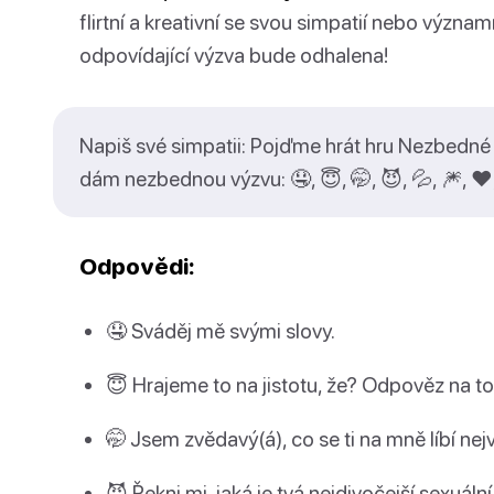
flirtní a kreativní se svou simpatií nebo význa
odpovídající výzva bude odhalena!
Napiš své simpatii: Pojďme hrát hru Nezbedné Em
dám nezbednou výzvu: 🤤, 😇, 🤭, 😈, 💦, 🎆, ❤️, 
Odpovědi:
🤤 Sváděj mě svými slovy.
😇 Hrajeme to na jistotu, že? Odpověz na tot
🤭 Jsem zvědavý(á), co se ti na mně líbí nej
😈 Řekni mi, jaká je tvá nejdivočejší sexuáln