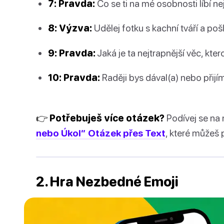
7: Pravda:
Co se ti na mé osobnosti líbí ne
8: Výzva:
Udělej fotku s kachní tváří a pošli
9: Pravda:
Jaká je ta nejtrapnější věc, kter
10: Pravda:
Raději bys dával(a) nebo přijí
👉 Potřebuješ více otázek?
Podívej se na
nebo Úkol” Otázek přes Text
, které můžeš p
2. Hra Nezbedné Emoji