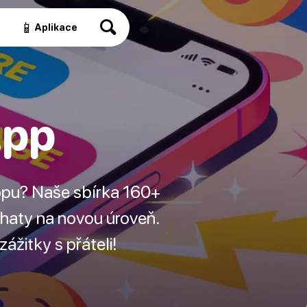
📱
a
Aplikace
App
ppu? Naše sbírka 160+
 chaty na novou úroveň.
ážitky s přáteli!