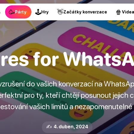
🥳
🕹
👋
🍿
s
Párty
Hry
Začátky konverzace
Vide
res for Whats
 vzrušení do vašich konverzací na WhatsA
fektní pro ty, kteří chtějí posunout jejich
testování vašich limitů a nezapomenutelné z
✍️ 4. duben, 2024