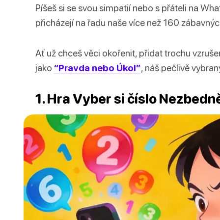
Píšeš si se svou simpatií nebo s přáteli na W
přicházejí na řadu naše více než 160 zábavných
Ať už chceš věci okořenit, přidat trochu vzruš
jako
“Pravda nebo Úkol”
, náš pečlivě vybra
1. Hra Vyber si číslo Nezbedn