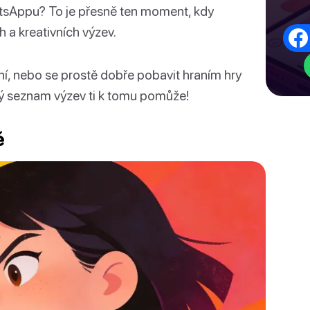
hatsAppu? To je přesně ten moment, kdy
 a kreativních výzev.
ení, nebo se prostě dobře pobavit hraním hry
ný seznam výzev ti k tomu pomůže!
ě