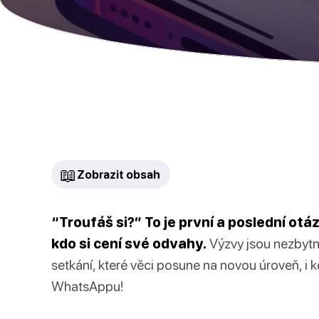
📖
Zobrazit obsah
“Troufáš si?” To je první a poslední otá
kdo si cení své odvahy.
Výzvy jsou nezbyt
setkání, které věci posune na novou úroveň, i 
WhatsAppu!