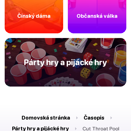
Čínský dáma
Občanská válka
Párty hry a pijácké hry
Domovská stránka
Časopis
Párty hry a pijácké hry
Cut Throat Pool