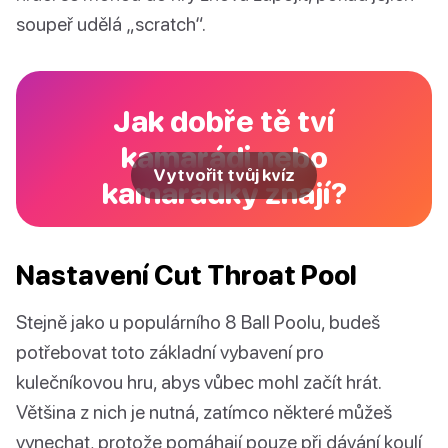
soupeř udělá „scratch“.
Jak dobře tě tví
kamarádi nebo
Vytvořit tvůj kvíz
kamarádky znají?
Nastavení Cut Throat Pool
Stejně jako u populárního 8 Ball Poolu, budeš
potřebovat toto základní vybavení pro
kulečníkovou hru, abys vůbec mohl začít hrát.
Většina z nich je nutná, zatímco některé můžeš
vynechat, protože pomáhají pouze při dávání koulí