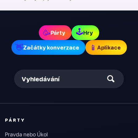
🕹
🥳
Párty
Hry
👋
📱
Začátky konverzace
Aplikace
Vyhledávání
PÁRTY
Pravda nebo Úkol