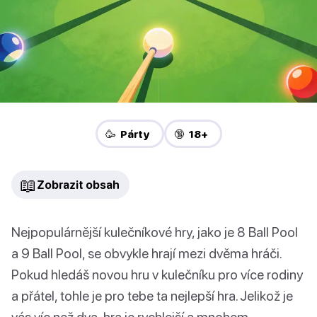
🥳 Párty
🔞 18+
📖
Zobrazit obsah
Nejpopulárnější kulečníkové hry, jako je 8 Ball Pool
a 9 Ball Pool, se obvykle hrají mezi dvěma hráči.
Pokud hledáš novou hru v kulečníku pro více rodiny
a přátel, tohle je pro tebe ta nejlepší hra. Jelikož je
vás víc než dva, hra je rychlejší a mnohem