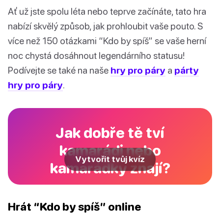
Ať už jste spolu léta nebo teprve začínáte, tato hra
nabízí skvělý způsob, jak prohloubit vaše pouto. S
více než 150 otázkami “Kdo by spíš” se vaše herní
noc chystá dosáhnout legendárního statusu!
Podívejte se také na naše
hry pro páry
a
párty
hry pro páry
.
Jak dobře tě tví
kamarádi nebo
Vytvořit tvůj kvíz
kamarádky znají?
Hrát “Kdo by spíš” online