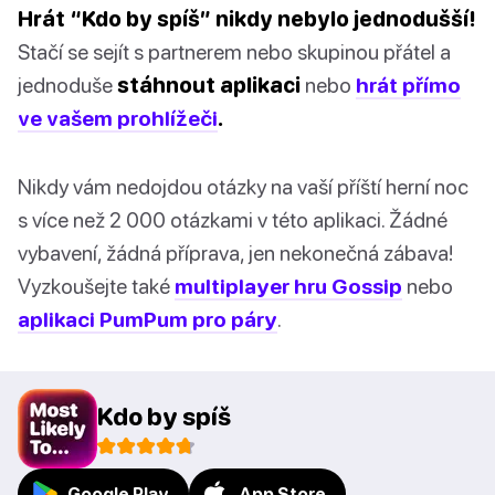
Hrát “Kdo by spíš” nikdy nebylo jednodušší!
Stačí se sejít s partnerem nebo skupinou přátel a
jednoduše
stáhnout aplikaci
nebo
hrát přímo
ve vašem prohlížeči
.
Nikdy vám nedojdou otázky na vaší příští herní noc
s více než 2 000 otázkami v této aplikaci. Žádné
vybavení, žádná příprava, jen nekonečná zábava!
Vyzkoušejte také
multiplayer hru Gossip
nebo
aplikaci PumPum pro páry
.
Kdo by spíš
Google Play
App Store