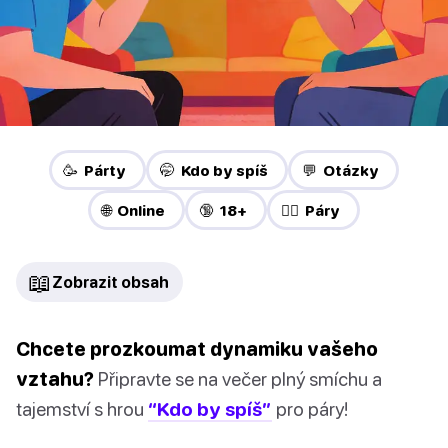
🥳 Párty
🤭 Kdo by spíš
💬 Otázky
🌐 Online
🔞 18+
❤️‍🔥 Páry
📖
Zobrazit obsah
Chcete prozkoumat dynamiku vašeho
vztahu?
Připravte se na večer plný smíchu a
tajemství s hrou
“Kdo by spíš”
pro páry!