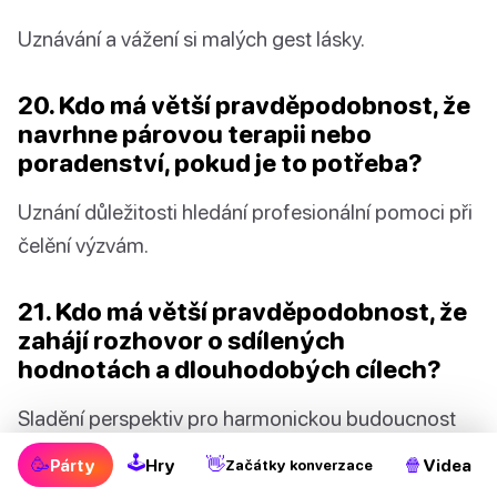
Uznávání a vážení si malých gest lásky.
20. Kdo má větší pravděpodobnost, že
navrhne párovou terapii nebo
poradenství, pokud je to potřeba?
Uznání důležitosti hledání profesionální pomoci při
čelění výzvám.
21. Kdo má větší pravděpodobnost, že
zahájí rozhovor o sdílených
hodnotách a dlouhodobých cílech?
Sladění perspektiv pro harmonickou budoucnost
spolu.
🕹
🥳
👋
🍿
Párty
Hry
Videa
Začátky konverzace