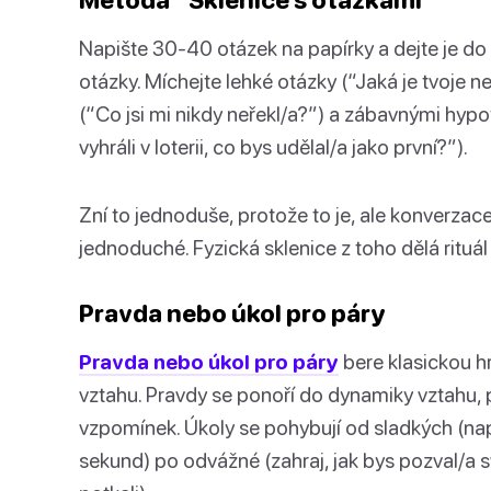
Napište 30-40 otázek na papírky a dejte je do 
otázky. Míchejte lehké otázky (“Jaká je tvoje n
(“Co jsi mi nikdy neřekl/a?”) a zábavnými hyp
vyhráli v loterii, co bys udělal/a jako první?”).
Zní to jednoduše, protože to je, ale konverzace
jednoduché. Fyzická sklenice z toho dělá rituál
Pravda nebo úkol pro páry
Pravda nebo úkol pro páry
bere klasickou hr
vztahu. Pravdy se ponoří do dynamiky vztahu, př
vzpomínek. Úkoly se pohybují od sladkých (na
sekund) po odvážné (zahraj, jak bys pozval/a 