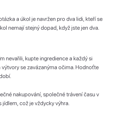
otázka a úkol je navržen pro dva lidi, kteří se
ol nemají stejný dopad, když jste jen dva.
tím nevařili, kupte ingredience a každý si
jem výtvory se zavázanýma očima. Hodnoťte
dobí.
olečné nakupování, společné trávení času v
s jídlem, což je vždycky výhra.