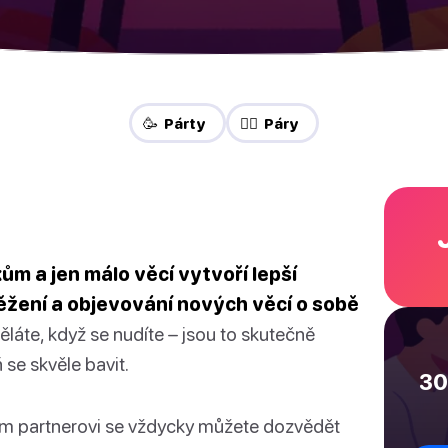
🥳 Párty
❤️‍🔥 Páry
m a jen málo věcí vytvoří lepší
ěžení a objevování nových věcí o sobě
ěláte, když se nudíte – jsou to skutečně
 se skvěle bavit.
30
 svém partnerovi se vždycky můžete dozvědět