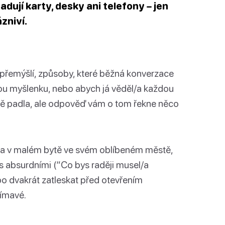
dují karty, desky ani telefony – jen
zniví.
r přemýšlí, způsoby, které běžná konverzace
ou myšlenku, nebo abych já věděl/a každou
eně padla, ale odpověď vám o tom řekne něco
il/a v malém bytě ve svém oblíbeném městě,
 absurdními (“Co bys raději musel/a
o dvakrát zatleskat před otevřením
jímavé.