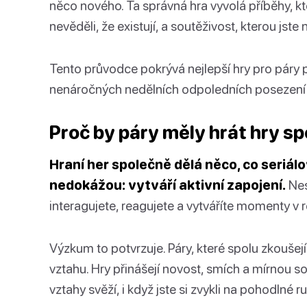
něco nového. Ta správná hra vyvolá příběhy, kter
nevěděli, že existují, a soutěživost, kterou jste 
Tento průvodce pokrývá nejlepší hry pro páry p
nenáročných nedělních odpoledních posezení 
Proč by páry měly hrát hry s
Hraní her společně dělá něco, co seriá
nedokážou: vytváří aktivní zapojení.
Nes
interagujete, reagujete a vytváříte momenty v 
Výzkum to potvrzuje. Páry, které spolu zkoušejí 
vztahu. Hry přinášejí novost, smích a mírnou sou
vztahy svěží, i když jste si zvykli na pohodlné ru