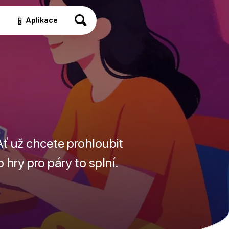
📱
a
Aplikace
Ať už chcete prohloubit
 hry pro páry to splní.