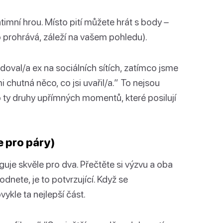
timní hrou. Místo pití můžete hrát s body –
o prohrává, záleží na vašem pohledu).
doval/a ex na sociálních sítích, zatímco jsme
i chutná něco, co jsi uvařil/a.” To nejsou
to ty druhy upřímných momentů, které posilují
e pro páry)
uje skvěle pro dva. Přečtěte si výzvu a oba
odnete, je to potvrzující. Když se
ykle ta nejlepší část.