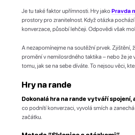
Je tu také faktor upřímnosti. Hry jako
Pravda n
prostory pro zranitelnost. Když otázka pochází z
konverzace, působí lehčeji. Odpovědi však mo
A nezapomínejme na soutěžní prvek. Zjištění,
promění v nemilosrdného taktika – nebo že je
tomu, jak se na sebe díváte. To nejsou věci, kte
Hry na rande
Dokonalá hra na rande vytváří spojení, 
co podnítí konverzaci, vyvolá smích a zanechá 
začátku.
Metoda “Sklenice s otázkami”