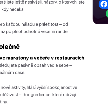
é jste ještě neslyšeli, názory, o kterých jste
nikdy nečekali.
ro každou náladu a příležitost – od
až po plnohodnotné večerní rande.
polečně
lové maratony a večeře v restauracích
ledujete pasivně obsah vedle sebe –
reálném čase.
nové aktivity, hlásí vyšší spokojenost ve
těživost – tři ingredience, které udržují
tiny.