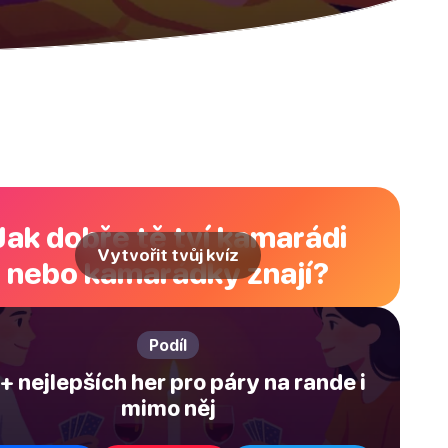
Jak dobře tě tví kamarádi
Vytvořit tvůj kvíz
nebo kamarádky znají?
Podíl
+ nejlepších her pro páry na rande i
mimo něj