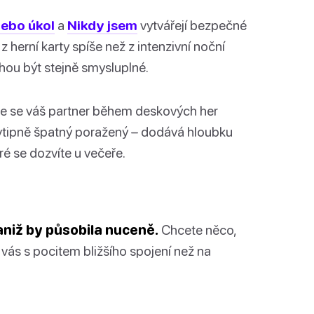
ebo úkol
a
Nikdy jsem
vytvářejí bezpečné
 herní karty spíše než z intenzivní noční
hou být stejně smysluplné.
 že se váš partner během deskových her
 vtipně špatný poražený – dodává hloubku
ré se dozvíte u večeře.
aniž by působila nuceně.
Chcete něco,
vás s pocitem bližšího spojení než na