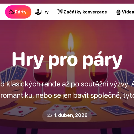
🥳
🕹
👋
🍿
s
Párty
Hry
Začátky konverzace
Vide
Hry pro páry
 od klasických rande až po soutěžní výzvy. 
omantiku, nebo se jen bavit společně, tyto
✍️ 1. duben, 2026