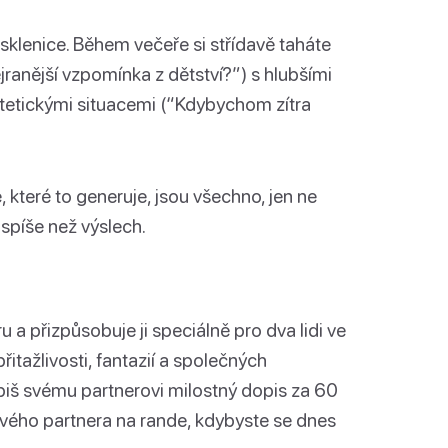
sklenice. Během večeře si střídavě taháte
ejranější vzpomínka z dětství?”) s hlubšími
otetickými situacemi (“Kdybychom zítra
, které to generuje, jsou všechno, jen ne
 spíše než výslech.
u a přizpůsobuje ji speciálně pro dva lidi ve
itažlivosti, fantazií a společných
piš svému partnerovi milostný dopis za 60
svého partnera na rande, kdybyste se dnes