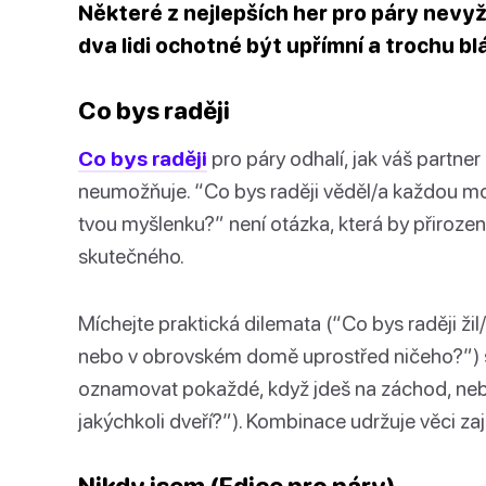
Některé z nejlepších her pro páry nevyža
dva lidi ochotné být upřímní a trochu blá
Co bys raději
Co bys raději
pro páry odhalí, jak váš partne
neumožňuje. “Co bys raději věděl/a každou m
tvou myšlenku?” není otázka, která by přiroz
skutečného.
Míchejte praktická dilemata (“Co bys raději ž
nebo v obrovském domě uprostřed ničeho?”) s
oznamovat pokaždé, když jdeš na záchod, neb
jakýchkoli dveří?”). Kombinace udržuje věci za
Nikdy jsem (Edice pro páry)