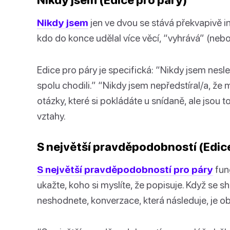
Nikdy jsem
jen ve dvou se stává překvapivě in
kdo do konce udělal více věcí, “vyhrává” (neb
Edice pro páry je specifická: “Nikdy jsem nesle
spolu chodili.” “Nikdy jsem nepředstíral/a, že m
otázky, které si pokládáte u snídaně, ale jsou 
vztahy.
S největší pravděpodobností (Edic
S největší pravděpodobností pro páry
fung
ukažte, koho si myslíte, že popisuje. Když se sh
neshodnete, konverzace, která následuje, je obv