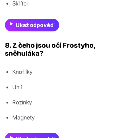
Skřítci
Ukaž odpověď
8. Z čeho jsou oči Frostyho,
sněhuláka?
Knoflíky
Uhlí
Rozinky
Magnety