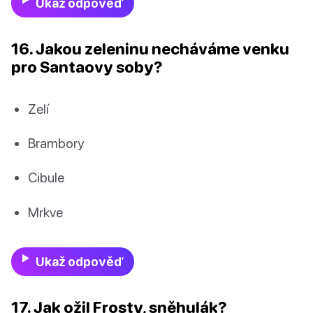
Ukaž odpověď
16. Jakou zeleninu necháváme venku
pro Santaovy soby?
Zelí
Brambory
Cibule
Mrkve
Ukaž odpověď
17. Jak ožil Frosty, sněhulák?