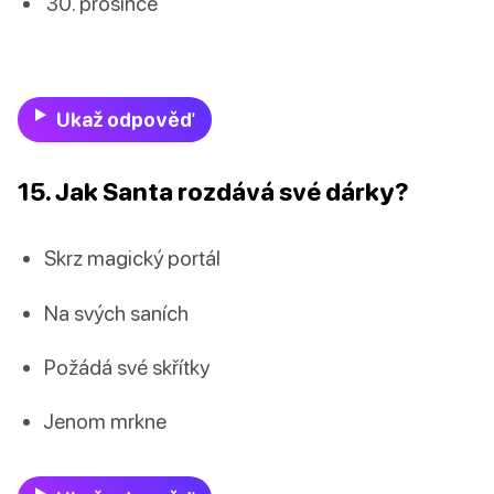
prosince
Ukaž odpověď
15. Jak Santa rozdává své dárky?
Skrz magický portál
Na svých saních
Požádá své skřítky
Jenom mrkne