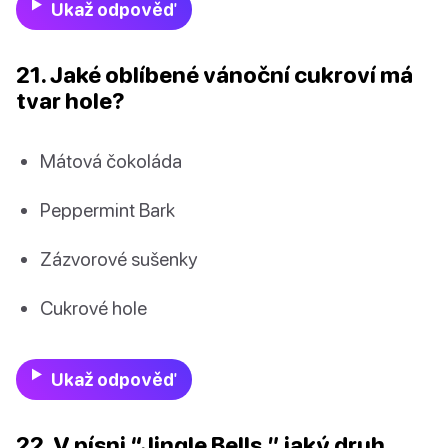
Ukaž odpověď
21. Jaké oblíbené vánoční cukroví má
tvar hole?
Mátová čokoláda
Peppermint Bark
Zázvorové sušenky
Cukrové hole
Ukaž odpověď
22. V písni “Jingle Bells,” jaký druh