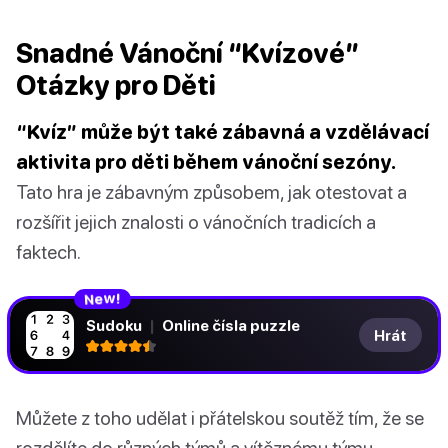
Snadné Vánoční “Kvízové”
Otázky pro Děti
“Kvíz” může být také zábavná a vzdělávací
aktivita pro děti během vánoční sezóny.
Tato hra je zábavným způsobem, jak otestovat a
rozšířit jejich znalosti o vánočních tradicích a
faktech.
N
!
e
w
Sudoku
|
Online čísla puzzle
Hrát
Můžete z toho udělat i přátelskou soutěž tím, že se
rozdělíte do různých týmů a vítěznému týmu