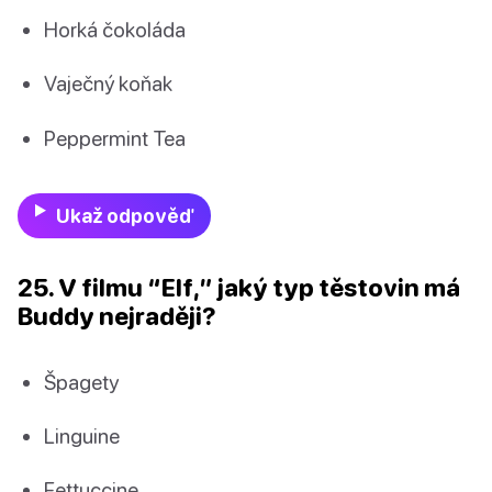
Horká čokoláda
Vaječný koňak
Peppermint Tea
Ukaž odpověď
25. V filmu “Elf,” jaký typ těstovin má
Buddy nejraději?
Špagety
Linguine
Fettuccine