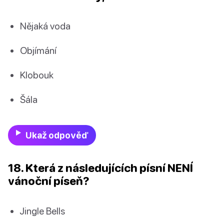
Nějaká voda
Objímání
Klobouk
Šála
Ukaž odpověď
18. Která z následujících písní NENÍ
vánoční píseň?
Jingle Bells