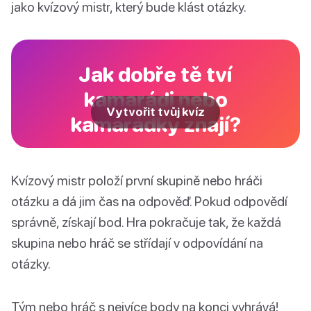
jako kvízový mistr, který bude klást otázky.
Jak dobře tě tví
kamarádi nebo
Vytvořit tvůj kvíz
kamarádky znají?
Kvízový mistr položí první skupině nebo hráči
otázku a dá jim čas na odpověď. Pokud odpovědí
správně, získají bod. Hra pokračuje tak, že každá
skupina nebo hráč se střídají v odpovídání na
otázky.
Tým nebo hráč s nejvíce body na konci vyhrává!