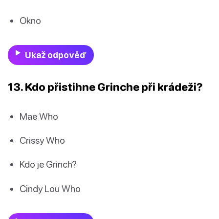
Okno
Ukaž odpověď
13. Kdo přistihne Grinche při krádeži?
Mae Who
Crissy Who
Kdo je Grinch?
Cindy Lou Who