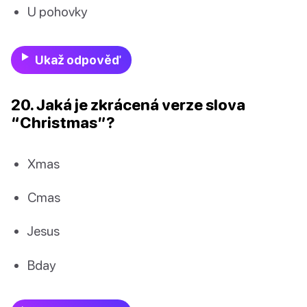
U pohovky
Ukaž odpověď
20. Jaká je zkrácená verze slova
“Christmas”?
Xmas
Cmas
Jesus
Bday