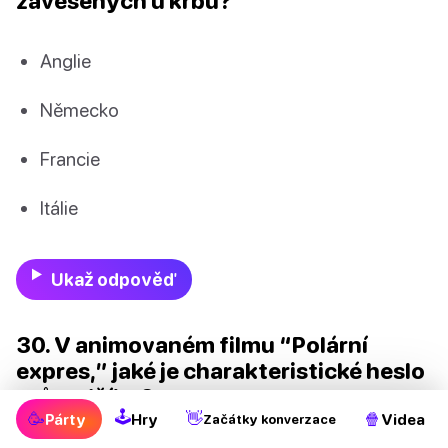
zavěšených u krbu?
Anglie
Německo
Francie
Itálie
Ukaž odpověď
30. V animovaném filmu “Polární
expres,” jaké je charakteristické heslo
průvodčího?
🕹
🥳
👋
🍿
Párty
Hry
Videa
Začátky konverzace