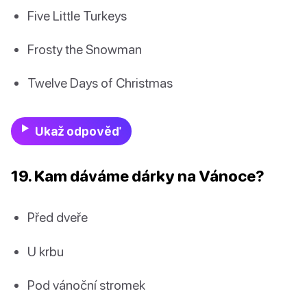
Five Little Turkeys
Frosty the Snowman
Twelve Days of Christmas
Ukaž odpověď
19. Kam dáváme dárky na Vánoce?
Před dveře
U krbu
Pod vánoční stromek