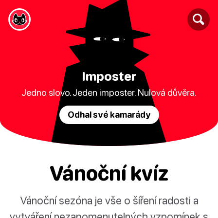
Imposter
Jedno slovo. Jeden imposter. Nulová důvěra.
Odhal své kamarády
Vánoční kvíz
Vánoční sezóna je vše o šíření radosti a
vytváření nezapomenutelných vzpomínek s