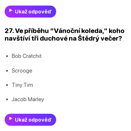
Ukaž odpověď
27. Ve příběhu “Vánoční koleda,” koho
navštíví tři duchové na Štědrý večer?
Bob Cratchit
Scrooge
Tiny Tim
Jacob Marley
Ukaž odpověď