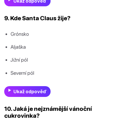
Ukaž odpověď
9. Kde Santa Claus žije?
Grónsko
Aljaška
Jižní pól
Severní pól
Ukaž odpověď
10. Jaká je nejznámější vánoční
cukrovinka?