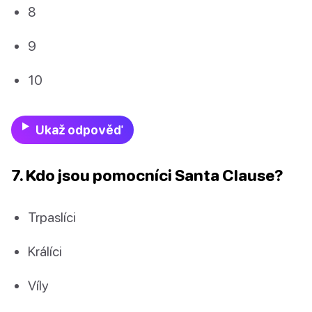
8
9
10
Ukaž odpověď
7. Kdo jsou pomocníci Santa Clause?
Trpaslíci
Králíci
Víly