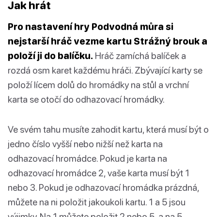
Jak hrát
Pro nastavení hry Podvodná můra si
nejstarší hráč vezme kartu Strážný brouk a
položí ji do balíčku.
Hráč zamíchá balíček a
rozdá osm karet každému hráči. Zbývající karty se
položí lícem dolů do hromádky na stůl a vrchní
karta se otočí do odhazovací hromádky.
Ve svém tahu musíte zahodit kartu, která musí být o
jedno číslo vyšší nebo nižší než karta na
odhazovací hromádce. Pokud je karta na
odhazovací hromádce 2, vaše karta musí být 1
nebo 3. Pokud je odhazovací hromádka prázdná,
můžete na ni položit jakoukoli kartu. 1 a 5 jsou
výjimky. Na 1 můžete položit 2 nebo 5, a na 5