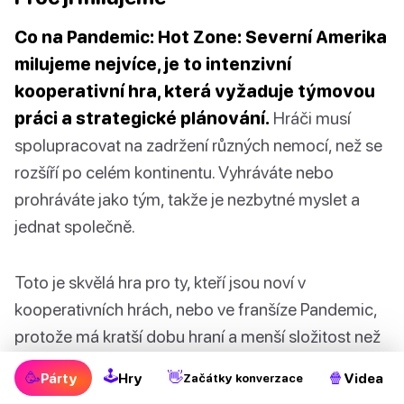
Co na Pandemic: Hot Zone: Severní Amerika
milujeme nejvíce, je to intenzivní
kooperativní hra, která vyžaduje týmovou
práci a strategické plánování.
Hráči musí
spolupracovat na zadržení různých nemocí, než se
rozšíří po celém kontinentu. Vyhráváte nebo
prohráváte jako tým, takže je nezbytné myslet a
jednat společně.
Toto je skvělá hra pro ty, kteří jsou noví v
kooperativních hrách, nebo ve franšíze Pandemic,
protože má kratší dobu hraní a menší složitost než
originál. A protože je to zmenšená verze Pandemic,
🕹
🥳
👋
🍿
Párty
Hry
Videa
Začátky konverzace
mohou se do zábavy zapojit i děti od pěti až šesti