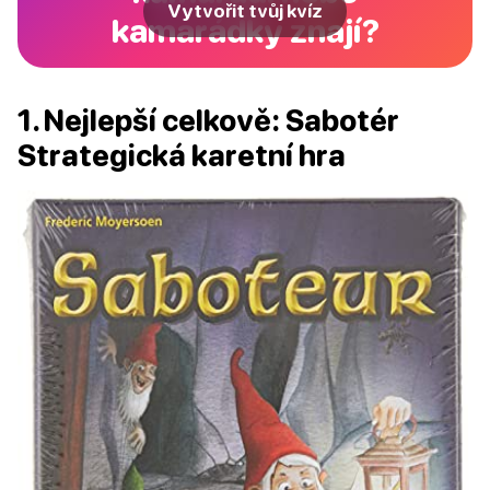
Vytvořit tvůj kvíz
kamarádky znají?
1. Nejlepší celkově: Sabotér
Strategická karetní hra