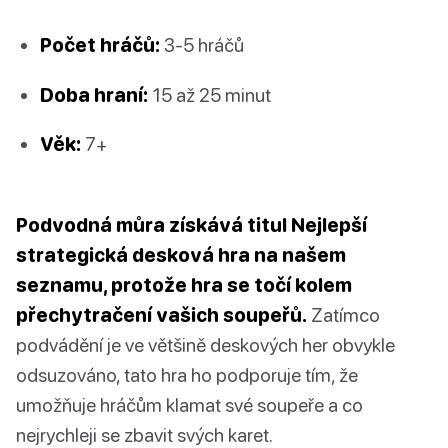
Počet hráčů:
3-5 hráčů
Doba hraní:
15 až 25 minut
Věk:
7+
Podvodná můra získává titul Nejlepší
strategická desková hra na našem
seznamu, protože hra se točí kolem
přechytračení vašich soupeřů.
Zatímco
podvádění je ve většině deskových her obvykle
odsuzováno, tato hra ho podporuje tím, že
umožňuje hráčům klamat své soupeře a co
nejrychleji se zbavit svých karet.