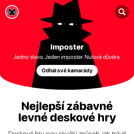
Imposter
Jedno slovo. Jeden imposter. Nulová důvěra.
Odhal své kamarády
Nejlepší zábavné
levné deskové hry
Deskové hry jsou skvělý způsob, jak trávit