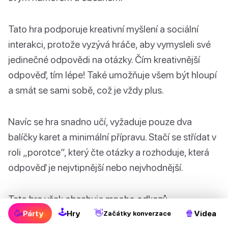
Tato hra podporuje kreativní myšlení a sociální
interakci, protože vyzývá hráče, aby vymysleli své
jedinečné odpovědi na otázky. Čím kreativnější
odpověď, tím lépe! Také umožňuje všem být hloupí
a smát se sami sobě, což je vždy plus.
Navíc se hra snadno učí, vyžaduje pouze dva
balíčky karet a minimální přípravu. Stačí se střídat v
roli „porotce“, který čte otázky a rozhoduje, která
odpověď je nejvtipnější nebo nejvhodnější.
Tato hra však obsahuje mnoho odkazů
🕹
specifických pro USA, takže někteří hráči z jiných
🥳
👋
🍿
Párty
Hry
Videa
Začátky konverzace