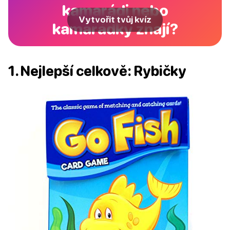
kamarádi nebo
Vytvořit tvůj kvíz
kamarádky znají?
1. Nejlepší celkově: Rybičky