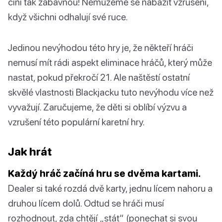
činí tak zábavnou! Nemůžeme se nabažit vzrušení,
když všichni odhalují své ruce.
Jedinou nevýhodou této hry je, že někteří hráči
nemusí mít rádi aspekt eliminace hráčů, který může
nastat, pokud překročí 21. Ale naštěstí ostatní
skvělé vlastnosti Blackjacku tuto nevýhodu více než
vyvažují. Zaručujeme, že děti si oblíbí výzvu a
vzrušení této populární karetní hry.
Jak hrát
Každý hráč začíná hru se dvěma kartami.
Dealer si také rozdá dvě karty, jednu lícem nahoru a
druhou lícem dolů. Odtud se hráči musí
rozhodnout, zda chtějí „stát“ (ponechat si svou