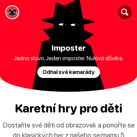
Imposter
Jedno slovo. Jeden imposter. Nulová důvěra.
Odhal své kamarády
Karetní hry pro děti
Dostaňte své děti od obrazovek a ponořte se
do klasických her z našeho seznamu 5