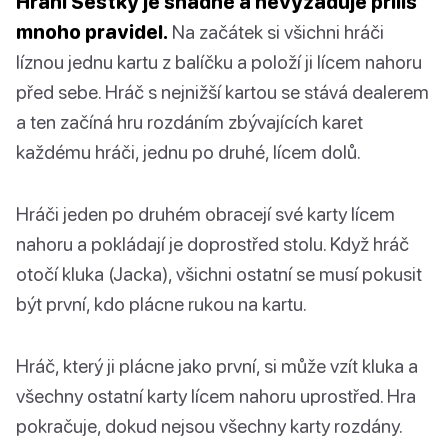
Hraní Šestky je snadné a nevyžaduje příliš
mnoho pravidel.
Na začátek si všichni hráči
líznou jednu kartu z balíčku a položí ji lícem nahoru
před sebe. Hráč s nejnižší kartou se stává dealerem
a ten začíná hru rozdáním zbývajících karet
každému hráči, jednu po druhé, lícem dolů.
Hráči jeden po druhém obracejí své karty lícem
nahoru a pokládají je doprostřed stolu. Když hráč
otočí kluka (Jacka), všichni ostatní se musí pokusit
být první, kdo plácne rukou na kartu.
Hráč, který ji plácne jako první, si může vzít kluka a
všechny ostatní karty lícem nahoru uprostřed. Hra
pokračuje, dokud nejsou všechny karty rozdány.