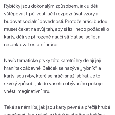
Rybičky jsou dokonalým způsobem, jak u dětí
vštěpovat trpělivost, učit rozpoznávat vzory a
budovat sociální dovednosti. Protože hráči budou
muset čekat na svůj tah, aby si lízli nebo požádali o
karty, děti se přirozeně naučí střídat se, sdílet a
respektovat ostatní hráče.
Navíc tematické prvky této karetní hry dělají její
hraní tak zábavné! Balíček se nazývá „rybník“ a
karty jsou ryby, které se hráči snaží sbírat. Je to
skvělý způsob, jak do vašeho obývacího pokoje
vnést imaginativní hru.
Také se nám líbí, jak jsou karty pevné a přežijí hrubé
zacházení. Jsou silné, a i když je ztratíte a balíček