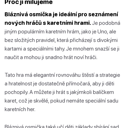
Proč ji milujeme
Bláznivá osmička je ideální pro seznámení
nových hráčů s karetními hrami.
Je podobná
jiným populárním karetním hrám, jako je Uno, ale
bez složitých pravidel, která přicházejí s divokými
kartami a speciálními tahy. Je mnohem snazší se ji
naučit a mohou ji snadno hrát noví hráči.
Tato hra má elegantní rovnováhu štěstí a strategie
a hratelnost je dostatečně přímočará, aby ji děti
pochopily. A můžete ji hrát s jakýmkoli balíčkem
karet, což je skvělé, pokud nemáte speciální sadu
karetních her.
Bláznivá osmička také učí děti základy sbírání sad,