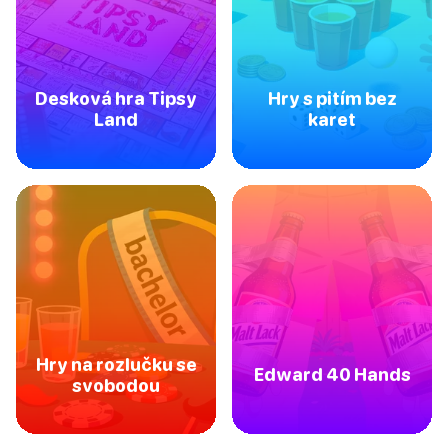
Desková hra Tipsy
Hry s pitím bez
Land
karet
Hry na rozlučku se
Edward 40 Hands
svobodou