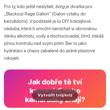
Pro ty, kdo ještě neslyšeli,
borg
je zkratka pro
„Blackout Rage Gallon“ (Galon vzteku do
bezvědomí). V podstatě je to DIY koktejlová
nádoba, která ti umožní namíchat si obrovskou
dávku alkoholu, vody a dochucovadel, čímž získáš
plnou kontrolu nad svým pitím. Ber to jako
hydrataci a chaos zabalené do jedné plastové
rukojeti.
Jak dobře tě tví
kamarádi nebo
Vytvořit tvůj kvíz
kamarádky znají?