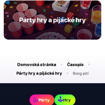
Párty hry a pijácké hry
Domovská stránka
Časopis
Párty hry a pijácké hry
Borg pití
🕹
🥳
Párty
Hry