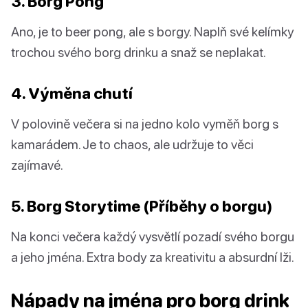
3. Borg Pong
Ano, je to beer pong, ale s borgy. Naplň své kelímky
trochou svého borg drinku a snaž se neplakat.
4. Výměna chutí
V polovině večera si na jedno kolo vyměň borg s
kamarádem. Je to chaos, ale udržuje to věci
zajímavé.
5. Borg Storytime (Příběhy o borgu)
Na konci večera každý vysvětlí pozadí svého borgu
a jeho jména. Extra body za kreativitu a absurdní lži.
Nápady na jména pro borg drink