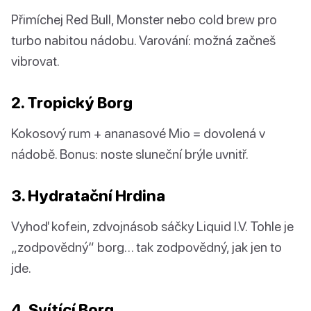
Přimíchej Red Bull, Monster nebo cold brew pro
turbo nabitou nádobu. Varování: možná začneš
vibrovat.
2. Tropický Borg
Kokosový rum + ananasové Mio = dovolená v
nádobě. Bonus: noste sluneční brýle uvnitř.
3. Hydratační Hrdina
Vyhoď kofein, zdvojnásob sáčky Liquid I.V. Tohle je
„zodpovědný“ borg… tak zodpovědný, jak jen to
jde.
4. Svítící Borg