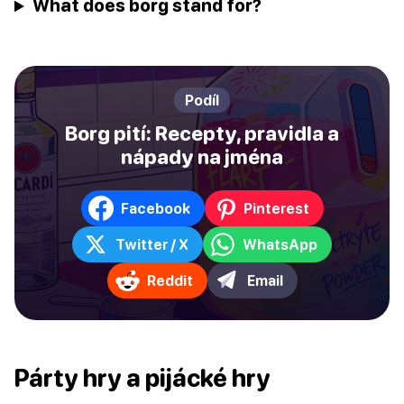
What does borg stand for?
Podíl
Borg pití: Recepty, pravidla a
nápady na jména
Facebook
Pinterest
Twitter / X
WhatsApp
Reddit
Email
Párty hry a pijácké hry