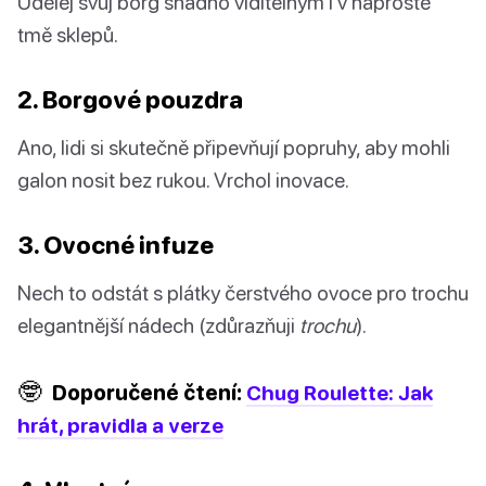
Udělej svůj borg snadno viditelným i v naprosté
tmě sklepů.
2. Borgové pouzdra
Ano, lidi si skutečně připevňují popruhy, aby mohli
galon nosit bez rukou. Vrchol inovace.
3. Ovocné infuze
Nech to odstát s plátky čerstvého ovoce pro trochu
elegantnější nádech (zdůrazňuji
trochu
).
🤓
Doporučené čtení:
Chug Roulette: Jak
hrát, pravidla a verze