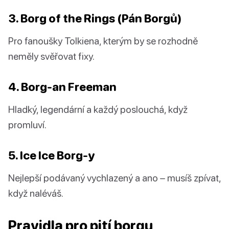
3. Borg of the Rings (Pán Borgů)
Pro fanoušky Tolkiena, kterým by se rozhodně
neměly svěřovat fixy.
4. Borg-an Freeman
Hladký, legendární a každý poslouchá, když
promluví.
5. Ice Ice Borg-y
Nejlepší podávaný vychlazený a ano – musíš zpívat,
když naléváš.
Pravidla pro pití borgu