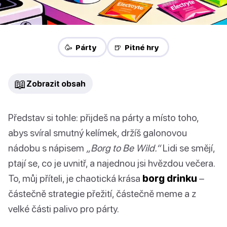
🥳 Párty
🍺 Pitné hry
📖
Zobrazit obsah
Představ si tohle: přijdeš na párty a místo toho,
abys svíral smutný kelímek, držíš galonovou
nádobu s nápisem
„Borg to Be Wild.“
Lidi se smějí,
ptají se, co je uvnitř, a najednou jsi hvězdou večera.
To, můj příteli, je chaotická krása
borg drinku
–
částečně strategie přežití, částečně meme a z
velké části palivo pro párty.