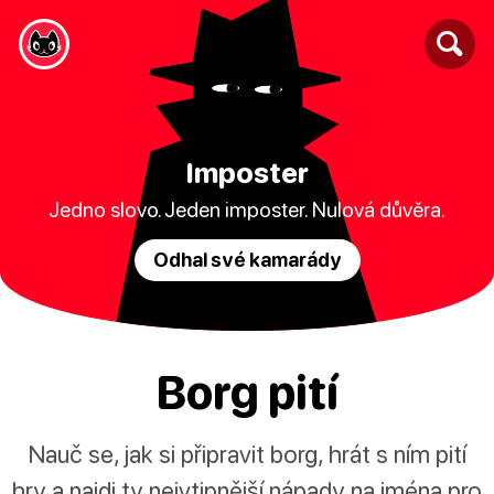
Imposter
Jedno slovo. Jeden imposter. Nulová důvěra.
Odhal své kamarády
Borg pití
Nauč se, jak si připravit borg, hrát s ním pití
hry a najdi ty nejvtipnější nápady na jména pro