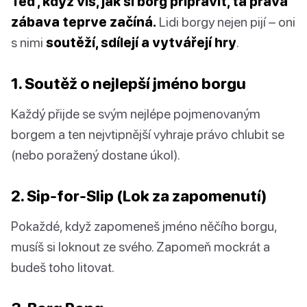
Teď, když víš, jak si borg připravit, ta pravá
zábava teprve začíná.
Lidi borgy nejen pijí – oni
s nimi
soutěží, sdílejí a vytvářejí hry
.
1. Soutěž o nejlepší jméno borgu
Každý přijde se svým nejlépe pojmenovaným
borgem a ten nejvtipnější vyhraje právo chlubit se
(nebo poražený dostane úkol).
2. Sip-for-Slip (Lok za zapomenutí)
Pokaždé, když zapomeneš jméno něčího borgu,
musíš si loknout ze svého. Zapomeň mockrát a
budeš toho litovat.