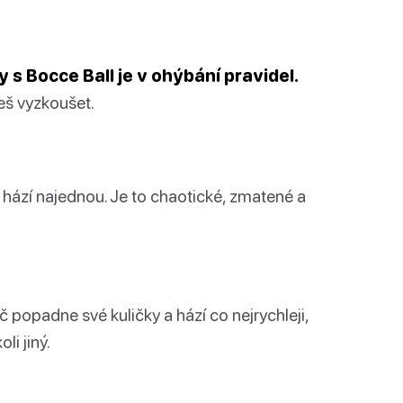
y s Bocce Ball je v ohýbání pravidel.
eš vyzkoušet.
hází najednou. Je to chaotické, zmatené a
 popadne své kuličky a hází co nejrychleji,
li jiný.