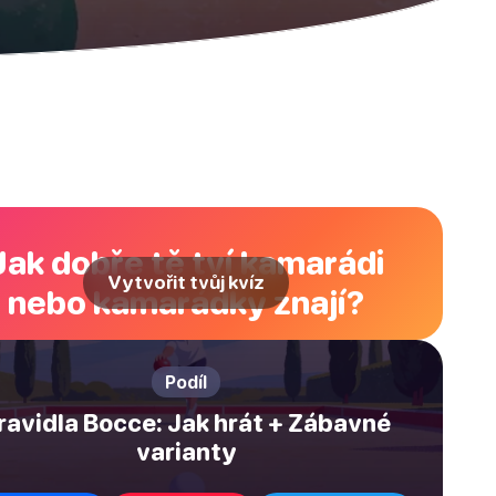
Jak dobře tě tví kamarádi
Vytvořit tvůj kvíz
nebo kamarádky znají?
Podíl
ravidla Bocce: Jak hrát + Zábavné
varianty