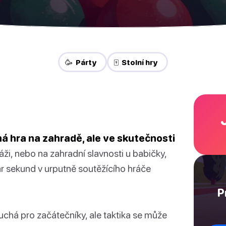
🥳 Párty
🀄 Stolní hry
á hra na zahradě, ale ve skutečnosti
láži, nebo na zahradní slavnosti u babičky,
 sekund v urputně soutěžícího hráče
P
uchá pro začátečníky, ale taktika se může