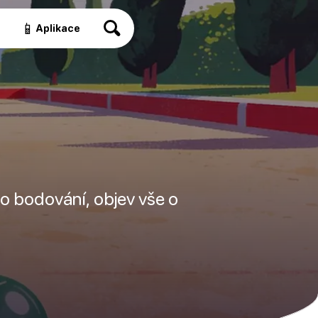
📱
a
Aplikace
po bodování, objev vše o