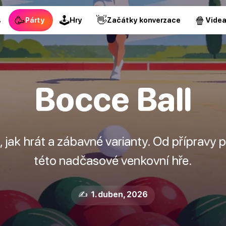
🥳
🕹
👋
🍿
s
Párty
Hry
Začátky konverzace
Vide
Bocce Ball
 jak hrát a zábavné varianty. Od přípravy 
této nadčasové venkovní hře.
✍️ 1. duben, 2026