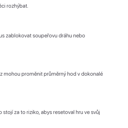
ěci rozhýbat.
 zkus zablokovat soupeřovu dráhu nebo
raz mohou proměnit průměrný hod v dokonalé
stojí za to riziko, abys resetoval hru ve svůj