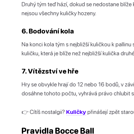
Druhý tým teď hází, dokud se nedostane blíže k
nejsou všechny kuličky hozeny.
6. Bodování kola
Na konci kola tým s nejbližší kuličkou k pallin
kuličku, která je blíže než nejbližší kulička dru
7. Vítězství ve hře
Hry se obvykle hrají do 12 nebo 16 bodů, v závi
dosáhne tohoto počtu, vyhrává právo chlubit s
👉 Cítíš nostalgii?
Kuličky
přinášejí zpět star
Pravidla Bocce Ball