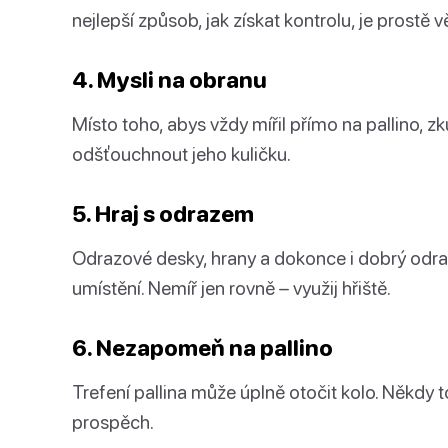
nejlepší způsob, jak získat kontrolu, je prostě v
4. Mysli na obranu
Místo toho, abys vždy mířil přímo na pallino,
odšťouchnout jeho kuličku.
5. Hraj s odrazem
Odrazové desky, hrany a dokonce i dobrý od
umístění. Nemíř jen rovně – využij hřiště.
6. Nezapomeň na pallino
Trefení pallina může úplně otočit kolo. Někdy to 
prospěch.