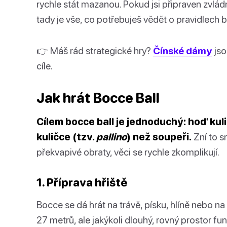
rychle stát mazanou. Pokud jsi připraven zvládn
tady je vše, co potřebuješ vědět o pravidlech b
👉 Máš rád strategické hry?
Čínské dámy
jso
cíle.
Jak hrát Bocce Ball
Cílem bocce ball je jednoduchý: hoď kul
kuličce (tzv.
pallino
) než soupeři.
Zní to s
překvapivé obraty, věci se rychle zkomplikují.
1. Příprava hřiště
Bocce se dá hrát na trávě, písku, hlíně nebo na o
27 metrů, ale jakýkoli dlouhý, rovný prostor fun