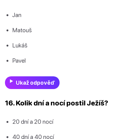
Jan
Matouš
Lukáš
Pavel
Ukaž odpověď
16. Kolik dní a nocí postil Ježíš?
20 dní a 20 nocí
40 dní a 40 nocí