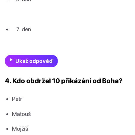
den
Ukaž odpověď
4. Kdo obdržel 10 přikázání od Boha?
Petr
Matouš
Mojžíš