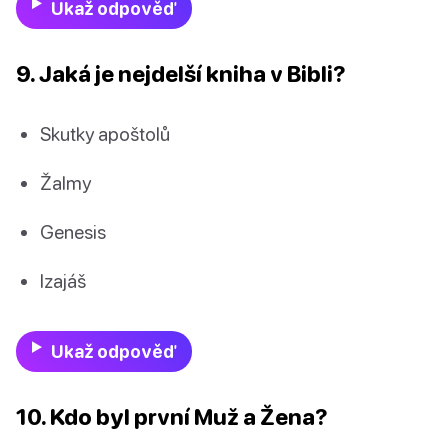
Ukaž odpověď
9. Jaká je nejdelší kniha v Bibli?
Skutky apoštolů
Žalmy
Genesis
Izajáš
Ukaž odpověď
10. Kdo byl první Muž a Žena?