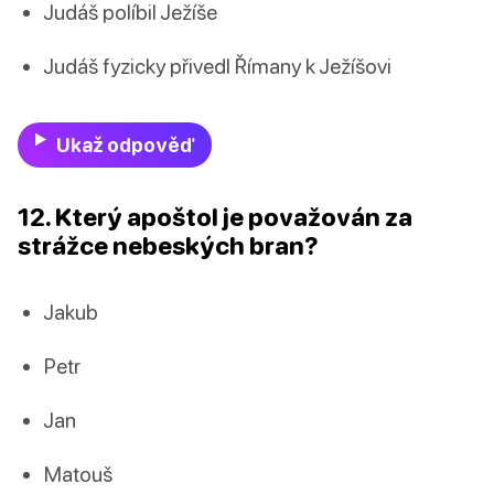
Judáš políbil Ježíše
Judáš fyzicky přivedl Římany k Ježíšovi
Ukaž odpověď
12. Který apoštol je považován za
strážce nebeských bran?
Jakub
Petr
Jan
Matouš