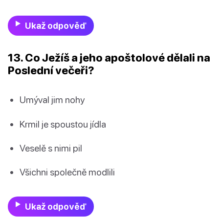
Ukaž odpověď
13. Co Ježíš a jeho apoštolové dělali na
Poslední večeři?
Umýval jim nohy
Krmil je spoustou jídla
Veselě s nimi pil
Všichni společně modlili
Ukaž odpověď