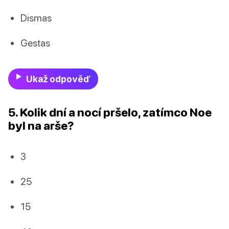
Dismas
Gestas
Ukaž odpověď
5. Kolik dní a nocí pršelo, zatímco Noe
byl na arše?
3
25
15