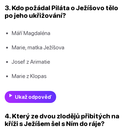
3. Kdo požádal Piláta o Ježíšovo tělo
po jeho ukřižování?
Máří Magdaléna
Marie, matka Ježíšova
Josef z Arimatie
Marie z Klopas
Ukaž odpověď
4. Který ze dvou zlodějů přibitých na
kříži s Ježíšem šel s Ním do ráje?