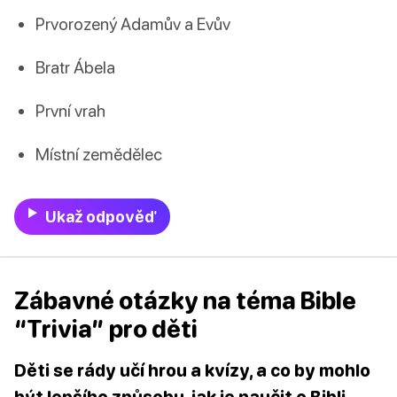
Prvorozený Adamův a Evův
Bratr Ábela
První vrah
Místní zemědělec
Ukaž odpověď
Zábavné otázky na téma Bible
“Trivia” pro děti
Děti se rády učí hrou a kvízy, a co by mohlo
být lepšího způsobu, jak je naučit o Bibli,