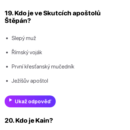
19. Kdo je ve Skutcích apoštolů
Štěpán?
Slepý muž
Římský voják
První křesťanský mučedník
Ježíšův apoštol
Ukaž odpověď
20. Kdo je Kain?