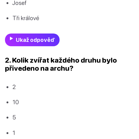
Josef
Tři králové
Ukaž odpověď
2. Kolik zvířat každého druhu bylo
přivedeno na archu?
2
10
5
1