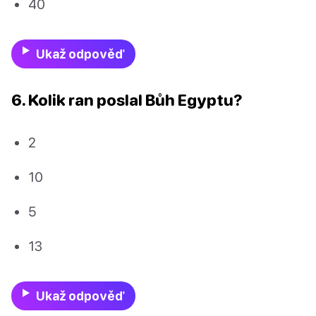
40
Ukaž odpověď
6. Kolik ran poslal Bůh Egyptu?
2
10
5
13
Ukaž odpověď