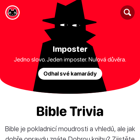
Imposter
Jedno slovo. Jeden imposter. Nulová důvěra.
Odhal své kamarády
Bible Trivia
Bible je pokladnicí moudrosti a vhledů, ale jak
dobře opravdu znáte Dobrou knihu? Zjistěte