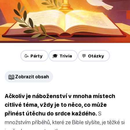
🥳 Párty
🎓 Trivia
💬 Otázky
📖
Zobrazit obsah
Ačkoliv je náboženství v mnoha místech
citlivé téma, vždy je to něco, co může
přinést útěchu do srdce každého.
S
množstvím příběhů, které ze Bible slyšíte, je těžké si