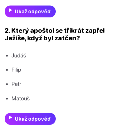
Ukaž odpověď
2. Který apoštol se třikrát zapřel
Ježíše, když byl zatčen?
Judáš
Filip
Petr
Matouš
Ukaž odpověď