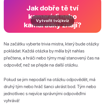
Jak dobře tě tví
kamarádi nebo
Vytvořit tvůj kvíz
kamarádky znají?
Na začátku vyberte trivia mistra, který bude otázky
pokládat. Každá otázka by měla být nahlas
přečtena, a hráči nebo týmy mají stanovený čas na
odpověď, než se přejde na další otázku.
Pokud se jim nepodaří na otázku odpovědět, má
druhý tým nebo hráč šanci ukrást bod. Tým nebo
jednotlivec s nejvíce správnými odpověďmi
vyhrává!