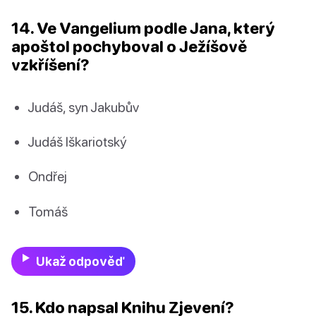
14. Ve Vangelium podle Jana, který
apoštol pochyboval o Ježíšově
vzkříšení?
Judáš, syn Jakubův
Judáš Iškariotský
Ondřej
Tomáš
Ukaž odpověď
15. Kdo napsal Knihu Zjevení?