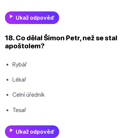
Ukaž odpověď
18. Co dělal Šimon Petr, než se stal
apoštolem?
Rybář
Lékař
Celní úředník
Tesař
Ukaž odpověď