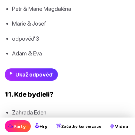
Petr & Marie Magdaléna
Marie & Josef
odpověď 3
Adam & Eva
Ukaž odpověď
11. Kde bydleli?
Zahrada Eden
🕹
🥳
👋
🍿
Párty
Hry
Videa
Zahrada Evy
Začátky konverzace