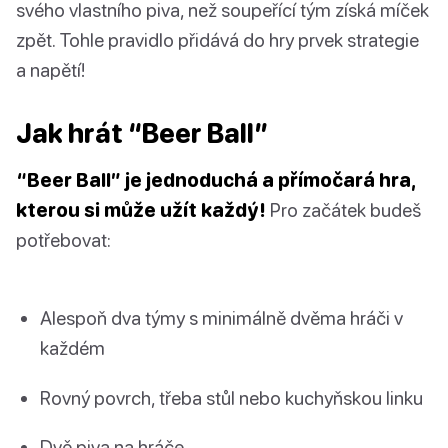
svého vlastního piva, než soupeřící tým získá míček
zpět. Tohle pravidlo přidává do hry prvek strategie
a napětí!
Jak hrát “Beer Ball”
“Beer Ball” je jednoduchá a přímočará hra,
kterou si může užít každý!
Pro začátek budeš
potřebovat:
Alespoň dva týmy s minimálně dvěma hráči v
každém
Rovný povrch, třeba stůl nebo kuchyňskou linku
Dvě piva na hráče