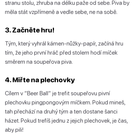
stranu stolu, zhruba na délku paže od sebe. Piva by
měla stát vzpřímeně a vedle sebe, ne na sobě.
3. Začněte hru!
Tým, který vyhrál kámen-nůžky-papír, začíná hru
tím, že jeho první hráč před stolem hodí míček
směrem na soupeřova piva.
4. Miřte na plechovky
Cílem v “Beer Ball” je trefit soupeřovu pivní
plechovku pingpongovým míčkem. Pokud mineš,
tah přechází na druhý tým a ten dostane šanci
házet. Pokud trefíš jednu z jejich plechovek, je čas,
aby pili!