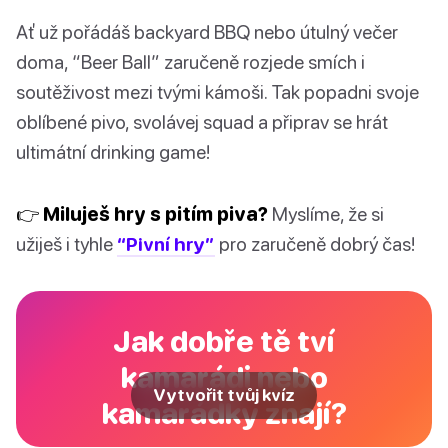
Ať už pořádáš backyard BBQ nebo útulný večer
doma, “Beer Ball” zaručeně rozjede smích i
soutěživost mezi tvými kámoši. Tak popadni svoje
oblíbené pivo, svolávej squad a připrav se hrát
ultimátní drinking game!
👉 Miluješ hry s pitím piva?
Myslíme, že si
užiješ i tyhle
“Pivní hry”
pro zaručeně dobrý čas!
Jak dobře tě tví
kamarádi nebo
Vytvořit tvůj kvíz
kamarádky znají?