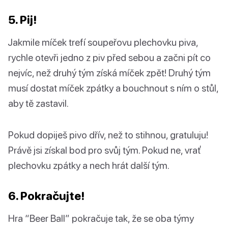
5. Pij!
Jakmile míček trefí soupeřovu plechovku piva,
rychle otevři jedno z piv před sebou a začni pít co
nejvíc, než druhý tým získá míček zpět! Druhý tým
musí dostat míček zpátky a bouchnout s ním o stůl,
aby tě zastavil.
Pokud dopiješ pivo dřív, než to stihnou, gratuluju!
Právě jsi získal bod pro svůj tým. Pokud ne, vrať
plechovku zpátky a nech hrát další tým.
6. Pokračujte!
Hra “Beer Ball” pokračuje tak, že se oba týmy