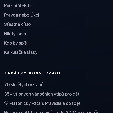
Kvíz přátelství
Pravda nebo Úkol
Šťastné číslo
Nikdy jsem
Kdo by spíš
Kalkulačka lásky
ZAČÁTKY KONVERZACE
70 skvělých vztahů
35+ vtipných vánočních vtipů pro děti
💛 Platonický vztah: Pravidla a co to je
Nejlepší outfity na první rande 2024 - pro muže i