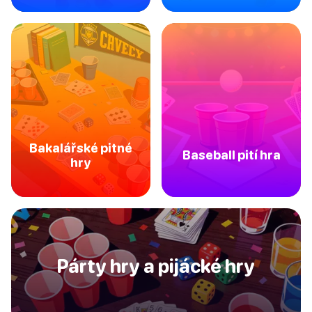
Bakalářské pitné
Baseball pití hra
hry
Párty hry a pijácké hry