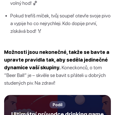
volný hod! 🏀
Pokud trefíš míček, tvůj soupeř otevře svoje pivo
a vypije ho co nejrychleji. Kdo dopije první,
získává bod! 🏅
Možnosti jsou nekonečné, takže se bavte a
upravte pravidla tak, aby seděla jedinečné
dynamice vaší skupiny.
Koneckonců, o tom
“Beer Ball” je – skvěle se bavit s přáteli u dobrých
studených piv. Na zdraví!
Podíl
Ultimátní průvodce drinking game