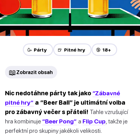
🥳 Párty
🍺 Pitné hry
🔞 18+
📖
Zobrazit obsah
Nic nedotáhne párty tak jako
“Zábavné
pitné hry”
a “Beer Ball” je ultimátní volba
pro zábavný večer s přáteli!
Tahle vzrušující
hra kombinuje
“Beer Pong”
a
Flip Cup
, takže je
perfektní pro skupiny jakékoli velikosti.