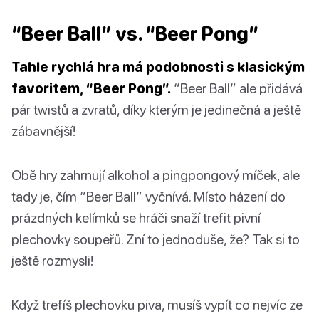
“Beer Ball” vs. “Beer Pong”
Tahle rychlá hra má podobnosti s klasickým
favoritem, “Beer Pong”.
“Beer Ball” ale přidává
pár twistů a zvratů, díky kterým je jedinečná a ještě
zábavnější!
Obě hry zahrnují alkohol a pingpongový míček, ale
tady je, čím “Beer Ball” vyčnívá. Místo házení do
prázdných kelímků se hráči snaží trefit pivní
plechovky soupeřů. Zní to jednoduše, že? Tak si to
ještě rozmysli!
Když trefíš plechovku piva, musíš vypít co nejvíc ze