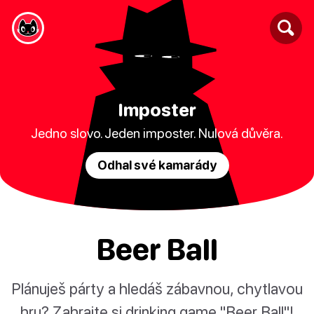
Imposter
Jedno slovo. Jeden imposter. Nulová důvěra.
Odhal své kamarády
Beer Ball
Plánuješ párty a hledáš zábavnou, chytlavou
hru? Zahrajte si drinking game "Beer Ball"!