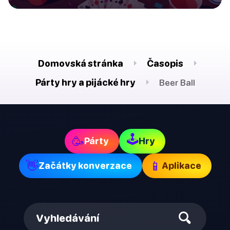
Domovská stránka
Časopis
Párty hry a pijácké hry
Beer Ball
🕹
🥳
Párty
Hry
👋
📱
Začátky konverzace
Aplikace
Vyhledávání