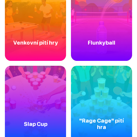
Venkovní pití hry
Flunkyball
"Rage Cage" pití
Slap Cup
hra