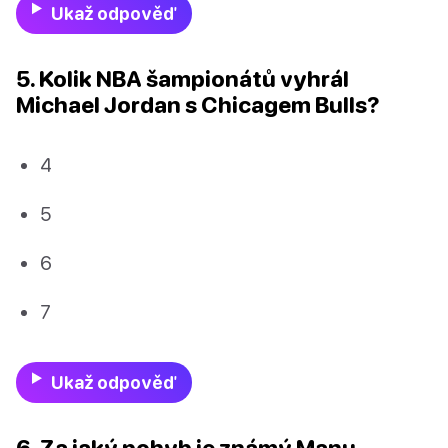
Ukaž odpověď
5. Kolik NBA šampionátů vyhrál
Michael Jordan s Chicagem Bulls?
4
5
6
7
Ukaž odpověď
6. Za jaký pohyb je známý Manu