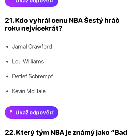
Ukaž odpověď
21. Kdo vyhrál cenu NBA Šestý hráč
roku nejvícekrát?
Jamal Crawford
Lou Williams
Detlef Schrempf
Kevin McHale
Ukaž odpověď
22. Který tým NBA je známý jako “Bad