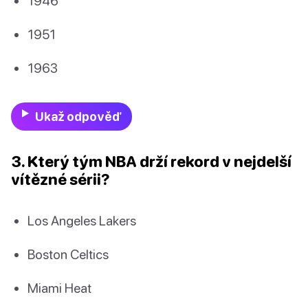
1946
1951
1963
Ukaž odpověď
3. Který tým NBA drží rekord v nejdelší
vítězné sérii?
Los Angeles Lakers
Boston Celtics
Miami Heat