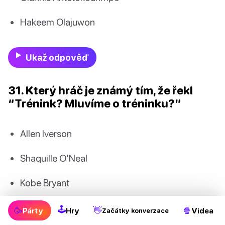
Hakeem Olajuwon
Ukaž odpověď
31. Který hráč je známý tím, že řekl
“Trénink? Mluvíme o tréninku?”
Allen Iverson
Shaquille O’Neal
Kobe Bryant
LeBron James
🕹
🥳
👋
🍿
Párty
Hry
Videa
Začátky konverzace