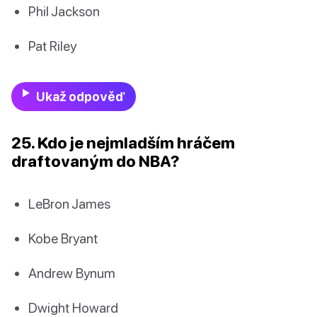
Phil Jackson
Pat Riley
Ukaž odpověď
25. Kdo je nejmladším hráčem
draftovaným do NBA?
LeBron James
Kobe Bryant
Andrew Bynum
Dwight Howard