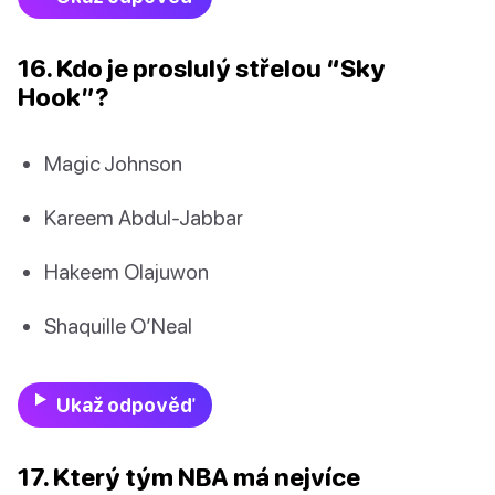
16. Kdo je proslulý střelou “Sky
Hook”?
Magic Johnson
Kareem Abdul-Jabbar
Hakeem Olajuwon
Shaquille O’Neal
Ukaž odpověď
17. Který tým NBA má nejvíce