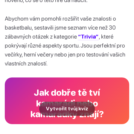
Abychom vám pomohli rozšířit vaše znalosti o
basketbalu, sestavili jsme seznam více než 30
zábavných otázek z kategorie
“Trivia”
, které
pokrývají různé aspekty sportu. Jsou perfektní pro
večírky, herní večery nebo jen pro testování vašich
vlastních znalostí.
Jak dobře tě tví
kamarádi nebo
Vytvořit tvůj kvíz
kamarádky znají?