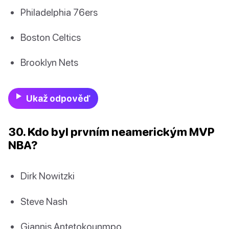
Philadelphia 76ers
Boston Celtics
Brooklyn Nets
Ukaž odpověď
30. Kdo byl prvním neamerickým MVP
NBA?
Dirk Nowitzki
Steve Nash
Giannis Antetokounmpo