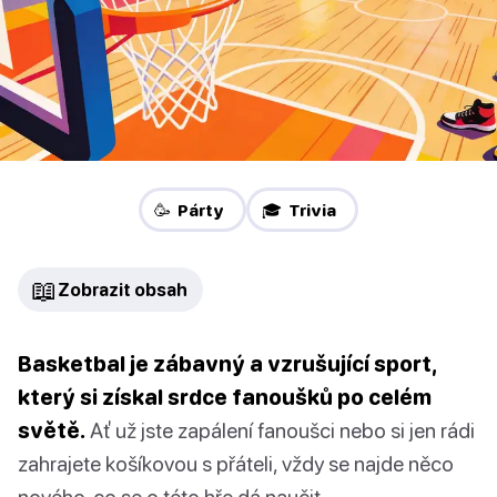
🥳 Párty
🎓 Trivia
📖
Zobrazit obsah
Basketbal je zábavný a vzrušující sport,
který si získal srdce fanoušků po celém
světě.
Ať už jste zapálení fanoušci nebo si jen rádi
zahrajete košíkovou s přáteli, vždy se najde něco
nového, co se o této hře dá naučit.