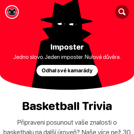
Imposter
Jedno slovo. Jeden imposter. Nulová důvěra.
Odhal své kamarády
Basketball Trivia
Připraveni posunout vaše znalosti o
basketbalu na další úroveň? Naše více než 30