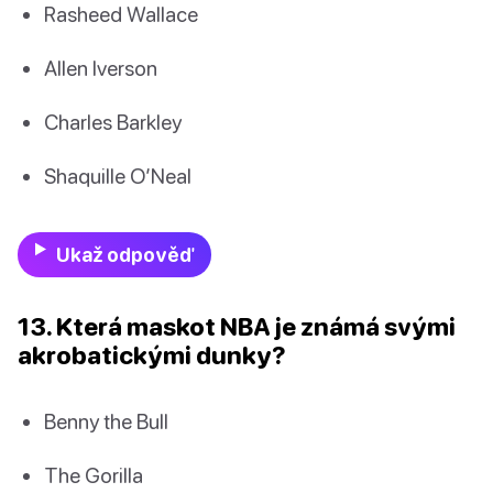
Rasheed Wallace
Allen Iverson
Charles Barkley
Shaquille O’Neal
Ukaž odpověď
13. Která maskot NBA je známá svými
akrobatickými dunky?
Benny the Bull
The Gorilla