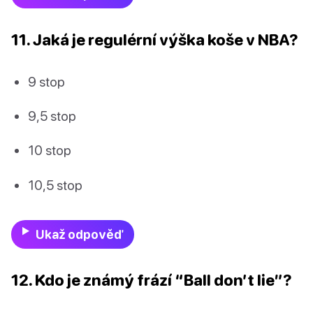
11. Jaká je regulérní výška koše v NBA?
9 stop
9,5 stop
10 stop
10,5 stop
Ukaž odpověď
12. Kdo je známý frází “Ball don’t lie”?